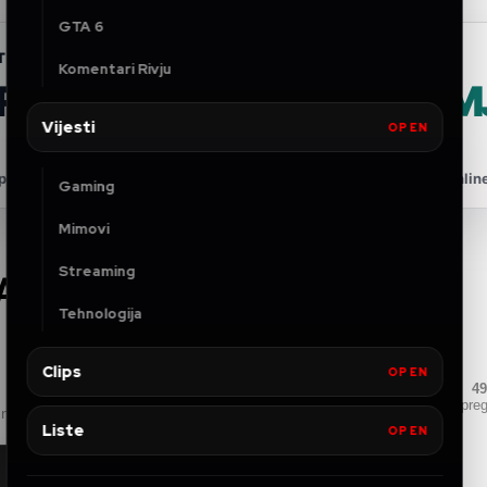
GTA 6
TNERSHIP
Komentari Rivju
FRIDAY VPN PONUDA
+ 4 
GRATIS
Vijesti
OPEN
onuda za Wiissttaa zajednicu — privatnije, sigurnije i stabilnije onlin
Gaming
Mimovi
Streaming
PRAVI PITU, ZARADI 15
Tehnologija
Clips
OPEN
49
pre
und
Liste
OPEN
Royal Club
◆
DISCORD