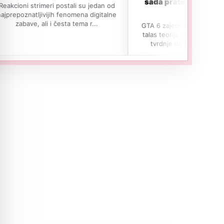
sada prate kisik oko Rockstar
i postali su jedan od
studija
ih fenomena digitalne
i česta tema r...
GTA 6 zajednica ponovo je pokrenula
talas teorija nakon što su se pojavile
tvrdnje da fanovi prate nivo k...