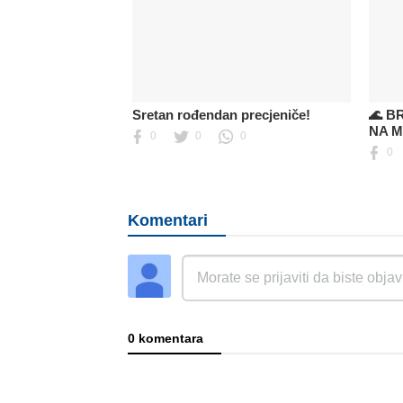
Sretan rođendan precjeniče!
🌊 B
NA 
0
0
0
0
Komentari
0 komentara