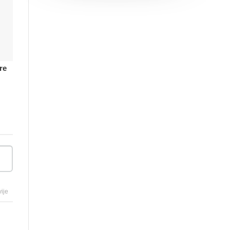
re
ije