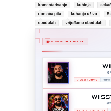
komentarisanje
kuhinja
seka
domaća pita
kuhanje uživo
Se
ebedulah
vrijeđamo ebedulah
ZAPOČNI GLEDANJE
WI
@W
VIDEO I UŽIVO
401K
WIISS
@W
NAJBOLJI KLIPOVI