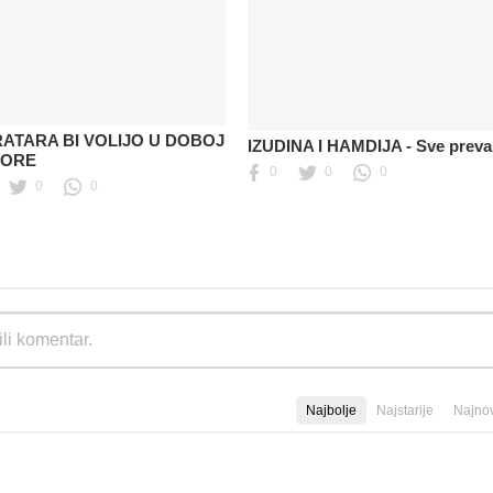
RATARA BI VOLIJO U DOBOJ
IZUDINA I HAMDIJA - Sve preva
MORE
0
0
0
0
0
Najbolje
Najstarije
Najnov