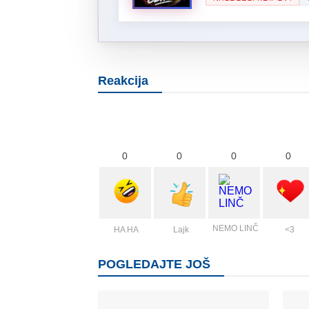
Reakcija
0
0
0
0
NEMO LINČ
HA HA
Lajk
<3
POGLEDAJTE JOŠ