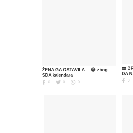
📼 B
ŽENA GA OSTAVILA… 😂 zbog
DA N
SDA kalendara
0
0
0
0