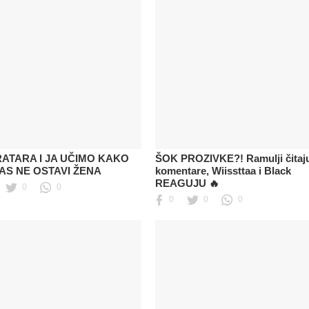
RATARA I JA UČIMO KAKO
ŠOK PROZIVKE?! Ramulji čitaj
AS NE OSTAVI ŽENA
komentare, Wiissttaa i Black
REAGUJU 🔥
0
0
0
0
0