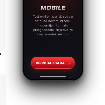
MOBILE
Tvoj omiljeni portal, sada u
potpuno novom, bržem i
modernijem formatu
prilagođenom isključivo za
tvoj pametni telefon.
u
ISPROBAJ SADA