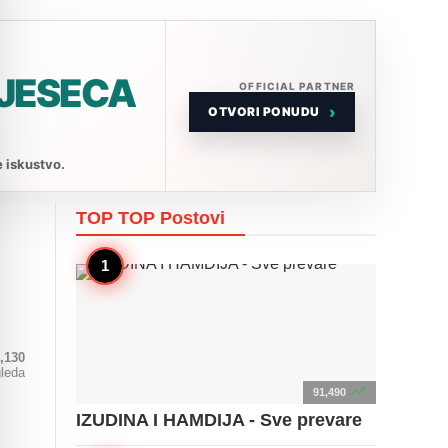
MJESECA
OFFICIAL PARTNER
›
OTVORI PONUDU
e iskustvo.
TOP TOP
Postovi
,130
gleda

91,490
IZUDINA I HAMDIJA - Sve prevare