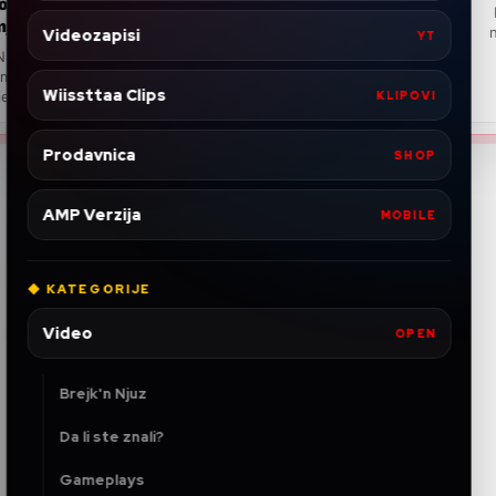
 i
izlaska u novembru, prema
Reakcioni strimer
popularnom leakeru
najprepoznatljivij
Videozapisi
YT
zabave, ali 
.1
Navodno je GTA 6 i dalje na putu da
ja
izađe 19. novembra 2026. godine, a
Wiissttaa Clips
jedan važan insajder tvrdi da je j...
KLIPOVI
Prodavnica
SHOP
AMP Verzija
MOBILE
◆ KATEGORIJE
Video
OPEN
Brejk'n Njuz
Da li ste znali?
Gameplays