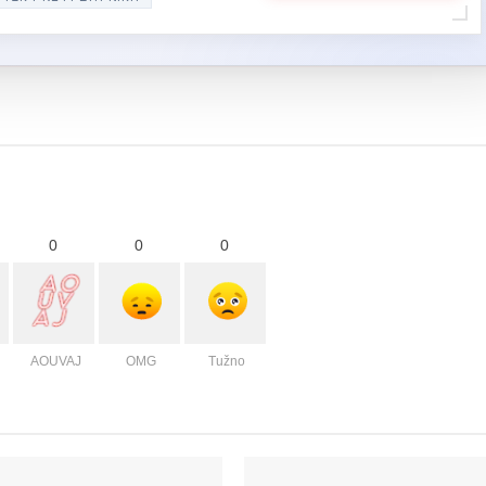
0
0
0
AOUVAJ
OMG
Tužno