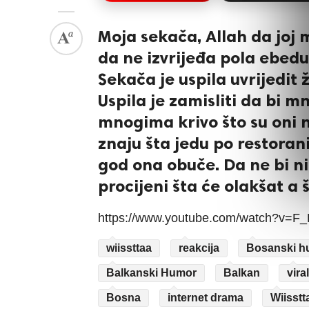
Moja sekača, Allah da joj 
da ne izvrijeđa pola ebedula
Sekača je uspila uvrijedit
Uspila je zamisliti da bi m
mnogima krivo što su oni nj
znaju šta jedu po restor
god ona obuče. Da ne bi n
procijeni šta će olakšat a 
https://www.youtube.com/watch?v=
wiissttaa
reakcija
Bosanski h
Balkanski Humor
Balkan
vira
Bosna
internet drama
Wiisstt