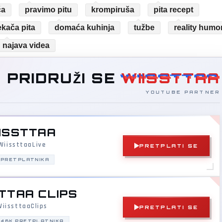
ča
pravimo pitu
krompiruša
pita recept
kača pita
domaća kuhinja
tužbe
reality humo
najava videa
PRIDRUŽI SE
WIISSTTAA
YOUTUBE PARTNER
ISSTTAA
iissttaaLive
PRETPLATI SE
 PRETPLATNIKA
TTAA CLIPS
iissttaaClips
PRETPLATI SE
146K PRETPLATNIKA