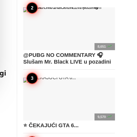

8,651
@PUBG NO COMMENTARY 🎧
Slušam Mr. Black LIVE u pozadini
gi

9,570
⭐ ČEKAJUĆI GTA 6...