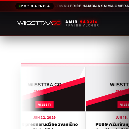
NOVOM NASTAVKU PRIČE HAMDIJA SNIMA OMERA I OTVARA JOŠ JED
POPULARNO 🔥
AMIR
HADŽIĆ
PRVI BH VLOGER
VIJESTI
VIJESTI
JUN 22, 2026
JUN 18, 2026
rednarudžbe zvanično
PUBG Ažuriranje 42.1: Ella AI