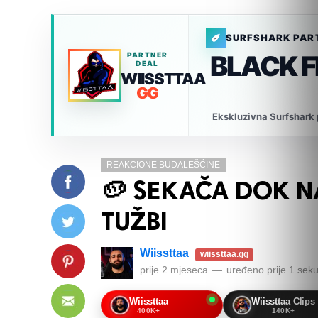
SURFSHARK PAR
BLACK 
PARTNER
DEAL
WIISSTTAA
GG
Ekskluzivna Surfshark p
REAKCIONE BUDALEŠĆINE
🥔 SEKAČA DOK NA
TUŽBI
Wiissttaa
wiissttaa.gg
prije 2 mjeseca
—
uređeno
prije 1 sek
Wiissttaa
Wiissttaa Clips
400K+
140K+