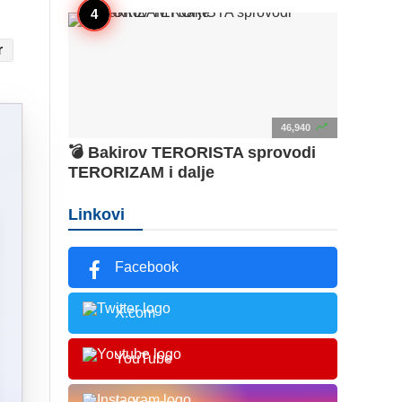
r

46,940
💣 Bakirov TERORISTA sprovodi
TERORIZAM i dalje
Linkovi
Facebook
X.com
YouTube