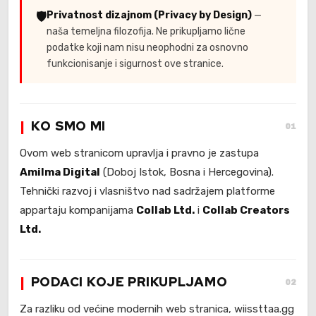
🛡️
Privatnost dizajnom (Privacy by Design)
—
naša temeljna filozofija. Ne prikupljamo lične
podatke koji nam nisu neophodni za osnovno
funkcionisanje i sigurnost ove stranice.
KO SMO MI
01
Ovom web stranicom upravlja i pravno je zastupa
Amilma Digital
(Doboj Istok, Bosna i Hercegovina).
Tehnički razvoj i vlasništvo nad sadržajem platforme
appartaju kompanijama
Collab Ltd.
i
Collab Creators
Ltd.
PODACI KOJE PRIKUPLJAMO
02
Za razliku od većine modernih web stranica, wiissttaa.gg