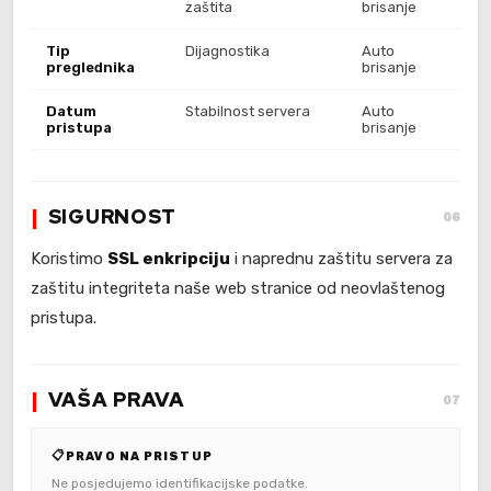
zaštita
brisanje
Tip
Dijagnostika
Auto
preglednika
brisanje
Datum
Stabilnost servera
Auto
pristupa
brisanje
SIGURNOST
06
Koristimo
SSL enkripciju
i naprednu zaštitu servera za
zaštitu integriteta naše web stranice od neovlaštenog
pristupa.
VAŠA PRAVA
07
📋
PRAVO NA PRISTUP
Ne posjedujemo identifikacijske podatke.