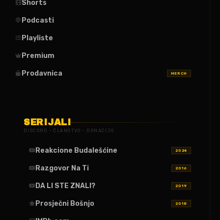
Shorts
Podcasti
Playliste
Premium
Prodavnica
MERCH
SERIJALI
DISCORD · ČLANSTVO · DONACIJE
Reakcione Budalešćine
2024
Razgovor Na Ti
2016
DA LI STE ZNALI?
2019
Prosječni Bošnjo
2018