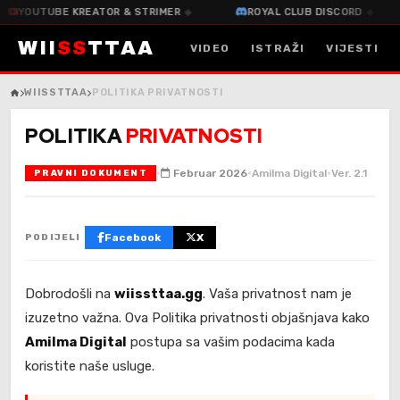
OUTUBE KREATOR & STRIMER
◆
ROYAL CLUB DISCORD
◆
WII
SS
TTAA
VIDEO
ISTRAŽI
VIJESTI
WIISSTTAA
POLITIKA PRIVATNOSTI
POLITIKA
PRIVATNOSTI
·
·
·
Februar 2026
Amilma Digital
Ver. 2.1
PRAVNI DOKUMENT
Facebook
X
PODIJELI
Dobrodošli na
wiissttaa.gg
. Vaša privatnost nam je
izuzetno važna. Ova Politika privatnosti objašnjava kako
Amilma Digital
postupa sa vašim podacima kada
koristite naše usluge.