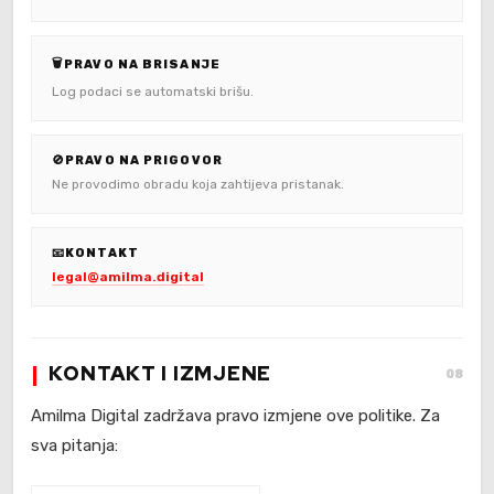
🗑️
PRAVO NA BRISANJE
Log podaci se automatski brišu.
🚫
PRAVO NA PRIGOVOR
Ne provodimo obradu koja zahtijeva pristanak.
📧
KONTAKT
legal@amilma.digital
KONTAKT I IZMJENE
08
Amilma Digital zadržava pravo izmjene ove politike. Za
sva pitanja: