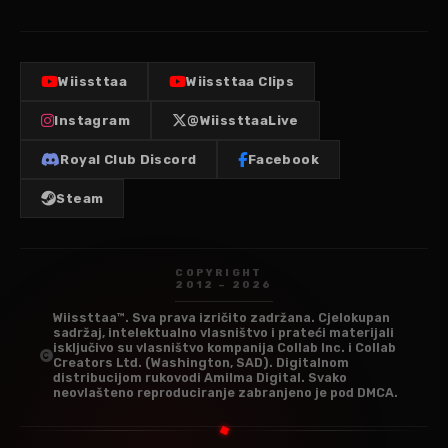
Wiissttaa
Wiissttaa Clips
Instagram
@WiissttaaLive
Royal Club Discord
Facebook
Steam
COPYRIGHT
2012 – 2026
Wiissttaa™. Sva prava izričito zadržana. Cjelokupan
sadržaj, intelektualno vlasništvo i prateći materijali
isključivo su vlasništvo kompanija Collab Inc. i Collab
Creators Ltd. (Washington, SAD). Digitalnom
distribucijom rukovodi Amilma Digital. Svako
neovlašteno reproduciranje zabranjeno je pod DMCA.