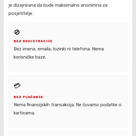
je dizajnirana da bude maksimalno anonimna za
posjetitelje.
🚫
BEZ REGISTRACIJE
Bez imena, emaila, lozinki ni telefona. Nema
korisničke baze.
💳
BEZ PLAĆANJA
Nema financijskih transakcija. Ne čuvamo podatke o
karticama.