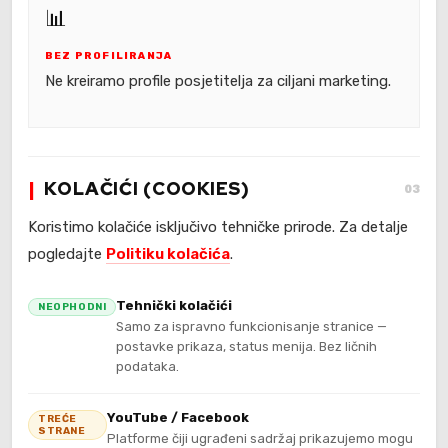
📊
BEZ PROFILIRANJA
Ne kreiramo profile posjetitelja za ciljani marketing.
KOLAČIĆI (COOKIES)
03
Koristimo kolačiće isključivo tehničke prirode. Za detalje
pogledajte
Politiku kolačića
.
Tehnički kolačići
NEOPHODNI
Samo za ispravno funkcionisanje stranice —
postavke prikaza, status menija. Bez ličnih
podataka.
YouTube / Facebook
TREĆE
STRANE
Platforme čiji ugrađeni sadržaj prikazujemo mogu