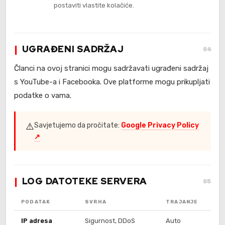
postaviti vlastite kolačiće.
UGRAĐENI SADRŽAJ
04
Članci na ovoj stranici mogu sadržavati ugrađeni sadržaj
s YouTube-a i Facebooka. Ove platforme mogu prikupljati
podatke o vama.
⚠️
Savjetujemo da pročitate:
Google Privacy Policy
↗
LOG DATOTEKE SERVERA
05
PODATAK
SVRHA
TRAJANJE
IP adresa
Sigurnost, DDoS
Auto