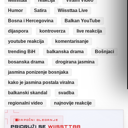
wiissttaa
reakcija
Viralni Video
Humor
Satira
Wiissttaa Live
Bosna i Hercegovina
Balkan YouTube
dijaspora
kontroverza
live reakcija
youtube reakcija
komentarisanje
trending BiH
balkanska drama
Bošnjaci
bosanska drama
drogirana jasmina
jasmina ponizenje bosnjaka
kako je jasmina postala viralna
balkanski skandal
svadba
regionalni video
najnovije reakcije
ZAPOČNI GLEDANJE
PRIDRUŽI SE
WIISSTTAA