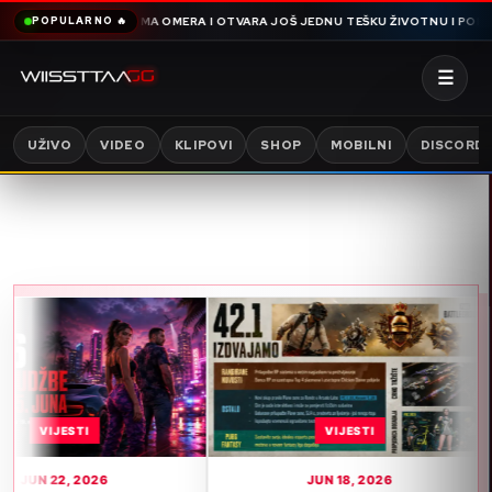
 HAMDIJA SNIMA OMERA I OTVARA JOŠ JEDNU TEŠKU ŽIVOTNU I PORODIČNU P
POPULARNO 🔥
☰
UŽIVO
VIDEO
KLIPOVI
SHOP
MOBILNI
DISCORD
STI
VIJESTI
 2026
JUN 18, 2026