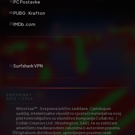
PC Postavke
PUBG · Krafton
IMDb.com
Surfshark VPN
COPYRIGHT
2012 – 2026
Wiissttaa™. Sva prava izričito zadržana. Cjelokupan
sadržaj, intelektualno vlasništvo i prateći materijali na ovoj
platformi isključivo su vlasništvo kompanija Collab Inc. i
Collab Creators Ltd. (Washington, SAD), te su zaštićeni
američkim i međunarodnim zakonima o autorskim pravima.
Digitalnom distribucijom, upravljanjem pravima i web