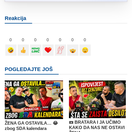
Reakcija
0
0
0
0
0
0
0
POGLEDAJTE JOŠ
📼 BRATARA I JA UČIMO
ŽENA GA OSTAVILA… 😂
KAKO DA NAS NE OSTAVI
zbog SDA kalendara