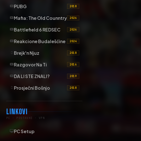
PUBG
2018
Mafia: The Old Counntry
2026
Battlefield 6 REDSEC
2026
Reakcione Budalešćine
2024
Brejk'n Njuz
2018
Razgovor Na Ti
2016
DA LI STE ZNALI?
2019
Prosječni Bošnjo
2018
LINKOVI
PC · POSTAVKE · VPN
PC Setup