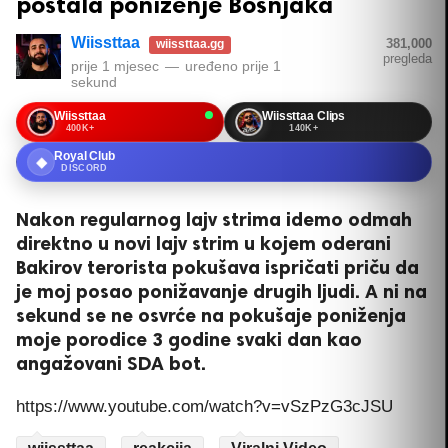
postala poniženje Bošnjaka
Wiissttaa
381,000
wiissttaa.gg
pregleda
prije 1 mjesec
—
uređeno
prije 1
sekund
Wiissttaa
Wiissttaa Clips
400K+
140K+
Royal Club
◆
DISCORD
Nakon regularnog lajv strima idemo odmah
direktno u novi lajv strim u kojem oderani
Bakirov terorista pokušava ispričati priču da
je moj posao ponižavanje drugih ljudi. A ni na
sekund se ne osvrće na pokušaje poniženja
moje porodice 3 godine svaki dan kao
angažovani SDA bot.
https://www.youtube.com/watch?v=vSzPzG3cJSU