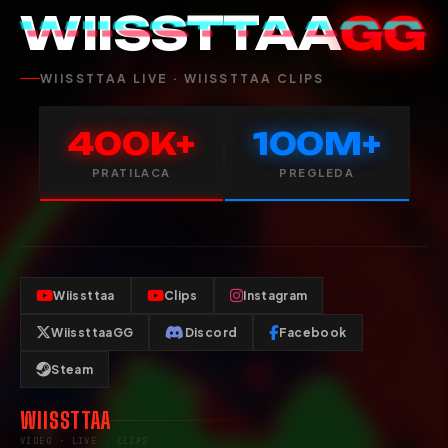
WIISSTTAA
GG
WIISSTTAA LIVE · WIISSTTAA CLIPS
400K+
100M+
PRATILACA
PREGLEDA
Wiissttaa
Clips
Instagram
WiissttaaGG
Discord
Facebook
Steam
WIISSTTAA
VIDEO · LIVE · CLIPS