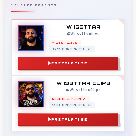
YOUTUBE PARTNER
WIISSTTAA
@WiissttaaLive
VIDEO I UŽIVO
401K PRETPLATNIKA
PRETPLATI SE
WIISSTTAA CLIPS
@WiissttaaClips
NAJBOLJI KLIPOVI
146K PRETPLATNIKA
PRETPLATI SE