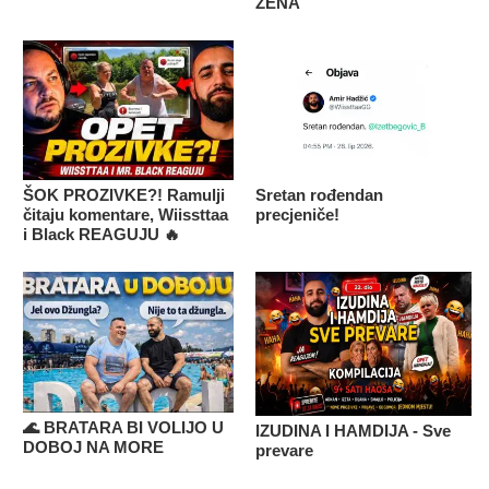
ŽENA
ŠOK PROZIVKE?! Ramulji
Sretan rođendan
čitaju komentare, Wiissttaa
precjeniče!
i Black REAGUJU 🔥
🌊 BRATARA BI VOLIJO U
IZUDINA I HAMDIJA - Sve
DOBOJ NA MORE
prevare