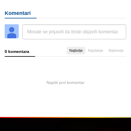
Komentari
Najbolje
Najstarije
Najnovije
0 komentara
Napiši prvi komentar