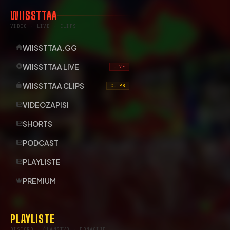
WIISSTTAA
VIDEO · LIVE · CLIPS
WIISSTTAA.GG
WIISSTTAA LIVE
LIVE
WIISSTTAA CLIPS
CLIPS
VIDEOZAPISI
SHORTS
PODCAST
PLAYLISTE
PREMIUM
PLAYLISTE
DISCORD · ČLANSTVO · DONACIJE