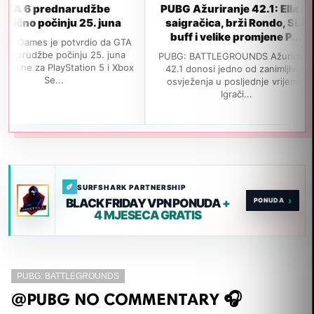
dnarudžbe
PUBG Ažuriranje 42.1: Ella AI
GTA 
inju 25. juna
saigračica, brži Rondo, SLR
izl
buff i velike promjene P...
e potvrdio da GTA
počinju 25. juna
PUBG: BATTLEGROUNDS Ažuriranje
Navodn
ayStation 5 i Xbox
42.1 donosi jedno od zanimljivijih
izađe 
...
osvježenja u posljednje vrijeme.
jedan 
Igrači...
SURFSHARK PARTNERSHIP
›
BLACK FRIDAY VPN PONUDA
+
4 MJESECA GRATIS
PUBG: BATTLEGROUNDS
@PUBG NO COMMENTARY 🎧