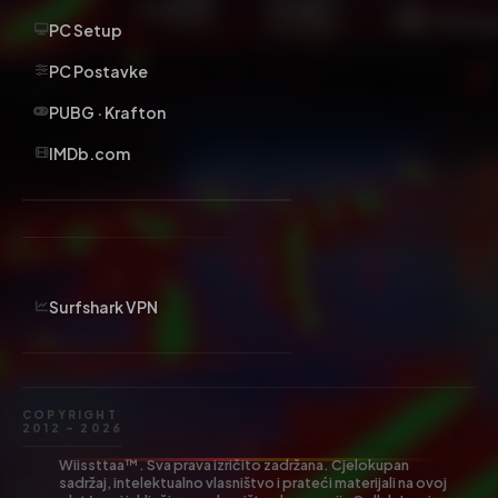
PC Setup
PC Postavke
PUBG · Krafton
IMDb.com
Surfshark VPN
COPYRIGHT
2012 – 2026
Wiissttaa™. Sva prava izričito zadržana. Cjelokupan
sadržaj, intelektualno vlasništvo i prateći materijali na ovoj