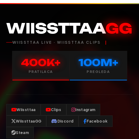
WIISSTTAA
GG
WIISSTTAA LIVE · WIISSTTAA CLIPS
400K+
100M+
PRATILACA
PREGLEDA
Wiissttaa
Clips
Instagram
WiissttaaGG
Discord
Facebook
Steam