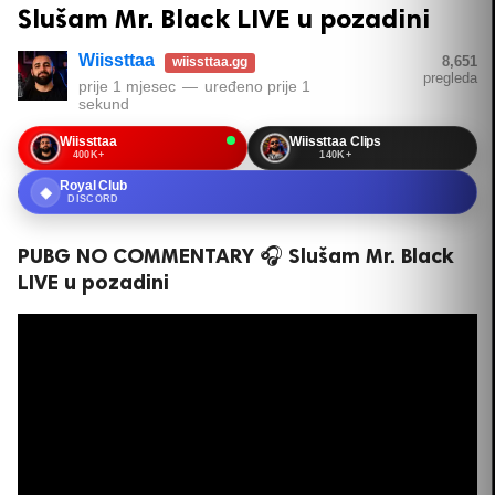
Slušam Mr. Black LIVE u pozadini
Wiissttaa
8,651
wiissttaa.gg
pregleda
prije 1 mjesec
—
uređeno
prije 1
sekund
Wiissttaa
Wiissttaa Clips
400K+
140K+
Royal Club
◆
DISCORD
PUBG⁩ NO COMMENTARY 🎧 Slušam Mr. Black
LIVE u pozadini