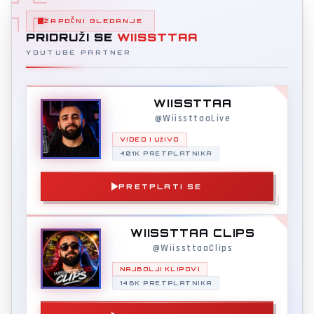
ZAPOČNI GLEDANJE
PRIDRUŽI SE
WIISSTTAA
YOUTUBE PARTNER
WIISSTTAA
@WiissttaaLive
VIDEO I UŽIVO
401K PRETPLATNIKA
PRETPLATI SE
WIISSTTAA CLIPS
@WiissttaaClips
NAJBOLJI KLIPOVI
146K PRETPLATNIKA