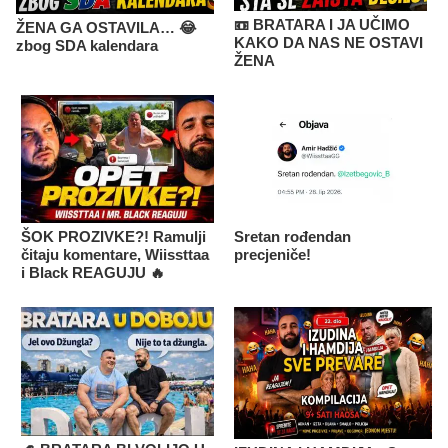
📼 BRATARA I JA UČIMO
ŽENA GA OSTAVILA… 😂
KAKO DA NAS NE OSTAVI
zbog SDA kalendara
ŽENA
ŠOK PROZIVKE?! Ramulji
Sretan rođendan
čitaju komentare, Wiissttaa
precjeniče!
i Black REAGUJU 🔥