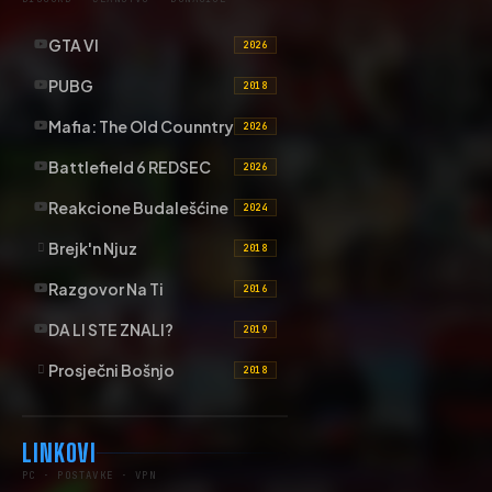
GTA VI
2026
PUBG
2018
Mafia: The Old Counntry
2026
Battlefield 6 REDSEC
2026
Reakcione Budalešćine
2024
Brejk'n Njuz
2018
Razgovor Na Ti
2016
DA LI STE ZNALI?
2019
Prosječni Bošnjo
2018
LINKOVI
PC · POSTAVKE · VPN