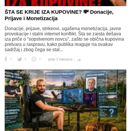
ŠTA SE KRIJE IZA KUPOVINE? 💸 Donacije,
Prijave i Monetizacija
Donacije, prijave, strikeovi, ugašena monetizacija, javne
provokacije i stalni internet konflikt. Šta se zaista dešava
iza priče o “sopstvenom novcu”, zašto se obična kupovina
pretvara u raspravu, kako publika reaguje na ovakav
sadržaj i zbog čega se stal...
0
0
0
prije 3 mjeseca
