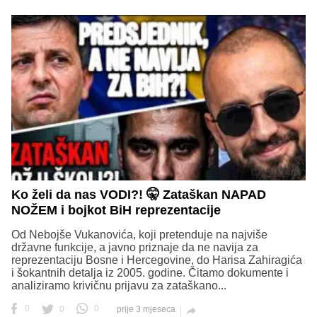
Ko želi da nas VODI?! 🤫 Zataškan NAPAD
NOŽEM i bojkot BiH reprezentacije
Od Nebojše Vukanovića, koji pretenduje na najviše
državne funkcije, a javno priznaje da ne navija za
reprezentaciju Bosne i Hercegovine, do Harisa Zahiragića
i šokantnih detalja iz 2005. godine. Čitamo dokumente i
analiziramo krivičnu prijavu za zataškano...
0
0
0
prije 3 mjeseca
