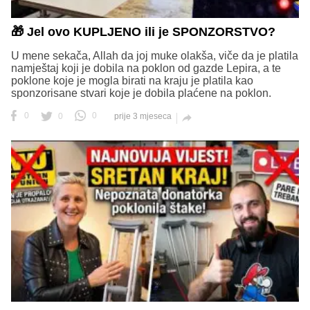
🎁 Jel ovo KUPLJENO ili je SPONZORSTVO?
U mene sekača, Allah da joj muke olakša, viče da je platila
namještaj koji je dobila na poklon od gazde Lepira, a te
poklone koje je mogla birati na kraju je platila kao
sponzorisane stvari koje je dobila plaćene na poklon.
0
0
0
prije 3 mjeseca
