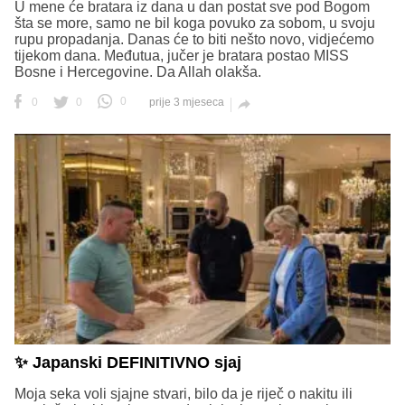
U mene će bratara iz dana u dan postat sve pod Bogom
šta se more, samo ne bil koga povuko za sobom, u svoju
rupu propadanja. Danas će to biti nešto novo, vidjećemo
tijekom dana. Međutua, jučer je bratara postao MISS
Bosne i Hercegovine. Da Allah olakša.
0
0
0
prije 3 mjeseca

✨ Japanski DEFINITIVNO sjaj
Moja seka voli sjajne stvari, bilo da je riječ o nakitu ili