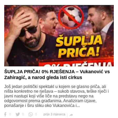
ŠUPLJA PRIČA! 0% RJEŠENJA – Vukanović vs
Zahiragić, a narod gleda isti cirkus
Još jedan politički spektakl u kojem se glasno priča, ali
ništa konkretno ne rješava – sukob stavova, teške riječi i
javni nastupi koji više liče na predstavu nego na
odgovornost prema građanima. Analiziram izjave,
ponašanje i širu sliku oko Vukanovića i...
0
0
0
prije 3 mjeseca
