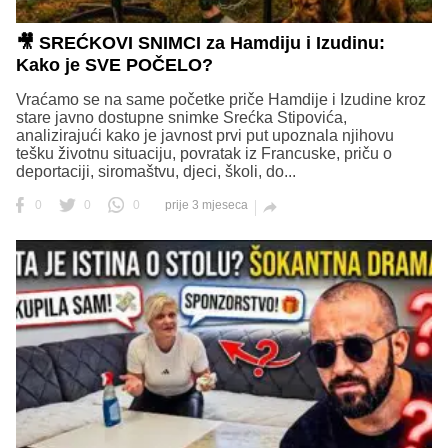
🎥 SREĆKOVI SNIMCI za Hamdiju i Izudinu:
Kako je SVE POČELO?
Vraćamo se na same početke priče Hamdije i Izudine kroz
stare javno dostupne snimke Srećka Stipovića,
analizirajući kako je javnost prvi put upoznala njihovu
tešku životnu situaciju, povratak iz Francuske, priču o
deportaciji, siromaštvu, djeci, školi, do...
0
0
0
prije 3 mjeseca
