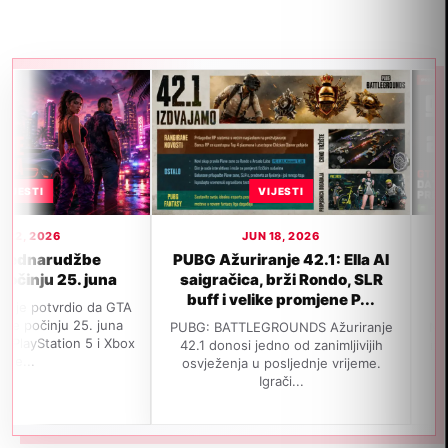
VIJESTI
VIJESTI
JUN 18, 2026
JUN 15, 2026
PUBG Ažuriranje 42.1: Ella AI
GTA 6 neće propustiti d
saigračica, brži Rondo, SLR
izlaska u novembru, p
buff i velike promjene P...
popularnom leakeru
PUBG: BATTLEGROUNDS Ažuriranje
Navodno je GTA 6 i dalje na p
42.1 donosi jedno od zanimljivijih
izađe 19. novembra 2026. god
osvježenja u posljednje vrijeme.
jedan važan insajder tvrdi da j
Igrači...