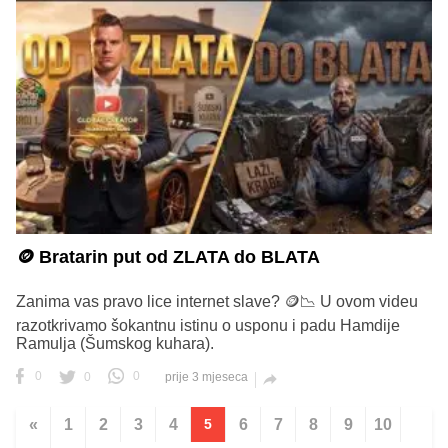
🪙 Bratarin put od ZLATA do BLATA
Zanima vas pravo lice internet slave? 🪙📉 U ovom videu
razotkrivamo šokantnu istinu o usponu i padu Hamdije
Ramulja (Šumskog kuhara).
0
0
0
prije 3 mjeseca

«
1
2
3
4
5
6
7
8
9
10