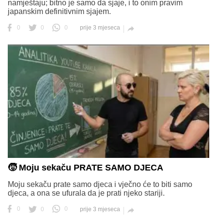
namještaju; bitno je samo da sjaje, i to onim pravim
japanskim definitivnim sjajem.
0
0
0
prije 3 mjeseca

🧒 Moju sekaču PRATE SAMO DJECA
Moju sekaču prate samo djeca i vječno će to biti samo
djeca, a ona se ufurala da je prati njeko stariji.
0
0
0
prije 3 mjeseca
