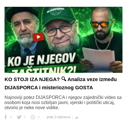
KO STOJI IZA NJEGA? 🔍 Analiza veze između
DIJASPORCA i misterioznog GOSTA
Najnoviji potez DIJASPORCA i njegov zajednički video sa
osobom koja nosi ozbiljan javni, vjerski i politički uticaj,
otvorio je neke nove vidike.
0
0
0
prije 3 mjeseca
