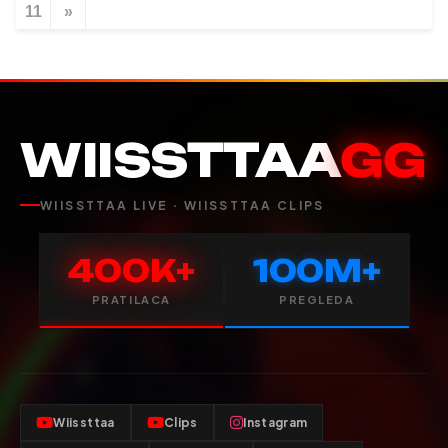
11
»
WIISSTTAA
GG
WIISSTTAA LIVE · WIISSTTAA CLIPS
400K+
100M+
PRATILACA
PREGLEDA
Wiissttaa
Clips
Instagram