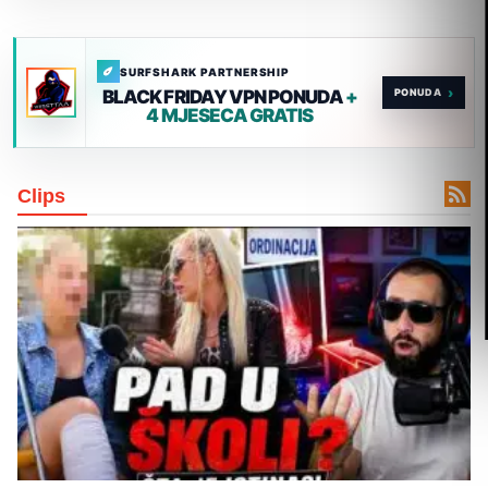
SURFSHARK PARTNERSHIP
›
BLACK FRIDAY VPN PONUDA
+
4 MJESECA GRATIS

Clips