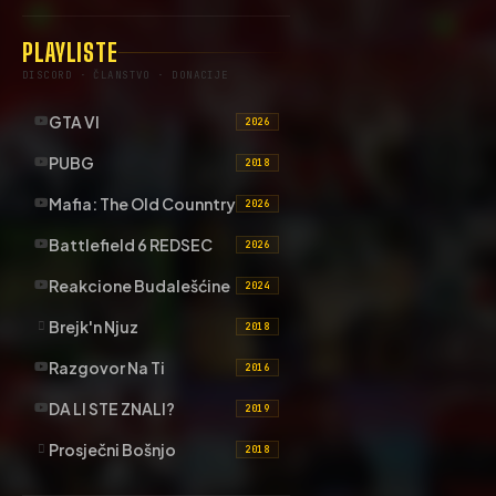
PLAYLISTE
DISCORD · ČLANSTVO · DONACIJE
GTA VI
2026
PUBG
2018
Mafia: The Old Counntry
2026
Battlefield 6 REDSEC
2026
Reakcione Budalešćine
2024
Brejk'n Njuz
2018
Razgovor Na Ti
2016
DA LI STE ZNALI?
2019
Prosječni Bošnjo
2018