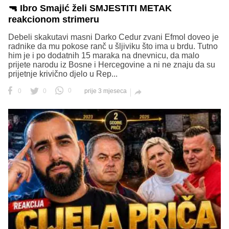
🔫 Ibro Smajić želi SMJESTITI METAK
reakcionom strimeru
Debeli skakutavi masni Darko Cedur zvani Efmol doveo je
radnike da mu pokose ranč u šljiviku što ima u brdu. Tutno
him je i po dodatnih 15 maraka na dnevnicu, da malo
prijete narodu iz Bosne i Hercegovine a ni ne znaju da su
prijetnje krivično djelo u Rep...
0
0
0
prije 3 mjeseca
