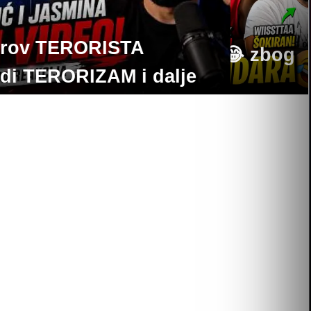
ŽENA GA OSTAVILA… 😂 zbog
SDA kalendara