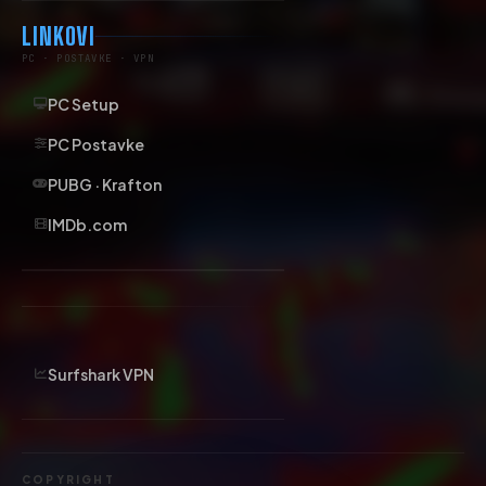
LINKOVI
PC · POSTAVKE · VPN
PC Setup
PC Postavke
PUBG · Krafton
IMDb.com
Surfshark VPN
COPYRIGHT