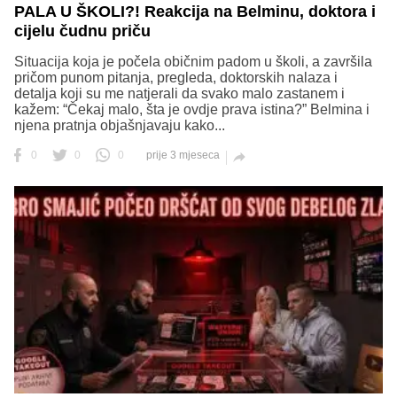
PALA U ŠKOLI?! Reakcija na Belminu, doktora i
cijelu čudnu priču
Situacija koja je počela običnim padom u školi, a završila
pričom punom pitanja, pregleda, doktorskih nalaza i
detalja koji su me natjerali da svako malo zastanem i
kažem: “Čekaj malo, šta je ovdje prava istina?” Belmina i
njena pratnja objašnjavaju kako...
0
0
0
prije 3 mjeseca
