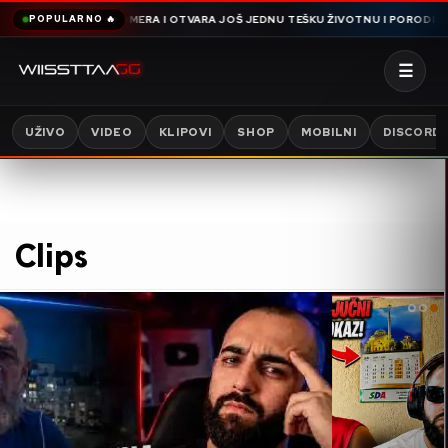
ERA I OTVARA JOŠ JEDNU TEŠKU ŽIVOTNU I PORODIČNU PRIČU PUNU NEJASNI
POPULARNO 🔥
☰
UŽIVO
VIDEO
KLIPOVI
SHOP
MOBILNI
DISCORD
Clips