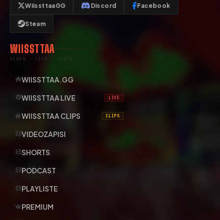
WiissttaaGG
Discord
Facebook
Steam
WIISSTTAA
VIDEO · LIVE · CLIPS
WIISSTTAA.GG
WIISSTTAA LIVE
LIVE
WIISSTTAA CLIPS
CLIPS
VIDEOZAPISI
SHORTS
PODCAST
PLAYLISTE
PREMIUM