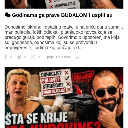
🎭 Godinama ga prave BUDALOM i uspili su
Donosimo iskrenu i detaljnu reakciju na priču punu sumnji,
manipulacija, loših odluka i pitanja oko novca koje se
predugo guraju pod tepih. Govorimo o upozorenjima koja
su ignorisana, odnosima koji su se pretvorili u
nepovjerenje, ljudima koji pričaju jed...
0
0
0
prije 3 mjeseca
