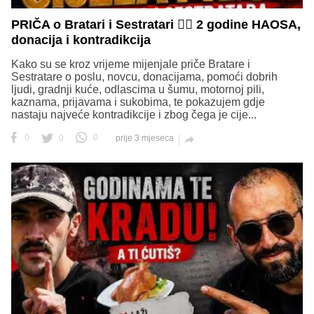
PRIČA o Bratari i Sestratari 😵‍💫 2 godine HAOSA,
donacija i kontradikcija
Kako su se kroz vrijeme mijenjale priče Bratare i
Sestratare o poslu, novcu, donacijama, pomoći dobrih
ljudi, gradnji kuće, odlascima u šumu, motornoj pili,
kaznama, prijavama i sukobima, te pokazujem gdje
nastaju najveće kontradikcije i zbog čega je cije...
0
0
0
prije 3 mjeseca
