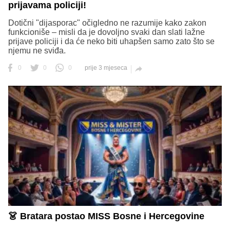
prijavama policiji!
Dotični "dijasporac" očigledno ne razumije kako zakon
funkcioniše – misli da je dovoljno svaki dan slati lažne
prijave policiji i da će neko biti uhapšen samo zato što se
njemu ne sviđa.
0
0
0
prije 3 mjeseca

👗 Bratara postao MISS Bosne i Hercegovine