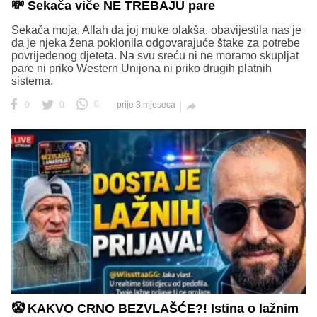
💸 Sekača viče NE TREBAJU pare
Sekača moja, Allah da joj muke olakša, obavijestila nas je
da je njeka žena poklonila odgovarajuće štake za potrebe
povrijeđenog djeteta. Na svu sreću ni ne moramo skupljat
pare ni priko Western Unijona ni priko drugih platnih
sistema.
0
0
0
prije 3 mjeseca

🤡 KAKVO CRNO BEZVLAŠĆE?! Istina o lažnim