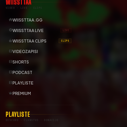
WIISSTTAA
VIDEO · LIVE · CLIPS
WIISSTTAA.GG
WIISSTTAA LIVE
LIVE
WIISSTTAA CLIPS
CLIPS
VIDEOZAPISI
SHORTS
PODCAST
PLAYLISTE
PREMIUM
PLAYLISTE
DISCORD · ČLANSTVO · DONACIJE