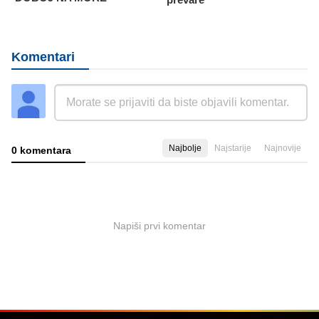
Komentari
Najbolje
Najstarije
Najnovije
0 komentara
Napiši prvi komentar