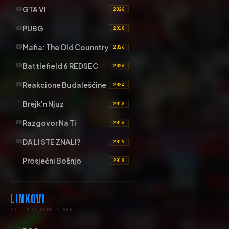
GTA VI
2026
PUBG
2018
Mafia: The Old Counntry
2026
Battlefield 6 REDSEC
2026
Reakcione Budalešćine
2024
Brejk'n Njuz
2018
Razgovor Na Ti
2016
DA LI STE ZNALI?
2019
Prosječni Bošnjo
2018
LINKOVI
PC · POSTAVKE · VPN