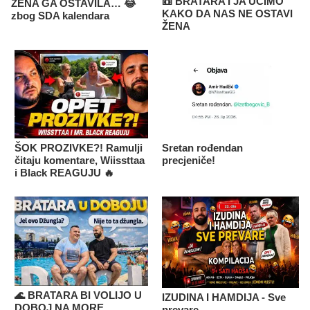
📼 BRATARA I JA UČIMO
ŽENA GA OSTAVILA… 😂
KAKO DA NAS NE OSTAVI
zbog SDA kalendara
ŽENA
ŠOK PROZIVKE?! Ramulji
Sretan rođendan
čitaju komentare, Wiissttaa
precjeniče!
i Black REAGUJU 🔥
🌊 BRATARA BI VOLIJO U
IZUDINA I HAMDIJA - Sve
DOBOJ NA MORE
prevare