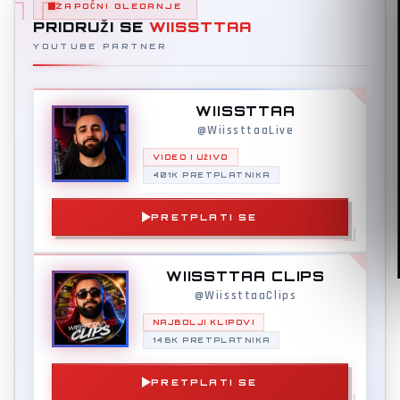
ZAPOČNI GLEDANJE
PRIDRUŽI SE
WIISSTTAA
YOUTUBE PARTNER
WIISSTTAA
@WiissttaaLive
VIDEO I UŽIVO
401K PRETPLATNIKA
PRETPLATI SE
WIISSTTAA CLIPS
@WiissttaaClips
NAJBOLJI KLIPOVI
146K PRETPLATNIKA
PRETPLATI SE