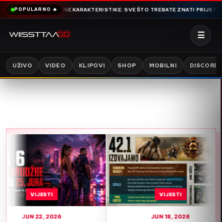
HTJEVI I KLJUČNE KARAKTERISTIKE: SVE ŠTO TREBATE ZNATI PRIJE POKRETA
POPULARNO 🔥
☰
UŽIVO
VIDEO
KLIPOVI
SHOP
MOBILNI
DISCORD
VIJESTI
VIJESTI
 22, 2026
JUN 18, 2026