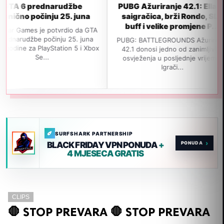
rednarudžbe
PUBG Ažuriranje 42.1: Ella AI
GT
očinju 25. juna
saigračica, brži Rondo, SLR
i
buff i velike promjene P...
s je potvrdio da GTA
be počinju 25. juna
PUBG: BATTLEGROUNDS Ažuriranje
Nav
 PlayStation 5 i Xbox
42.1 donosi jedno od zanimljivijih
iza
Se...
osvježenja u posljednje vrijeme.
je
Igrači...
SURFSHARK PARTNERSHIP
›
BLACK FRIDAY VPN PONUDA
+
4 MJESECA GRATIS
CLIPS
🛑 STOP PREVARA 🛑 STOP PREVARA