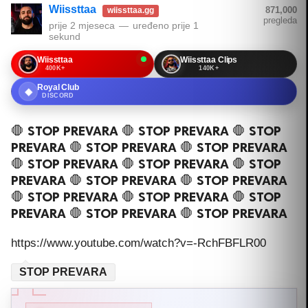
Wiissttaa
871,000
wiissttaa.gg
pregleda
prije 2 mjeseca
—
uređeno
prije 1
sekund
Wiissttaa
Wiissttaa Clips
400K+
140K+
Royal Club
◆
DISCORD
🛑 STOP PREVARA 🛑 STOP PREVARA 🛑 STOP
PREVARA 🛑 STOP PREVARA 🛑 STOP PREVARA
🛑 STOP PREVARA 🛑 STOP PREVARA 🛑 STOP
PREVARA 🛑 STOP PREVARA 🛑 STOP PREVARA
🛑 STOP PREVARA 🛑 STOP PREVARA 🛑 STOP
PREVARA 🛑 STOP PREVARA 🛑 STOP PREVARA
https://www.youtube.com/watch?v=-RchFBFLR00
STOP PREVARA