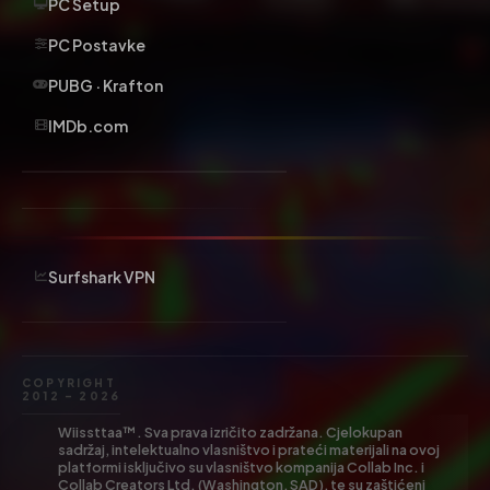
PC Setup
PC Postavke
PUBG · Krafton
IMDb.com
Surfshark VPN
COPYRIGHT
2012 – 2026
Wiissttaa™. Sva prava izričito zadržana. Cjelokupan
sadržaj, intelektualno vlasništvo i prateći materijali na ovoj
platformi isključivo su vlasništvo kompanija Collab Inc. i
Collab Creators Ltd. (Washington, SAD), te su zaštićeni