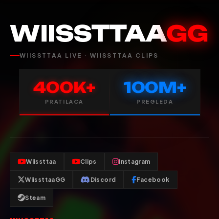
WIISSTTAA
GG
WIISSTTAA LIVE · WIISSTTAA CLIPS
400K+
100M+
PRATILACA
PREGLEDA
Wiissttaa
Clips
Instagram
WiissttaaGG
Discord
Facebook
Steam