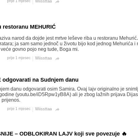
prije 1 mjesec
Wiissttaa

 u restoranu MEHURIĆ
ziva narod da dojde jest mrtve leševe riba u restoranu Mehurić.
ratara; ja sam samo jednoč u životu bijo kod jednog Mehurića i 
 veće govno pojo neg tude, Boga mi.
prije 1 mjesec
Wiissttaa

 odgovarati na Sudnjem danu
em danu odgovarati osim Samira. Ovaj lajv originalno je sniml
odine (youtu.be/iD5Rpw1yB8A) ali je zbog lažnih prijava Dija
 prijenos.
prije 1 mjesec
Wiissttaa

NIJE – ODBLOKIRAN LAJV koji sve povezuje 🔥