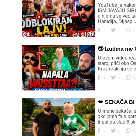
YouTube je nako
ISMIJAVAJU SIROT
u njemu se već ta
Hamdija, Dijasp...
2
2
0
🤥 Izudina m
U ovom videu ‪rea
staroj priči oko O
Kroz reakciju se o
2
3
0
💋 SEKAČA B
U mene sekača, št
akcijama fale pare 
triput pa slao 6 s
0
0
0