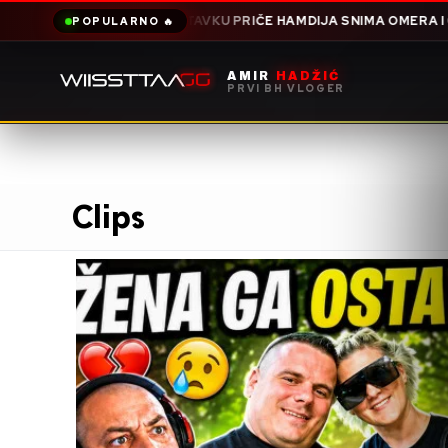
NASTAVKU PRIČE HAMDIJA SNIMA OMERA I OTVARA JOŠ JEDNU TEŠ
POPULARNO 🔥
AMIR
HADŽIĆ
PRVI BH VLOGER
Clips