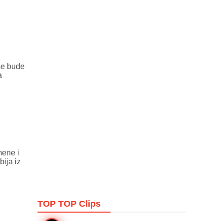
 se bude
a
mene i
ija iz
TOP TOP
Clips