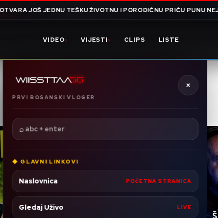
KU ŽIVOTNU I PORODIČNU PRIČU PUNU NEJASNIH DETALJA, STARI
VIDEO
VIJESTI
CLIPS
LISTE
›
›
×
PRVI BOSANSKI VLOGER
⌕
◆ GLAVNI LINKOVI
Naslovnica
POČETNA STRANICA
Gledaj Uživo
LIVE
Š