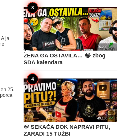
 A ja
ne

15,200
ŽENA GA OSTAVILA… 😂 zbog
SDA kalendara
jen 25.
sporca

49,130
🥔 SEKAČA DOK NAPRAVI PITU,
ZARADI 15 TUŽBI