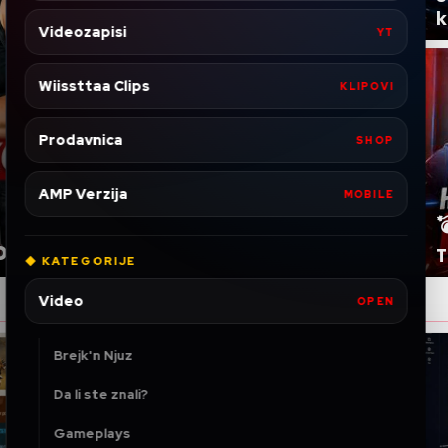
k
Videozapisi
YT
Wiissttaa Clips
KLIPOVI
Prodavnica
SHOP
AMP Verzija
MOBILE

og SDA kalendara
T
◆ KATEGORIJE
Video
OPEN
Brejk'n Njuz
Da li ste znali?
Gameplays