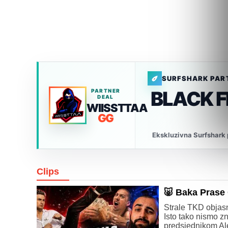
SURFSHARK PAR
BLACK 
PARTNER
DEAL
WIISSTTAA
GG
Ekskluzivna Surfshark p
Clips
🐷 Baka Pras
Strale TKD objasni
Isto tako nismo z
predsjednikom Al