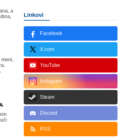
ana, a
Linkovi
udina,
Facebook
X.com
 meni,
ra.
YouTube
.
Instagram
Steam
A
Discord
nim
kući
RSS