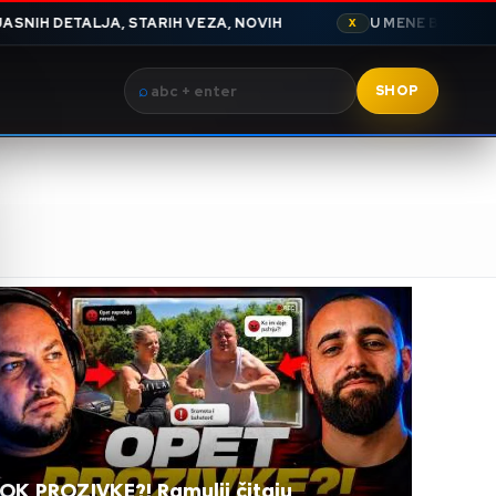
H VEZA, NOVIH
U MENE BRATARA DANAS JE SNIMO JED
X
⌕
SHOP
OK PROZIVKE?! Ramulji čitaju