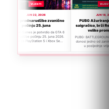
IJESTI
VIJESTI
22, 2026
JUN 18, 2026
rudžbe zvanično
PUBG Ažuriranje 42.1: Ella AI
u 25. juna
saigračica, brži Rondo, SLR buff i
velike promjene P...
je potvrdio da GTA 6
činju 25. juna 2026.
PUBG: BATTLEGROUNDS Ažuriranje 42.1
ation 5 i Xbox Se...
donosi jedno od zanimljivijih osvježenja
u posljednje vrijeme. Igrači...