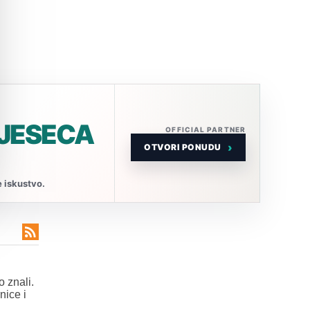
MJESECA
OFFICIAL PARTNER
›
OTVORI PONUDU
e iskustvo.

 znali.
nice i