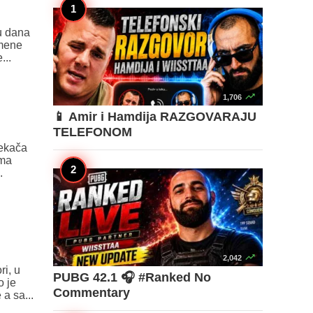
nu dana
 mene
...

1,706
📱 Amir i Hamdija RAZGOVARAJU
TELEFONOM
Sekača
ema
.

2,042
ri, u
PUBG 42.1 🎧 #Ranked No
o je
Commentary
a sa...