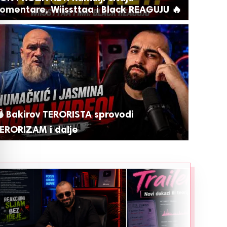
omentare, Wiissttaa i Black REAGUJU 🔥
 Bakirov TERORISTA sprovodi
ERORIZAM i dalje