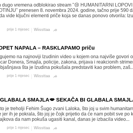
n dugo vremena odblokirao stream "😢 HUMANITARNI LOPOVI
INJU" prenesen 8. novembra 2024. godine, tačno prije 590 d
da vide ključni elementi priče koja se danas ponovo otvorila: Iz
prije 1 mjesec
Wiissttaa

e OPET NAPALA – RASKLAPAMO priču
gujemo na najnoviji Izudinin video u kojem ona najviše govori o
scar Donera, Smajla, policije, zakona, prijava i reakcionih strime
bjašnjava šta je Izudina pokušala predstaviti kao problem, zaš..
prije 1 mjesec
Wiissttaa

I GLABALA SMAJLA💋 SEKAČA BI GLABALA SMAJL
o je treholji Fehim Šugo zvani Laloka, što joj u svim humanitar
jer ih je pokrala, što joj je čojk prijetio da će nam pobit sve po 
trajkova da nam pokuša ugasiti kanal, danas je izbacila video...
prije 1 mjesec
Wiissttaa
