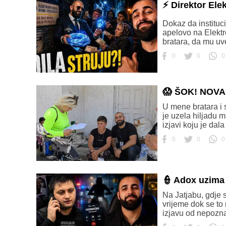
⚡ Direktor El
Dokaz da instituc
apelovo na Elektr
bratara, da mu uv
0
0
0
😱 ŠOK! NOV
U mene bratara i s
je uzela hiljadu 
izjavi koju je dal
0
0
0
👮 Adox uzim
Na Jatjabu, gdje 
vrijeme dok se to
izjavu od nepozna