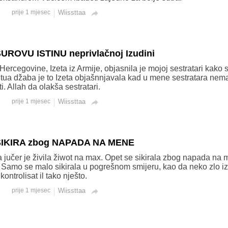
prije 1 mjesec
Wiissttaa

 SUROVU ISTINU neprivlačnoj Izudini
ercegovine, Izeta iz Armije, objasnila je mojoj sestratari kako
ua džaba je to Izeta objašnnjavala kad u mene sestratara nem
i. Allah da olakša sestratari.
prije 1 mjesec
Wiissttaa

 SIKIRA zbog NAPADA NA MENE
 jučer je živila žiwot na max. Opet se sikirala zbog napada na 
 Samo se malo sikirala u pogrešnom smijeru, kao da neko zlo izb
ontrolisat il tako nješto.
prije 1 mjesec
Wiissttaa
