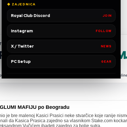
◆ ZAJEDNICA
Royal Club Discord
JOIN
Instagram
FOLLOW
TNERSHIP
X / Twitter
NEWS
FRIDAY VPN PONUDA
+ 4 
GRATIS
PC Setup
GEAR
onuda za Wiissttaa zajednicu — privatnije, sigurnije i stabilnije onlin
e GLUMI MAFIJU po Beogradu
o je bre malenoj Kasici Prasici neke stvarčice koje ranije nismo
nnali da Kasica Prasica zajedno sa vlasnikom Stake.com kockar
eksandrom Vučićem ibadeti zajedno za bolje sutra.