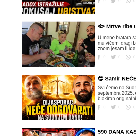
0
0
0
🐟 Mrtve ribe
U mene bratara sa
mu vičem, dragi b
znom jesam li iđe
0
0
0
😎 Samir NEĆE
Svi ćemo na Sudnj
septembra 2025. g
blokiran originalni
0
0
0
590 DANA KAS