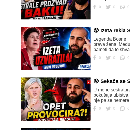
0
0
0
😟 Izeta rekla
Legenda Bosne i H
prava žena. Međut
pameti da to shvat
0
0
0
😟 Sekača se
U mene sestratara
pokušaja ubistva.
nje pa se nemere k
0
0
0