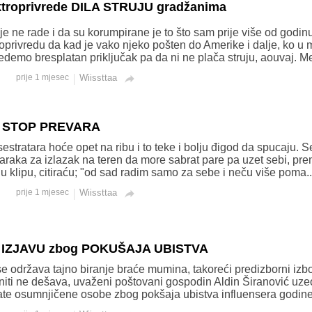
ektroprivrede DILA STRUJU gradžanima
ije ne rade i da su korumpirane je to što sam prije više od godi
oprivredu da kad je vako njeko pošten do Amerike i dalje, ko u
edemo bresplatan priključak pa da ni ne plača struju, aouvaj. Me
prije 1 mjesec
Wiissttaa

A STOP PREVARA
estratara hoće opet na ribu i to teke i bolju đigod da spucaju. 
maraka za izlazak na teren da more sabrat pare pa uzet sebi, pr
a u klipu, citiraću; "od sad radim samo za sebe i neču više poma..
prije 1 mjesec
Wiissttaa

a IZJAVU zbog POKUŠAJA UBISTVA
se održava tajno biranje braće mumina, takoreći predizborni izbo
 niti ne dešava, uvaženi poštovani gospodin Aldin Širanović uze
te osumnjičene osobe zbog pokšaja ubistva influensera godine 