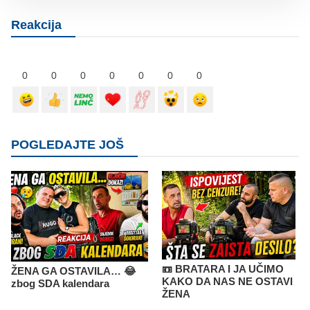
Reakcija
0
0
0
0
0
0
0
POGLEDAJTE JOŠ
📼 BRATARA I JA UČIMO
ŽENA GA OSTAVILA… 😂
KAKO DA NAS NE OSTAVI
zbog SDA kalendara
ŽENA