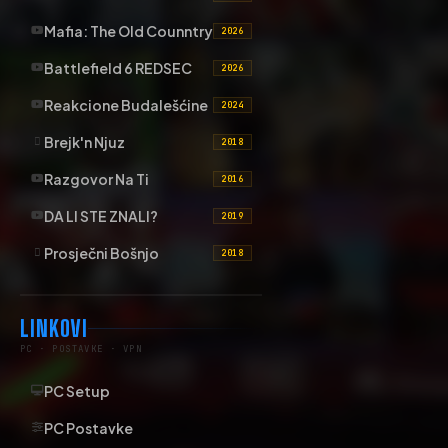
Mafia: The Old Counntry
2026
Battlefield 6 REDSEC
2026
Reakcione Budalešćine
2024
Brejk'n Njuz
2018
Razgovor Na Ti
2016
DA LI STE ZNALI?
2019
Prosječni Bošnjo
2018
LINKOVI
PC · POSTAVKE · VPN
PC Setup
PC Postavke