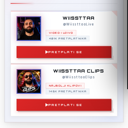
WIISSTTAA
@WiissttaaLive
VIDEO I UŽIVO
401K PRETPLATNIKA
PRETPLATI SE
WIISSTTAA CLIPS
@WiissttaaClips
NAJBOLJI KLIPOVI
146K PRETPLATNIKA
PRETPLATI SE