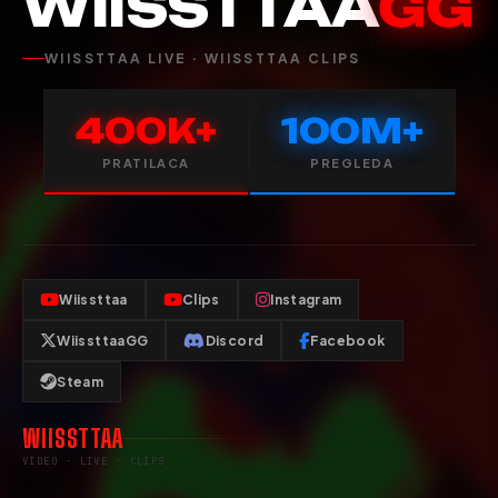
WIISSTTAA
GG
WIISSTTAA LIVE · WIISSTTAA CLIPS
400K+
100M+
PRATILACA
PREGLEDA
Wiissttaa
Clips
Instagram
WiissttaaGG
Discord
Facebook
Steam
WIISSTTAA
VIDEO · LIVE · CLIPS