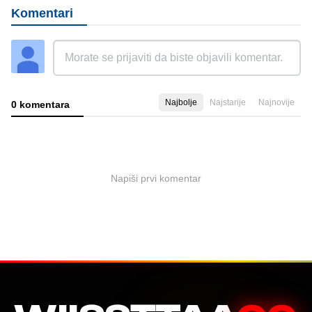
Komentari
Najbolje
Najstarije
Najnovije
0 komentara
Napiši prvi komentar