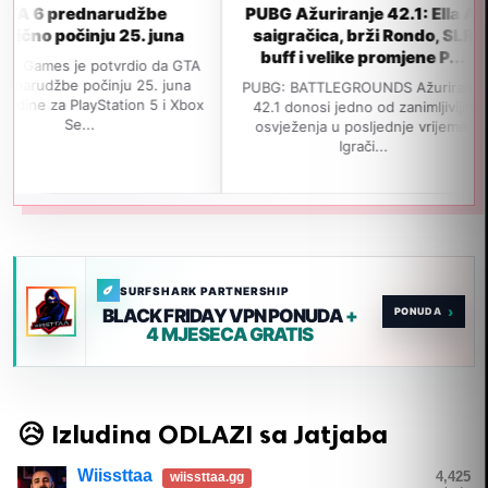
rednarudžbe
PUBG Ažuriranje 42.1: Ella AI
GTA
činju 25. juna
saigračica, brži Rondo, SLR
iz
buff i velike promjene P...
je potvrdio da GTA
e počinju 25. juna
PUBG: BATTLEGROUNDS Ažuriranje
Navo
PlayStation 5 i Xbox
42.1 donosi jedno od zanimljivijih
izađ
Se...
osvježenja u posljednje vrijeme.
jeda
Igrači...
SURFSHARK PARTNERSHIP
›
BLACK FRIDAY VPN PONUDA
+
4 MJESECA GRATIS
😥 Izludina ODLAZI sa Jatjaba
Wiissttaa
4,425
wiissttaa.gg