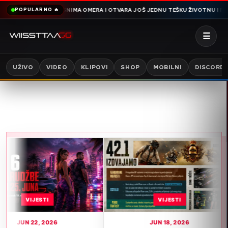
IČE HAMDIJA SNIMA OMERA I OTVARA JOŠ JEDNU TEŠKU ŽIVOTNU I PORODIČN
POPULARNO 🔥
☰
UŽIVO
VIDEO
KLIPOVI
SHOP
MOBILNI
DISCORD
IJESTI
VIJESTI
22, 2026
JUN 18, 2026