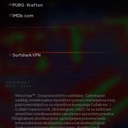
PUBG · Krafton
IMDb.com
Surfshark VPN
COPYRIGHT
2012 – 2026
Wiissttaa™. Sva prava izričito zadržana. Cjelokupan
sadržaj, intelektualno vlasništvo i prateći materijali na ovoj
platformi isključivo su vlasništvo kompanija Collab Inc. i
Collab Creators Ltd. (Washington, SAD), te su zaštićeni
američkim i međunarodnim zakonima o autorskim pravima.
Digitalnom distribucijom, upravljanjem pravima i web
infrastrukturom ekskluzivno rukovodi Amilma Digital.
Svako neovlašteno reproduciranje, distribucija ili