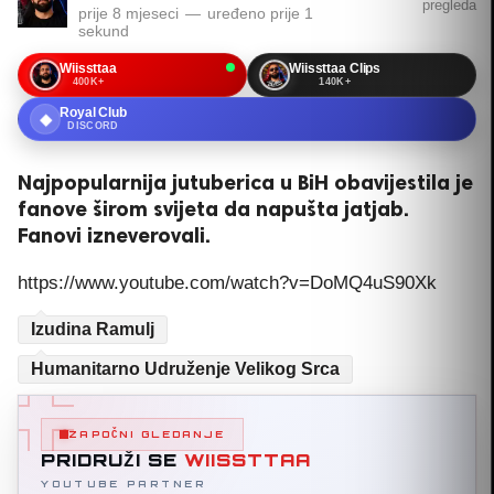
pregleda
prije 8 mjeseci
—
uređeno
prije 1
sekund
Wiissttaa
Wiissttaa Clips
400K+
140K+
Royal Club
◆
DISCORD
Najpopularnija jutuberica u BiH obavijestila je
fanove širom svijeta da napušta jatjab.
Fanovi izneverovali.
https://www.youtube.com/watch?v=DoMQ4uS90Xk
Izudina Ramulj
Humanitarno Udruženje Velikog Srca
ZAPOČNI GLEDANJE
PRIDRUŽI SE
WIISSTTAA
YOUTUBE PARTNER