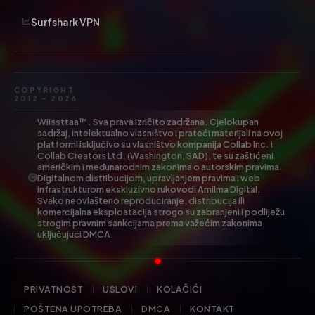
Surfshark VPN
COPYRIGHT
2012 – 2026
Wiissttaa™. Sva prava izričito zadržana. Cjelokupan
sadržaj, intelektualno vlasništvo i prateći materijali na ovoj
platformi isključivo su vlasništvo kompanija Collab Inc. i
Collab Creators Ltd. (Washington, SAD), te su zaštićeni
američkim i međunarodnim zakonima o autorskim pravima.
Digitalnom distribucijom, upravljanjem pravima i web
infrastrukturom ekskluzivno rukovodi Amilma Digital.
Svako neovlašteno reproduciranje, distribucija ili
komercijalna eksploatacija strogo su zabranjeni i podliježu
strogim pravnim sankcijama prema važećim zakonima,
uključujući DMCA.
PRIVATNOST
USLOVI
KOLAČIĆI
POŠTENA UPOTREBA
DMCA
KONTAKT