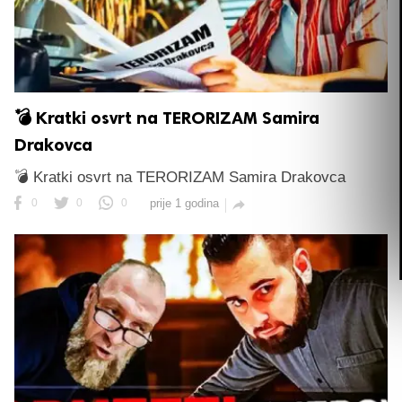
💣 Kratki osvrt na TERORIZAM Samira
Drakovca
💣 Kratki osvrt na TERORIZAM Samira Drakovca
0
0
0
prije 1 godina
