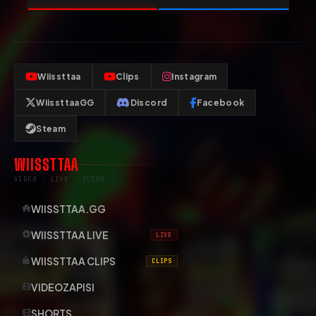
Wiissttaa
Clips
Instagram
WiissttaaGG
Discord
Facebook
Steam
WIISSTTAA
VIDEO · LIVE · CLIPS
WIISSTTAA.GG
WIISSTTAA LIVE
LIVE
WIISSTTAA CLIPS
CLIPS
VIDEOZAPISI
SHORTS