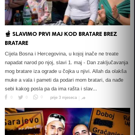
🫕 SLAVIMO PRVI MAJ KOD BRATARE BREZ
BRATARE
Cijela Bosna i Hercegovina, u kojoj inače ne treate
napadat narod po njoj, slavi 1. maj - Dan zaključavanja
mog bratare iza ograde u čojka u njivi. Allah da olakša
muke a vala i pameti da podari mom bratari, da nađe
sebi kakog posla pa da ima rašta i slav...
0
0
0
prije 3 mjeseca
