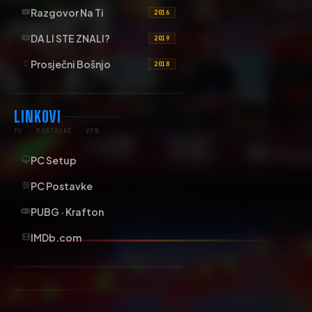
Razgovor Na Ti
2016
DA LI STE ZNALI?
2019
Prosječni Bošnjo
2018
LINKOVI
PC · POSTAVKE · VPN
PC Setup
PC Postavke
PUBG · Krafton
IMDb.com