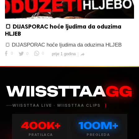
🍞 DIJASPORAC hoće ljudima da oduzima
HLJEB
🍞 DIJASPORAC hoće ljudima da oduzima HLJEB
0
0
0
prije 1 godina

WIISSTTAA
GG
WIISSTTAA LIVE · WIISSTTAA CLIPS
400K+
100M+
PRATILACA
PREGLEDA