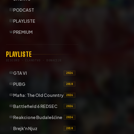
PODCAST
PLAYLISTE
PREMIUM
PLAYLISTE
DISCORD · ČLANSTVO · DONACIJE
GTA VI
2026
PUBG
2018
Mafia: The Old Counntry
2026
Battlefield 6 REDSEC
2026
Reakcione Budalešćine
2024
Brejk'n Njuz
2018