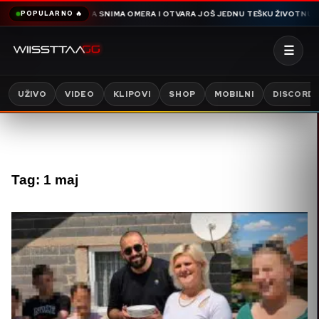
RIČE HAMDIJA SNIMA OMERA I OTVARA JOŠ JEDNU TEŠKU ŽIVOTNU I PORODIČ
POPULARNO 🔥
☰
UŽIVO
VIDEO
KLIPOVI
SHOP
MOBILNI
DISCORD
Tag:
1 maj