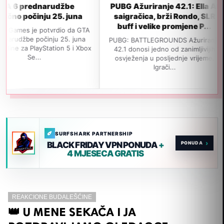
dnarudžbe
PUBG Ažuriranje 42.1: Ella AI
GTA 
inju 25. juna
saigračica, brži Rondo, SLR
izl
buff i velike promjene P...
e potvrdio da GTA
počinju 25. juna
PUBG: BATTLEGROUNDS Ažuriranje
Navodn
ayStation 5 i Xbox
42.1 donosi jedno od zanimljivijih
izađe 
...
osvježenja u posljednje vrijeme.
jedan 
Igrači...
SURFSHARK PARTNERSHIP
›
BLACK FRIDAY VPN PONUDA
+
4 MJESECA GRATIS
REAKCIONE BUDALEŠĆINE
👑 U MENE SEKAČA I JA