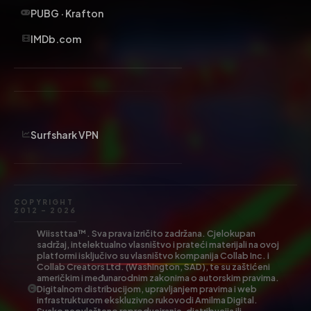
PUBG · Krafton
IMDb.com
Surfshark VPN
COPYRIGHT
2012 – 2026
Wiissttaa™. Sva prava izričito zadržana. Cjelokupan
sadržaj, intelektualno vlasništvo i prateći materijali na ovoj
platformi isključivo su vlasništvo kompanija Collab Inc. i
Collab Creators Ltd. (Washington, SAD), te su zaštićeni
američkim i međunarodnim zakonima o autorskim pravima.
Digitalnom distribucijom, upravljanjem pravima i web
infrastrukturom ekskluzivno rukovodi Amilma Digital.
Svako neovlašteno reproduciranje, distribucija ili