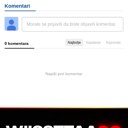
Komentari
Najbolje
Najstarije
Najnovije
0 komentara
Napiši prvi komentar