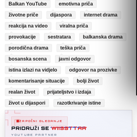
Balkan YouTube
emotivna priča
životne priče
dijaspora
internet drama
reakcija na video
viralna priča
provokacije
sestratara
balkanska drama
porodična drama
teška priča
bosanska scena
javni odgovor
istina izlazi na vidjelo
odgovor na prozivke
komentarisanje situacije
bolji život
realan život
prijateljstvo i izdaja
život u dijaspori
razotkrivanje istine
ZAPOČNI GLEDANJE
PRIDRUŽI SE
WIISSTTAA
YOUTUBE PARTNER