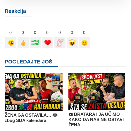
Reakcija
0
0
0
0
0
0
0
POGLEDAJTE JOŠ
📼 BRATARA I JA UČIMO
ŽENA GA OSTAVILA… 😂
KAKO DA NAS NE OSTAVI
zbog SDA kalendara
ŽENA