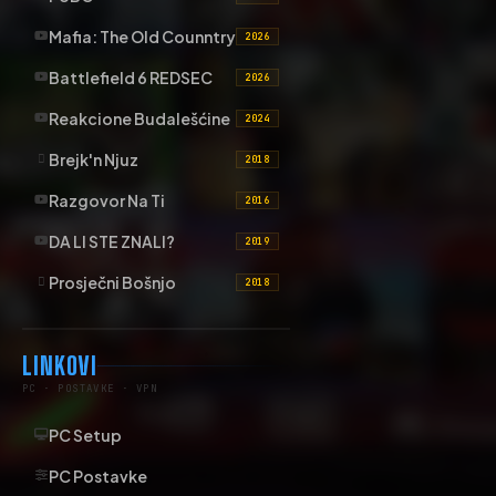
Mafia: The Old Counntry
2026
Battlefield 6 REDSEC
2026
Reakcione Budalešćine
2024
Brejk'n Njuz
2018
Razgovor Na Ti
2016
DA LI STE ZNALI?
2019
Prosječni Bošnjo
2018
LINKOVI
PC · POSTAVKE · VPN
PC Setup
PC Postavke