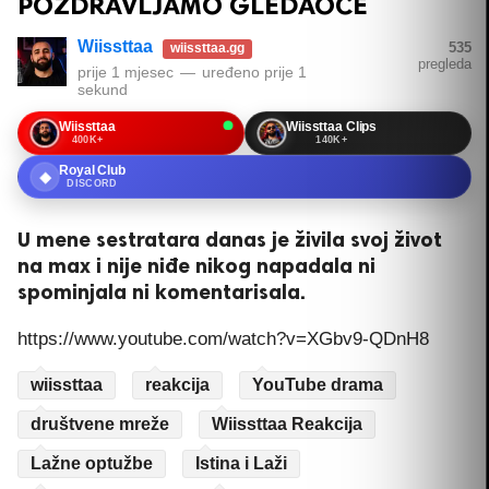
POZDRAVLJAMO GLEDAOCE
Wiissttaa
535
wiissttaa.gg
pregleda
prije 1 mjesec
—
uređeno
prije 1
sekund
Wiissttaa
Wiissttaa Clips
400K+
140K+
Royal Club
◆
DISCORD
U mene sestratara danas je živila svoj život
na max i nije niđe nikog napadala ni
spominjala ni komentarisala.
https://www.youtube.com/watch?v=XGbv9-QDnH8
wiissttaa
reakcija
YouTube drama
društvene mreže
Wiissttaa Reakcija
Lažne optužbe
Istina i Laži