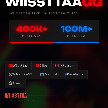
WIISSTTAA
GG
WIISSTTAA LIVE · WIISSTTAA CLIPS
400K+
100M+
PRATILACA
PREGLEDA
Wiissttaa
Clips
Instagram
WiissttaaGG
Discord
Facebook
Steam
WIISSTTAA
VIDEO · LIVE · CLIPS