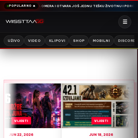
AMDIJA SNIMA OMERA I OTVARA JOŠ JEDNU TEŠKU ŽIVOTNU I PORODIČNU PR
POPULARNO 🔥
☰
UŽIVO
VIDEO
KLIPOVI
SHOP
MOBILNI
DISCORD
ESTI
VIJESTI
, 2026
JUN 18, 2026