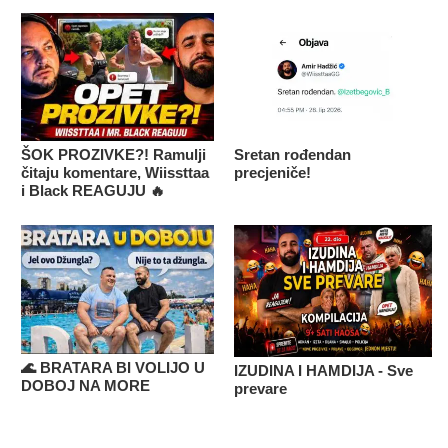
ŠOK PROZIVKE?! Ramulji
Sretan rođendan
čitaju komentare, Wiissttaa
precjeniče!
i Black REAGUJU 🔥
🌊 BRATARA BI VOLIJO U
IZUDINA I HAMDIJA - Sve
DOBOJ NA MORE
prevare