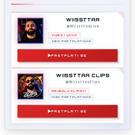
WIISSTTAA
@WiissttaaLive
VIDEO I UŽIVO
401K PRETPLATNIKA
PRETPLATI SE
WIISSTTAA CLIPS
@WiissttaaClips
NAJBOLJI KLIPOVI
146K PRETPLATNIKA
PRETPLATI SE