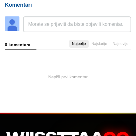
Komentari
Najbolje
Najstarije
Najnovije
0 komentara
Napiši prvi komentar