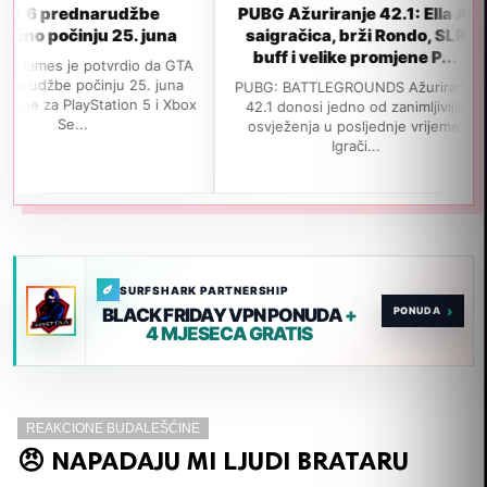
arudžbe
PUBG Ažuriranje 42.1: Ella AI
GTA 6 n
u 25. juna
saigračica, brži Rondo, SLR
izlask
buff i velike promjene P...
pop
tvrdio da GTA
nju 25. juna
PUBG: BATTLEGROUNDS Ažuriranje
Navodno je
ation 5 i Xbox
42.1 donosi jedno od zanimljivijih
izađe 19.
osvježenja u posljednje vrijeme.
jedan važa
Igrači...
SURFSHARK PARTNERSHIP
›
BLACK FRIDAY VPN PONUDA
+
4 MJESECA GRATIS
REAKCIONE BUDALEŠĆINE
😠 NAPADAJU MI LJUDI BRATARU