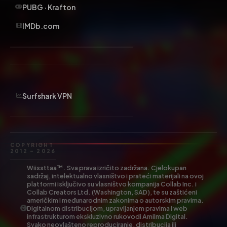
PUBG · Krafton
IMDb.com
Surfshark VPN
COPYRIGHT
2012 – 2026
Wiissttaa™. Sva prava izričito zadržana. Cjelokupan
sadržaj, intelektualno vlasništvo i prateći materijali na ovoj
platformi isključivo su vlasništvo kompanija Collab Inc. i
Collab Creators Ltd. (Washington, SAD), te su zaštićeni
američkim i međunarodnim zakonima o autorskim pravima.
Digitalnom distribucijom, upravljanjem pravima i web
infrastrukturom ekskluzivno rukovodi Amilma Digital.
Svako neovlašteno reproduciranje, distribucija ili