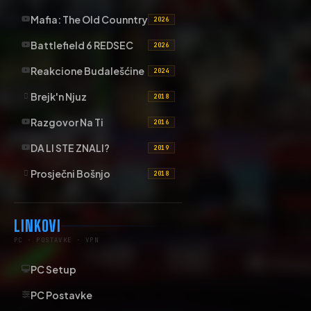
Mafia: The Old Counntry
2026
Battlefield 6 REDSEC
2026
Reakcione Budalešćine
2024
Brejk'n Njuz
2018
Razgovor Na Ti
2016
DA LI STE ZNALI?
2019
Prosječni Bošnjo
2018
LINKOVI
PC · POSTAVKE · VPN
PC Setup
PC Postavke