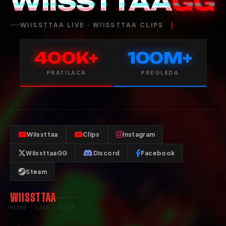
WIISSTTAA
GG
WIISSTTAA LIVE · WIISSTTAA CLIPS
400K+
100M+
PRATILACA
PREGLEDA
Wiissttaa
Clips
Instagram
WiissttaaGG
Discord
Facebook
Steam
WIISSTTAA
VIDEO · LIVE · CLIPS