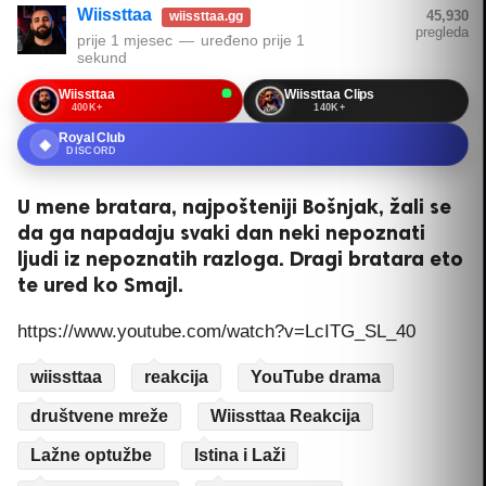
Wiissttaa
45,930
wiissttaa.gg
pregleda
prije 1 mjesec
—
uređeno
prije 1
sekund
Wiissttaa
Wiissttaa Clips
400K+
140K+
Royal Club
◆
DISCORD
U mene bratara, najpošteniji Bošnjak, žali se
da ga napadaju svaki dan neki nepoznati
ljudi iz nepoznatih razloga. Dragi bratara eto
te ured ko Smajl.
https://www.youtube.com/watch?v=LcITG_SL_40
wiissttaa
reakcija
YouTube drama
društvene mreže
Wiissttaa Reakcija
Lažne optužbe
Istina i Laži