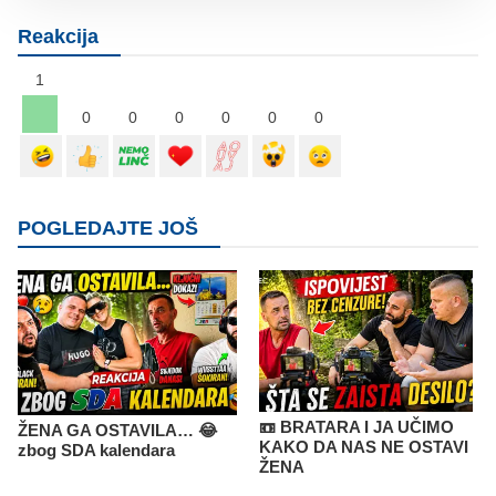
Reakcija
1
0
0
0
0
0
0
POGLEDAJTE JOŠ
📼 BRATARA I JA UČIMO
ŽENA GA OSTAVILA… 😂
KAKO DA NAS NE OSTAVI
zbog SDA kalendara
ŽENA