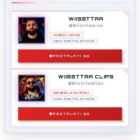
WIISSTTAA
@WiissttaaLive
VIDEO I UŽIVO
401K PRETPLATNIKA
PRETPLATI SE
WIISSTTAA CLIPS
@WiissttaaClips
NAJBOLJI KLIPOVI
146K PRETPLATNIKA
PRETPLATI SE