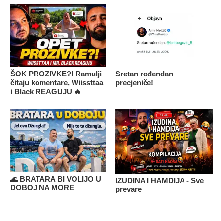
ŠOK PROZIVKE?! Ramulji
Sretan rođendan
čitaju komentare, Wiissttaa
precjeniče!
i Black REAGUJU 🔥
🌊 BRATARA BI VOLIJO U
IZUDINA I HAMDIJA - Sve
DOBOJ NA MORE
prevare