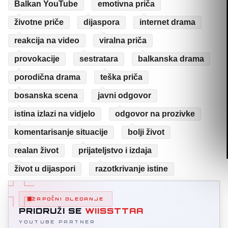
Balkan YouTube
emotivna priča
životne priče
dijaspora
internet drama
reakcija na video
viralna priča
provokacije
sestratara
balkanska drama
porodična drama
teška priča
bosanska scena
javni odgovor
istina izlazi na vidjelo
odgovor na prozivke
komentarisanje situacije
bolji život
realan život
prijateljstvo i izdaja
život u dijaspori
razotkrivanje istine
ZAPOČNI GLEDANJE
PRIDRUŽI SE
WIISSTTAA
YOUTUBE PARTNER