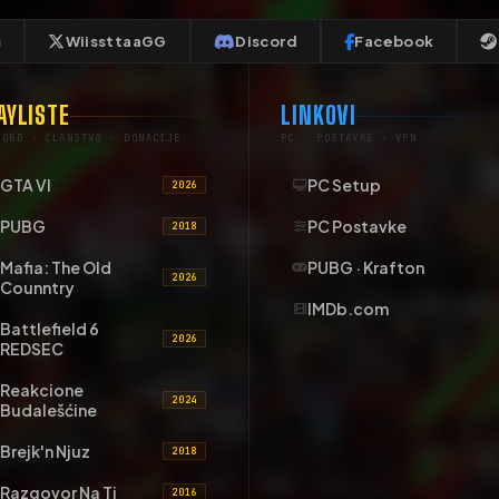
m
WiissttaaGG
Discord
Facebook
AYLISTE
LINKOVI
CORD · ČLANSTVO · DONACIJE
PC · POSTAVKE · VPN
GTA VI
PC Setup
2026
PUBG
PC Postavke
2018
Mafia: The Old
PUBG · Krafton
2026
Counntry
IMDb.com
Battlefield 6
2026
REDSEC
Reakcione
2024
Budalešćine
Brejk'n Njuz
2018
Razgovor Na Ti
2016