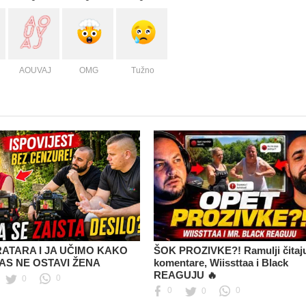
AOUVAJ
OMG
Tužno
RATARA I JA UČIMO KAKO
ŠOK PROZIVKE?! Ramulji čitaj
AS NE OSTAVI ŽENA
komentare, Wiissttaa i Black
REAGUJU 🔥
0
0
0
0
0