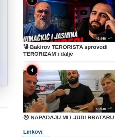

46,940
💣 Bakirov TERORISTA sprovodi
TERORIZAM i dalje

45,930
😠 NAPADAJU MI LJUDI BRATARU
Linkovi