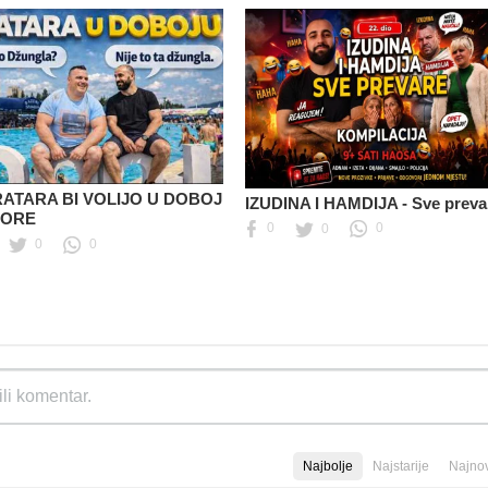
RATARA BI VOLIJO U DOBOJ
IZUDINA I HAMDIJA - Sve preva
MORE
0
0
0
0
0
Najbolje
Najstarije
Najnov