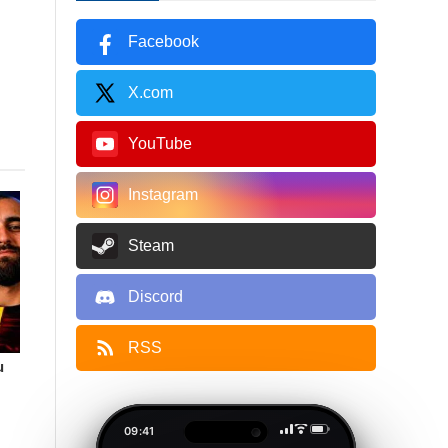
Facebook
X.com
YouTube
Instagram
Steam
Discord
RSS
u
09:41