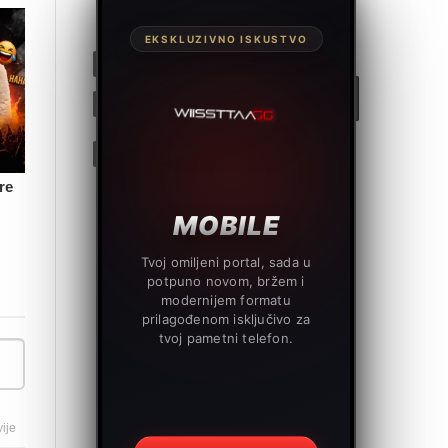
EKSKLUZIVNO ISKUSTVO
re
MOBILE
Tvoj omiljeni portal, sada u
potpuno novom, bržem i
modernijem formatu
prilagođenom isključivo za
tvoj pametni telefon.
ije