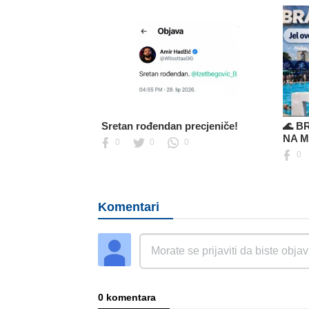
Sretan rođendan precjeniče!
🌊 B
NA 
0
0
0
0
Komentari
0 komentara