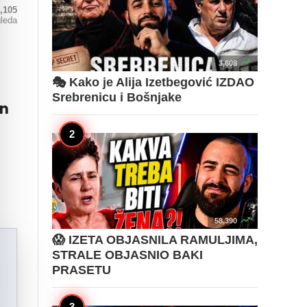
,105
gleda

3,608
🎭 Kako je Alija Izetbegović IZDAO
Srebrenicu i Bošnjake
an

58,390
😱 IZETA OBJASNILA RAMULJIMA,
STRALE OBJASNIO BAKI
PRASETU