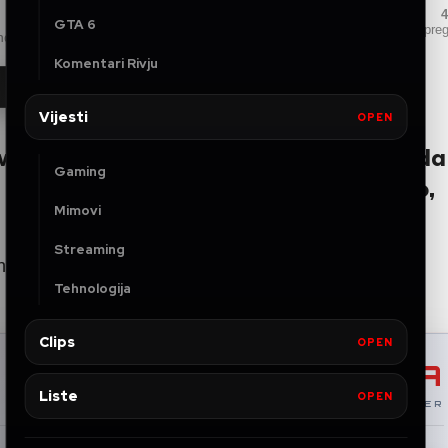
4
GTA 6
pre
nd
Komentari Rivju
Royal Club
◆
DISCORD
Vijesti
OPEN
vi u vremenu u kojem ako ima ko glad
Gaming
 on pomogne. Malo se brat iznervirao,
Mimovi
Streaming
oh-4cSnWaY
Tehnologija
Clips
OPEN
PRIDRUŽI SE
WIISSTTAA
Liste
OPEN
YOUTUBE PARTNER