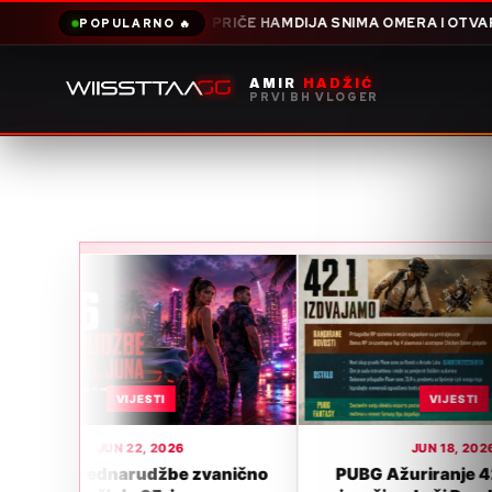
 PRIČE HAMDIJA SNIMA OMERA I OTVARA JOŠ JEDNU TEŠKU ŽIVO
POPULARNO 🔥
AMIR
HADŽIĆ
PRVI BH VLOGER
VIJESTI
JUN 18, 2026
zvanično
PUBG Ažuriranje 42.1: Ella AI
GTA 