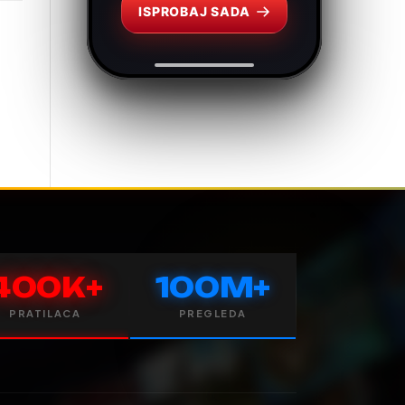
ISPROBAJ SADA
400K+
100M+
PRATILACA
PREGLEDA