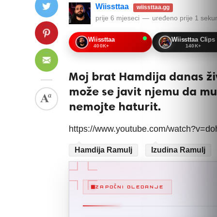
Wiissttaa
wiissttaa.gg
prije 6 mjeseci
—
uređeno
prije 1 seku
Wiissttaa
Wiissttaa Clips
400K+
140K+
Moj brat Hamdija danas ži
može se javit njemu da mu
nemojte haturit.
https://www.youtube.com/watch?v=d
Hamdija Ramulj
Izudina Ramulj
ZAPOČNI GLEDANJE