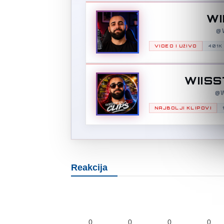
WI
@W
VIDEO I UŽIVO
401K
WIISS
@W
NAJBOLJI KLIPOVI
Reakcija
0
0
0
0