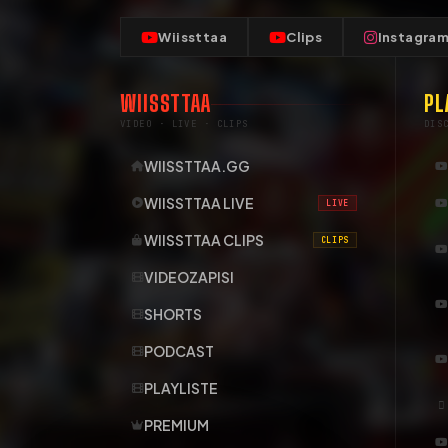
Wiissttaa
Clips
Instagra
WIISSTTAA
PL
VIDEO · LIVE · CLIPS
DIS
WIISSTTAA.GG
WIISSTTAA LIVE
LIVE
WIISSTTAA CLIPS
CLIPS
VIDEOZAPISI
SHORTS
PODCAST
PLAYLISTE
PREMIUM