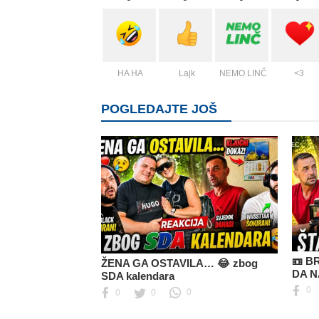
HA HA
Lajk
NEMO LINČ
<3
POGLEDAJTE JOŠ
📼 B
ŽENA GA OSTAVILA… 😂 zbog
DA N
SDA kalendara
0
0
0
0