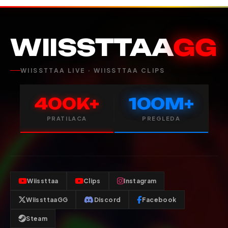
WIISSTTAA
GG
WIISSTTAA LIVE · WIISSTTAA CLIPS
400K+
100M+
PRATILACA
PREGLEDA
Wiissttaa
Clips
Instagram
WiissttaaGG
Discord
Facebook
Steam