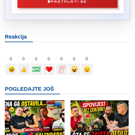
PRETPLATI SE
Reakcija
0
0
0
0
0
0
0
POGLEDAJTE JOŠ