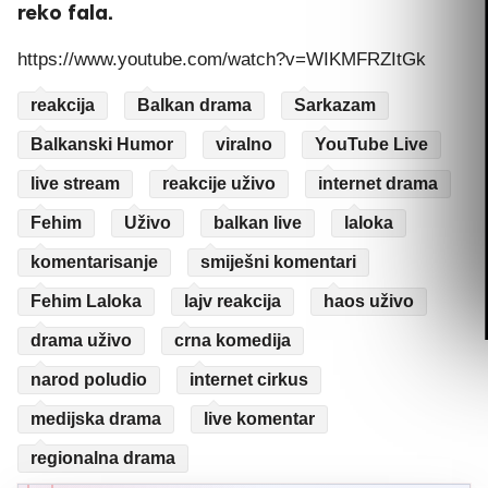
reko fala.
https://www.youtube.com/watch?v=WIKMFRZItGk
reakcija
Balkan drama
Sarkazam
Balkanski Humor
viralno
YouTube Live
live stream
reakcije uživo
internet drama
Fehim
Uživo
balkan live
laloka
komentarisanje
smiješni komentari
Fehim Laloka
lajv reakcija
haos uživo
drama uživo
crna komedija
narod poludio
internet cirkus
medijska drama
live komentar
regionalna drama