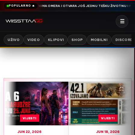
E HAMDIJA SNIMA OMERA I OTVARA JOŠ JEDNU TEŠKU ŽIVOTNU I PORODIČNU
POPULARNO 🔥
☰
UŽIVO
VIDEO
KLIPOVI
SHOP
MOBILNI
DISCORD
VIJESTI
VIJESTI
UN 22, 2026
JUN 18, 2026