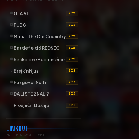
DISCORD · ČLANSTVO · DONACIJE
GTA VI
2026
PUBG
2018
Mafia: The Old Counntry
2026
Battlefield 6 REDSEC
2026
Reakcione Budalešćine
2024
Brejk'n Njuz
2018
Razgovor Na Ti
2016
DA LI STE ZNALI?
2019
Prosječni Bošnjo
2018
LINKOVI
PC · POSTAVKE · VPN