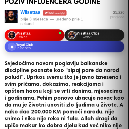
POZIV INFLUENCERA GODINE
Wiissttaa
25,220
wiissttaa.gg
pregleda
prije 3 mjeseca
—
uređeno
prije 1
sekund
Wiissttaa
Wiissttaa Clips
400K+
140K+
Royal Club
◆
DISCORD
Svjedočimo novom poglavlju balkanske
discipline poznate kao “sipaj pare da narod
poludi”. Uprkos svemu što je javno izneseno i
svim pričama, dokazima, reakcijama i
opštem haosu koji se vrti danima, mjesecima
i godinama, Fehim ponovo ubacuje novac kao
da mu je životni unositi zlo ljudima u živote. A
nako dao 200.000 KM pomoći narodu, nije
snimo i niko nije reko ni fala. Allah dragi da
upiše makar ko dobra djela kad već niko nije