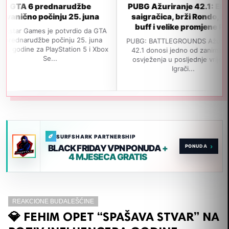
prednarudžbe
PUBG Ažuriranje 42.1: Ella AI
G
počinju 25. juna
saigračica, brži Rondo, SLR
buff i velike promjene P...
es je potvrdio da GTA
žbe počinju 25. juna
PUBG: BATTLEGROUNDS Ažuriranje
Na
za PlayStation 5 i Xbox
42.1 donosi jedno od zanimljivijih
i
Se...
osvježenja u posljednje vrijeme.
j
Igrači...
SURFSHARK PARTNERSHIP
›
BLACK FRIDAY VPN PONUDA
+
4 MJESECA GRATIS
REAKCIONE BUDALEŠĆINE
💎 FEHIM OPET “SPAŠAVA STVAR” NA