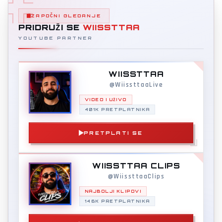
ZAPOČNI GLEDANJE
PRIDRUŽI SE
WIISSTTAA
YOUTUBE PARTNER
WIISSTTAA
@WiissttaaLive
VIDEO I UŽIVO
401K PRETPLATNIKA
PRETPLATI SE
WIISSTTAA CLIPS
@WiissttaaClips
NAJBOLJI KLIPOVI
146K PRETPLATNIKA