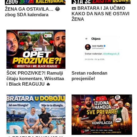
📼 BRATARA I JA UČIMO
ŽENA GA OSTAVILA… 😂
KAKO DA NAS NE OSTAVI
zbog SDA kalendara
ŽENA
ŠOK PROZIVKE?! Ramulji
Sretan rođendan
čitaju komentare, Wiissttaa
precjeniče!
i Black REAGUJU 🔥