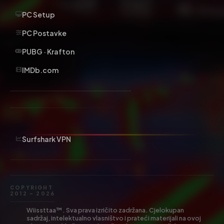
PC Setup
PC Postavke
PUBG · Krafton
IMDb.com
Surfshark VPN
COPYRIGHT
2012 – 2026
Wiissttaa™. Sva prava izričito zadržana. Cjelokupan
sadržaj, intelektualno vlasništvo i prateći materijali na ovoj