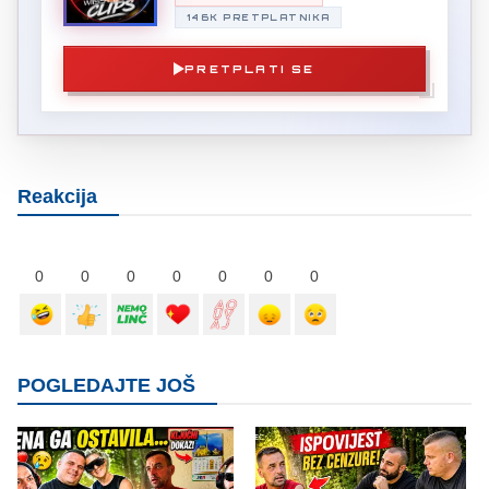
146K PRETPLATNIKA
PRETPLATI SE
Reakcija
0
0
0
0
0
0
0
POGLEDAJTE JOŠ