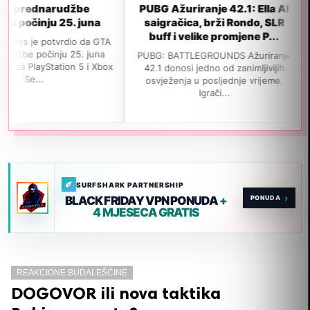
udžbe
PUBG Ažuriranje 42.1: Ella AI
GTA 6 neć
25. juna
saigračica, brži Rondo, SLR
izlaska 
buff i velike promjene P...
popul
rdio da GTA
u 25. juna
PUBG: BATTLEGROUNDS Ažuriranje
Navodno je G
ion 5 i Xbox
42.1 donosi jedno od zanimljivijih
izađe 19. no
osvježenja u posljednje vrijeme.
jedan važan i
Igrači...
SURFSHARK PARTNERSHIP
›
BLACK FRIDAY VPN PONUDA
+
4 MJESECA GRATIS
REAKCIONE BUDALEŠĆINE
DOGOVOR ili nova taktika