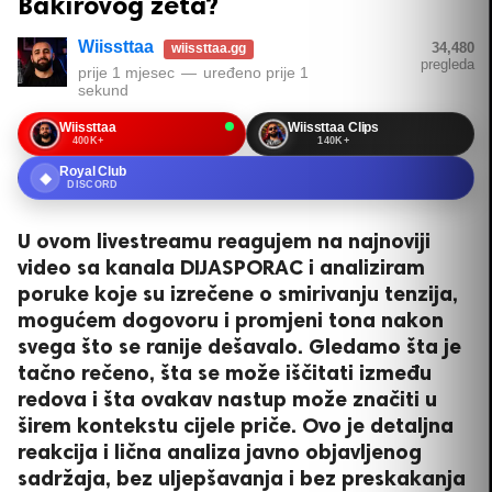
Bakirovog zeta?
Wiissttaa
34,480
wiissttaa.gg
pregleda
prije 1 mjesec
—
uređeno
prije 1
sekund
Wiissttaa
Wiissttaa Clips
400K+
140K+
Royal Club
◆
DISCORD
U ovom livestreamu reagujem na najnoviji
video sa kanala DIJASPORAC i analiziram
poruke koje su izrečene o smirivanju tenzija,
mogućem dogovoru i promjeni tona nakon
svega što se ranije dešavalo. Gledamo šta je
tačno rečeno, šta se može iščitati između
redova i šta ovakav nastup može značiti u
širem kontekstu cijele priče. Ovo je detaljna
reakcija i lična analiza javno objavljenog
sadržaja, bez uljepšavanja i bez preskakanja