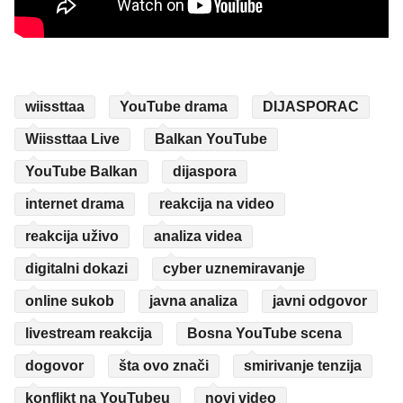
wiissttaa
YouTube drama
DIJASPORAC
Wiissttaa Live
Balkan YouTube
YouTube Balkan
dijaspora
internet drama
reakcija na video
reakcija uživo
analiza videa
digitalni dokazi
cyber uznemiravanje
online sukob
javna analiza
javni odgovor
livestream reakcija
Bosna YouTube scena
dogovor
šta ovo znači
smirivanje tenzija
konflikt na YouTubeu
novi video