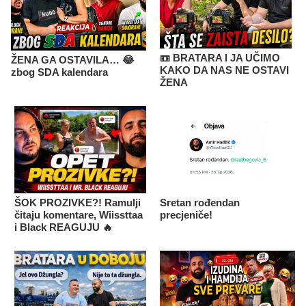
📼 BRATARA I JA UČIMO
ŽENA GA OSTAVILA… 😂
KAKO DA NAS NE OSTAVI
zbog SDA kalendara
ŽENA
ŠOK PROZIVKE?! Ramulji
Sretan rođendan
čitaju komentare, Wiissttaa
precjeniče!
i Black REAGUJU 🔥