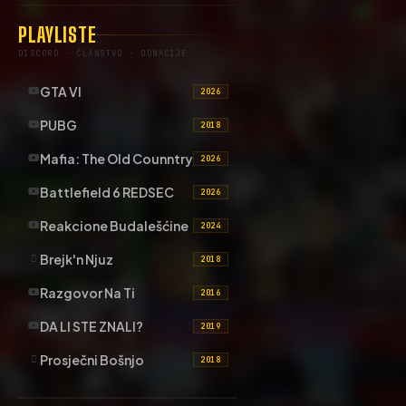
PLAYLISTE
DISCORD · ČLANSTVO · DONACIJE
GTA VI
2026
PUBG
2018
Mafia: The Old Counntry
2026
Battlefield 6 REDSEC
2026
Reakcione Budalešćine
2024
Brejk'n Njuz
2018
Razgovor Na Ti
2016
DA LI STE ZNALI?
2019
Prosječni Bošnjo
2018