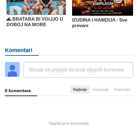
🌊 BRATARA BI VOLIJO U
IZUDINA I HAMDIJA - Sve
DOBOJ NA MORE
prevare
Komentari
Najbolje
Najstarije
Najnovije
0 komentara
Napiši prvi komentar