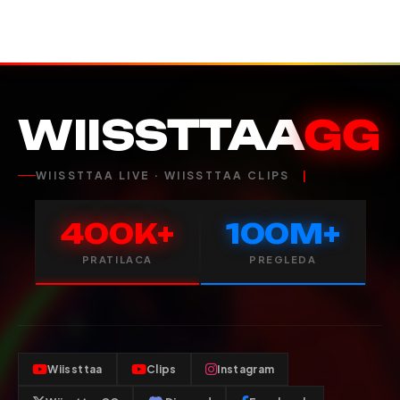
WIISSTTAA
GG
WIISSTTAA LIVE · WIISSTTAA CLIPS
400K+
100M+
PRATILACA
PREGLEDA
Wiissttaa
Clips
Instagram