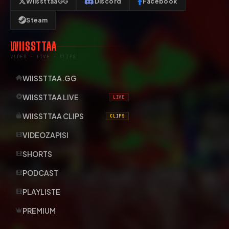
WiissttaaGG
Discord
Facebook
Steam
WIISSTTAA
VIDEO · LIVE · CLIPS
WIISSTTAA.GG
WIISSTTAA LIVE
LIVE
WIISSTTAA CLIPS
CLIPS
VIDEOZAPISI
SHORTS
PODCAST
PLAYLISTE
PREMIUM