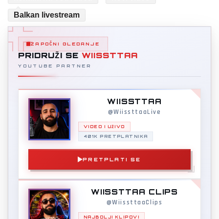
Balkan livestream
ZAPOČNI GLEDANJE
PRIDRUŽI SE
WIISSTTAA
YOUTUBE PARTNER
WIISSTTAA
@WiissttaaLive
VIDEO I UŽIVO
401K PRETPLATNIKA
PRETPLATI SE
WIISSTTAA CLIPS
@WiissttaaClips
NAJBOLJI KLIPOVI