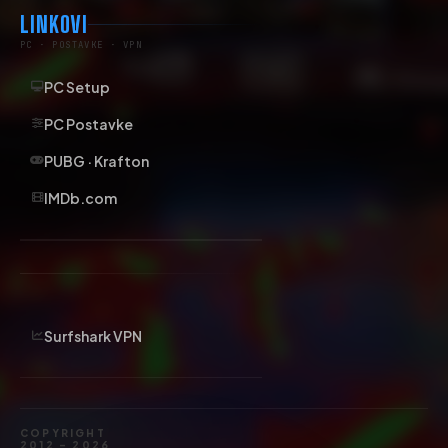
LINKOVI
PC · POSTAVKE · VPN
PC Setup
PC Postavke
PUBG · Krafton
IMDb.com
Surfshark VPN
COPYRIGHT
2012 – 2026