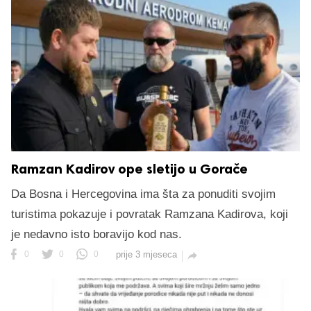
Ramzan Kadirov ope sletijo u Gorače
Da Bosna i Hercegovina ima šta za ponuditi svojim
turistima pokazuje i povratak Ramzana Kadirova, koji
je nedavno isto boravijo kod nas.
0
0
0
prije 3 mjeseca
