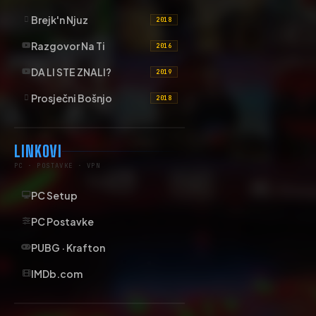
Brejk'n Njuz
2018
Razgovor Na Ti
2016
DA LI STE ZNALI?
2019
Prosječni Bošnjo
2018
LINKOVI
PC · POSTAVKE · VPN
PC Setup
PC Postavke
PUBG · Krafton
IMDb.com