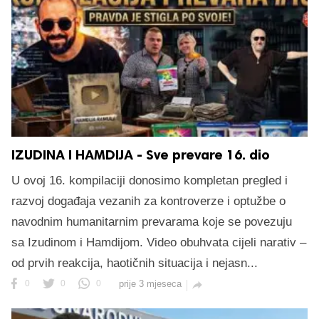
IZUDINA I HAMDIJA - Sve prevare 16. dio
U ovoj 16. kompilaciji donosimo kompletan pregled i
razvoj događaja vezanih za kontroverze i optužbe o
navodnim humanitarnim prevarama koje se povezuju
sa Izudinom i Hamdijom. Video obuhvata cijeli narativ –
od prvih reakcija, haotičnih situacija i nejasn...
0
0
0
prije 3 mjeseca
