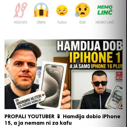
AOUVAJ
OMG!
Tužno
EW!
NEMO LINČ
PROPALI YOUTUBER 📱 Hamdija dobio iPhone
15, a ja nemam ni za kafu