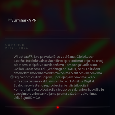
Surfshark VPN
COPYRIGHT
2012 – 2026
Wiissttaa™. Sva prava izričito zadržana. Cjelokupan
sadržaj, intelektualno vlasništvo i prateći materijali na ovoj
platformi isključivo su vlasništvo kompanija Collab Inc. i
Collab Creators Ltd. (Washington, SAD), te su zaštićeni
američkim i međunarodnim zakonima o autorskim pravima.
Digitalnom distribucijom, upravljanjem pravima i web
infrastrukturom ekskluzivno rukovodi Amilma Digital.
Svako neovlašteno reproduciranje, distribucija ili
komercijalna eksploatacija strogo su zabranjeni i podliježu
strogim pravnim sankcijama prema važećim zakonima,
uključujući DMCA.