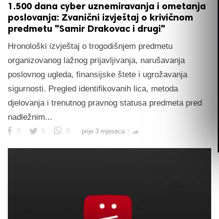
1.500 dana cyber uznemiravanja i ometanja
poslovanja: Zvanični izvještaj o krivičnom
predmetu "Samir Drakovac i drugi"
Hronološki izvještaj o trogodišnjem predmetu
organizovanog lažnog prijavljivanja, narušavanja
poslovnog ugleda, finansijske štete i ugrožavanja
sigurnosti. Pregled identifikovanih lica, metoda
djelovanja i trenutnog pravnog statusa predmeta pred
nadležnim...
0
0
0
prije 3 mjeseca
