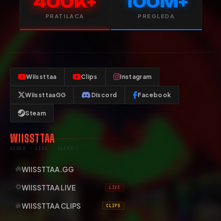
400K+
100M+
PRATILACA
PREGLEDA
Wiissttaa
Clips
Instagram
WiissttaaGG
Discord
Facebook
Steam
WIISSTTAA
VIDEO · LIVE · CLIPS
WIISSTTAA.GG
WIISSTTAA LIVE
LIVE
WIISSTTAA CLIPS
CLIPS