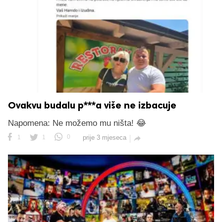
Ovakvu budalu p***a više ne izbacuje
Napomena: Ne možemo mu ništa! 😂
1
1
0
prije 3 mjeseca
