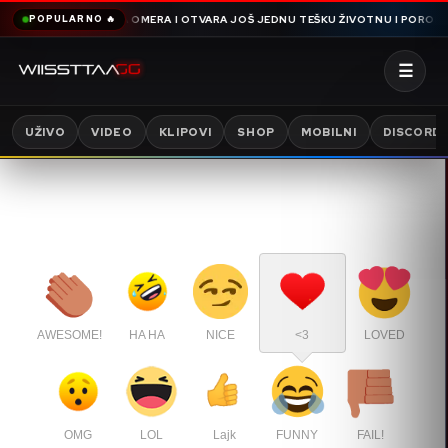
MA OMERA I OTVARA JOŠ JEDNU TEŠKU ŽIVOTNU I PORODIČNU PRIČU PUNU N
POPULARNO 🔥
☰
UŽIVO
VIDEO
KLIPOVI
SHOP
MOBILNI
DISCORD
AWESOME!
HA HA
NICE
<3
LOVED
OMG
LOL
Lajk
FUNNY
FAIL!