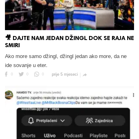
🎥 DAJTE NAM JEDAN DŽINGL DOK SE RAJA NE
SMIRI
Ako more samo džingl, džingl jedan ako more, da ne
ide sovanje u eter.
0
0
0
prije 5 mjeseci
