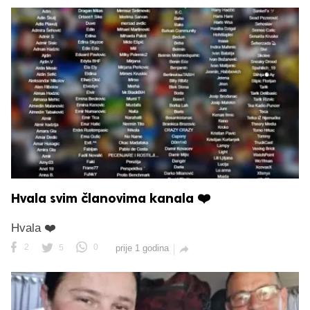
Hvala svim članovima kanala ❤️
Hvala ❤️
2
5
0
prije 1 godina
