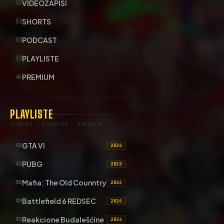
VIDEOZAPISI
SHORTS
PODCAST
PLAYLISTE
PREMIUM
PLAYLISTE
DISCORD · ČLANSTVO · DONACIJE
GTA VI
2026
PUBG
2018
Mafia: The Old Counntry
2026
Battlefield 6 REDSEC
2026
Reakcione Budalešćine
2024