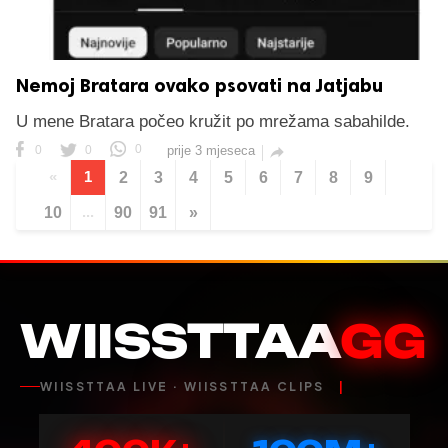
Nemoj Bratara ovako psovati na Jatjabu
U mene Bratara počeo kružit po mrežama sabahilde.
0
0
0
prije 3 mjeseca

«
1
2
3
4
5
6
7
8
9
10
...
90
91
»
WIISSTTAA
GG
WIISSTTAA LIVE · WIISSTTAA CLIPS