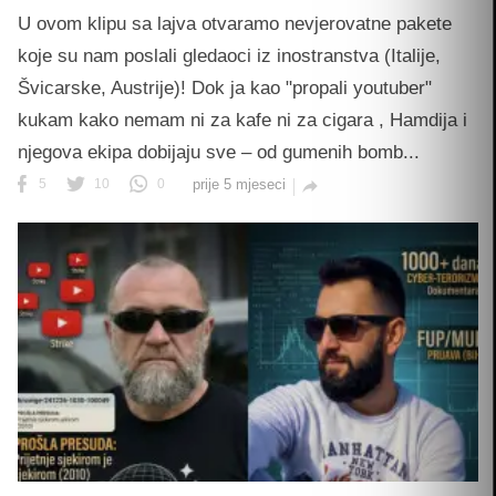
U ovom klipu sa lajva otvaramo nevjerovatne pakete
koje su nam poslali gledaoci iz inostranstva (Italije,
Švicarske, Austrije)! Dok ja kao "propali youtuber"
kukam kako nemam ni za kafe ni za cigara , Hamdija i
njegova ekipa dobijaju sve – od gumenih bomb...
5
10
0
prije 5 mjeseci
