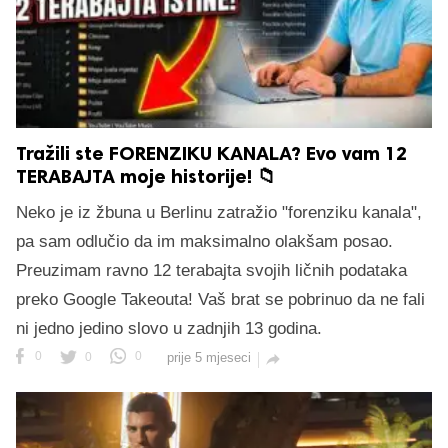
Tražili ste FORENZIKU KANALA? Evo vam 12
TERABAJTA moje historije! 📁
Neko je iz žbuna u Berlinu zatražio "forenziku kanala",
pa sam odlučio da im maksimalno olakšam posao.
Preuzimam ravno 12 terabajta svojih ličnih podataka
preko Google Takeouta! Vaš brat se pobrinuo da ne fali
ni jedno jedino slovo u zadnjih 13 godina.
0
0
0
prije 5 mjeseci
