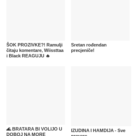
ŠOK PROZIVKE?! Ramulji
Sretan rođendan
čitaju komentare, Wiissttaa
precjeniče!
i Black REAGUJU 🔥
🌊 BRATARA BI VOLIJO U
IZUDINA I HAMDIJA - Sve
DOBOJ NA MORE
prevare