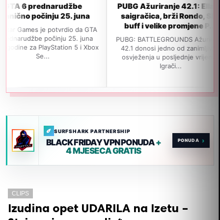
 prednarudžbe
PUBG Ažuriranje 42.1: Ella AI
 počinju 25. juna
saigračica, brži Rondo, SLR
buff i velike promjene P...
mes je potvrdio da GTA
džbe počinju 25. juna
PUBG: BATTLEGROUNDS Ažuriranje
N
 za PlayStation 5 i Xbox
42.1 donosi jedno od zanimljivijih
i
Se...
osvježenja u posljednje vrijeme.
Igrači...
SURFSHARK PARTNERSHIP
›
BLACK FRIDAY VPN PONUDA
+
4 MJESECA GRATIS
CLIPS
Izudina opet UDARILA na Izetu –