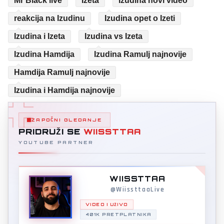
Mr Black live
Izeta
Izudina novi video
reakcija na Izudinu
Izudina opet o Izeti
Izudina i Izeta
Izudina vs Izeta
Izudina Hamdija
Izudina Ramulj najnovije
Hamdija Ramulj najnovije
Izudina i Hamdija najnovije
ZAPOČNI GLEDANJE
PRIDRUŽI SE
WIISSTTAA
YOUTUBE PARTNER
WIISSTTAA
@WiissttaaLive
VIDEO I UŽIVO
401K PRETPLATNIKA