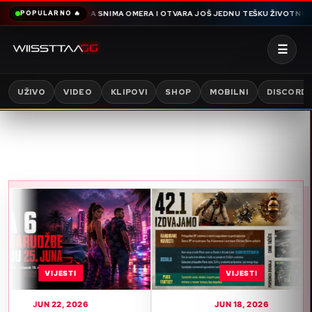
PRIČE HAMDIJA SNIMA OMERA I OTVARA JOŠ JEDNU TEŠKU ŽIVOTNU I POROD
POPULARNO 🔥
☰
UŽIVO
VIDEO
KLIPOVI
SHOP
MOBILNI
DISCORD
VIJESTI
VIJESTI
UN 22, 2026
JUN 18, 2026