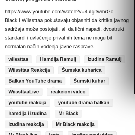
https://www.youtube.com/watch?v=4uIgitwmrGo
Black i Wiissttaa pokušavaju objasniti da kritika javnog
sadržaja može postojati, ali da lični napadi, dvostruki
standardi i uvlačenje privatnih tema ne mogu biti
normalan način vođenja javne rasprave.
wiissttaa
Hamdija Ramulj
Izudina Ramulj
Wiissttaa Reakcija
Šumska kuharica
Balkan YouTube drama
Šumski kuhar
WiissttaaLive
reakcioni video
youtube reakcija
youtube drama balkan
hamdija i izudina
Mr Black
Izudina reakcija
Mr Black reakcija