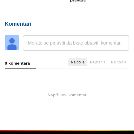
Komentari
Najbolje
Najstarije
Najnovije
0 komentara
Napiši prvi komentar