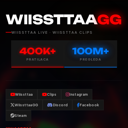
WIISSTTAA
GG
WIISSTTAA LIVE · WIISSTTAA CLIPS
400K+
100M+
PRATILACA
PREGLEDA
Wiissttaa
Clips
Instagram
WiissttaaGG
Discord
Facebook
Steam