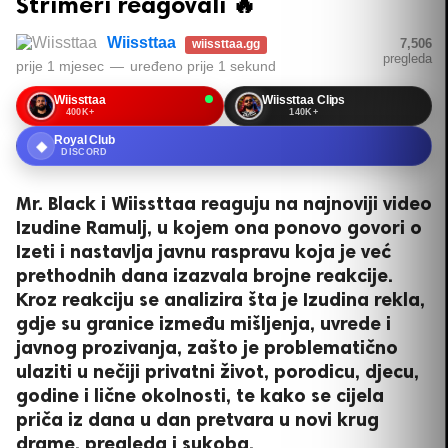
Strimeri reagovali 🔥
Wiissttaa
7,506
wiissttaa.gg
pregleda
prije 1 mjesec
—
uređeno
prije 1 sekund
Wiissttaa
Wiissttaa Clips
400K+
140K+
Royal Club
◆
DISCORD
Mr. Black i Wiissttaa reaguju na najnoviji video
Izudine Ramulj, u kojem ona ponovo govori o
Izeti i nastavlja javnu raspravu koja je već
prethodnih dana izazvala brojne reakcije.
Kroz reakciju se analizira šta je Izudina rekla,
gdje su granice između mišljenja, uvrede i
javnog prozivanja, zašto je problematično
ulaziti u nečiji privatni život, porodicu, djecu,
godine i lične okolnosti, te kako se cijela
priča iz dana u dan pretvara u novi krug
drame, pregleda i sukoba.