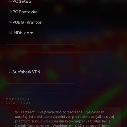
PC Setup
PC Postavke
PUBG · Krafton
IMDb.com
Surfshark VPN
COPYRIGHT
2012 – 2026
Wiissttaa™. Sva prava izričito zadržana. Cjelokupan
sadržaj, intelektualno vlasništvo i prateći materijali na ovoj
platformi isključivo su vlasništvo kompanija Collab Inc. i
Collab Creators Ltd. (Washington, SAD), te su zaštićeni