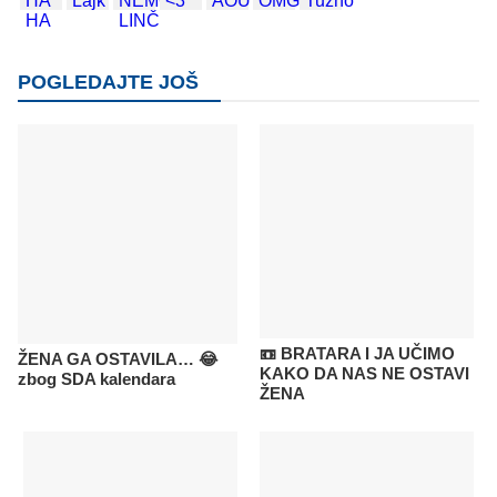
POGLEDAJTE JOŠ
📼 BRATARA I JA UČIMO
ŽENA GA OSTAVILA… 😂
KAKO DA NAS NE OSTAVI
zbog SDA kalendara
ŽENA