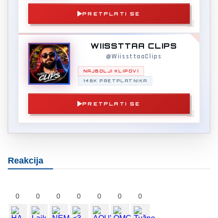
PRETPLATI SE
WIISSTTAA CLIPS
@WiissttaaClips
NAJBOLJI KLIPOVI
146K PRETPLATNIKA
PRETPLATI SE
Reakcija
0
0
0
0
0
0
0