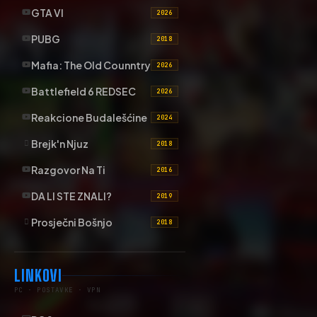
GTA VI
2026
PUBG
2018
Mafia: The Old Counntry
2026
Battlefield 6 REDSEC
2026
Reakcione Budalešćine
2024
Brejk'n Njuz
2018
Razgovor Na Ti
2016
DA LI STE ZNALI?
2019
Prosječni Bošnjo
2018
LINKOVI
PC · POSTAVKE · VPN