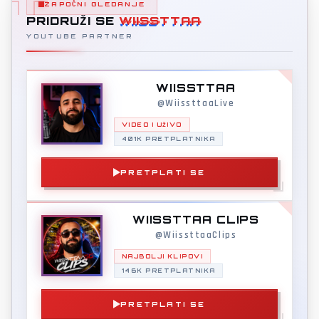
ZAPOČNI GLEDANJE
PRIDRUŽI SE
WIISSTTAA
YOUTUBE PARTNER
WIISSTTAA
@WiissttaaLive
VIDEO I UŽIVO
401K PRETPLATNIKA
PRETPLATI SE
WIISSTTAA CLIPS
@WiissttaaClips
NAJBOLJI KLIPOVI
146K PRETPLATNIKA
PRETPLATI SE