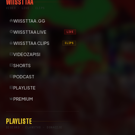
WIISSTTAA
VIDEO · LIVE · CLIPS
WIISSTTAA.GG
WIISSTTAA LIVE
LIVE
WIISSTTAA CLIPS
CLIPS
VIDEOZAPISI
SHORTS
PODCAST
PLAYLISTE
PREMIUM
PLAYLISTE
DISCORD · ČLANSTVO · DONACIJE