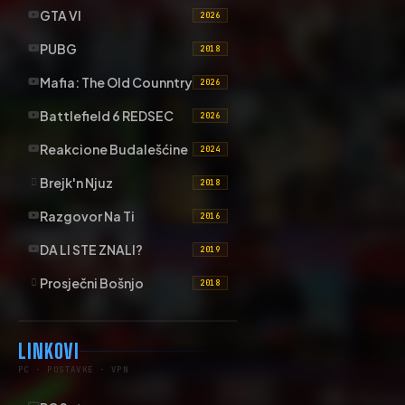
GTA VI
2026
PUBG
2018
Mafia: The Old Counntry
2026
Battlefield 6 REDSEC
2026
Reakcione Budalešćine
2024
Brejk'n Njuz
2018
Razgovor Na Ti
2016
DA LI STE ZNALI?
2019
Prosječni Bošnjo
2018
LINKOVI
PC · POSTAVKE · VPN