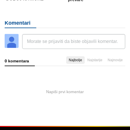
Komentari
Najbolje
Najstarije
Najnovije
0 komentara
Napiši prvi komentar