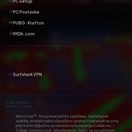
PC Setup
PC Postavke
PUBG · Krafton
IMDb.com
Surfshark VPN
COPYRIGHT
2012 – 2026
Wiissttaa™. Sva prava izričito zadržana. Cjelokupan
sadržaj, intelektualno vlasništvo i prateći materijali na ovoj
platformi isključivo su vlasništvo kompanija Collab Inc. i
Collab Creators Ltd. (Washington, SAD), te su zaštićeni