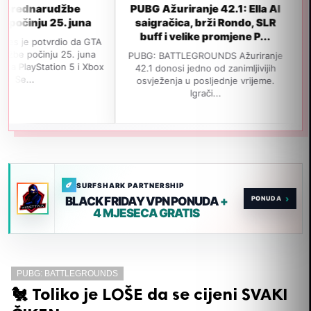
džbe
PUBG Ažuriranje 42.1: Ella AI
GTA 6 neće
5. juna
saigračica, brži Rondo, SLR
izlaska u
buff i velike promjene P...
popul
dio da GTA
 25. juna
PUBG: BATTLEGROUNDS Ažuriranje
Navodno je GT
on 5 i Xbox
42.1 donosi jedno od zanimljivijih
izađe 19. no
osvježenja u posljednje vrijeme.
jedan važan i
Igrači...
SURFSHARK PARTNERSHIP
›
BLACK FRIDAY VPN PONUDA
+
4 MJESECA GRATIS
PUBG: BATTLEGROUNDS
🐔 Toliko je LOŠE da se cijeni SVAKI