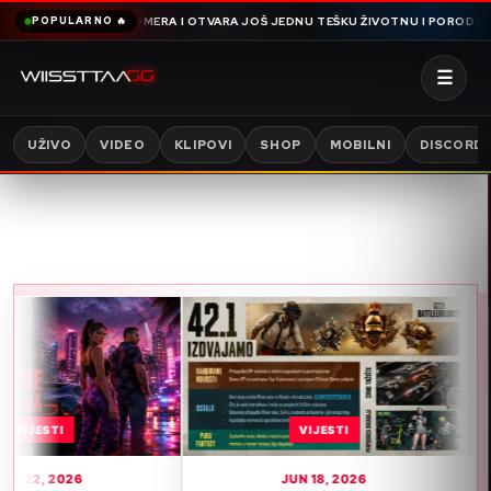
DIJA SNIMA OMERA I OTVARA JOŠ JEDNU TEŠKU ŽIVOTNU I PORODIČNU PRIČU
POPULARNO 🔥
☰
UŽIVO
VIDEO
KLIPOVI
SHOP
MOBILNI
DISCORD
VIJESTI
JUN 18, 2026
J