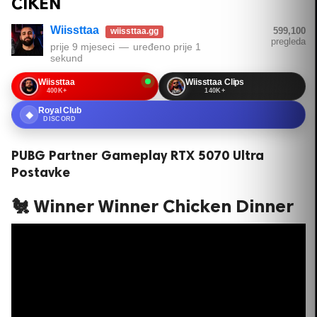
ČIKEN
Wiissttaa
599,100
wiissttaa.gg
pregleda
prije 9 mjeseci
—
uređeno
prije 1
sekund
Wiissttaa
Wiissttaa Clips
400K+
140K+
Royal Club
◆
DISCORD
PUBG Partner Gameplay RTX 5070 Ultra
Postavke
🐔 Winner Winner Chicken Dinner