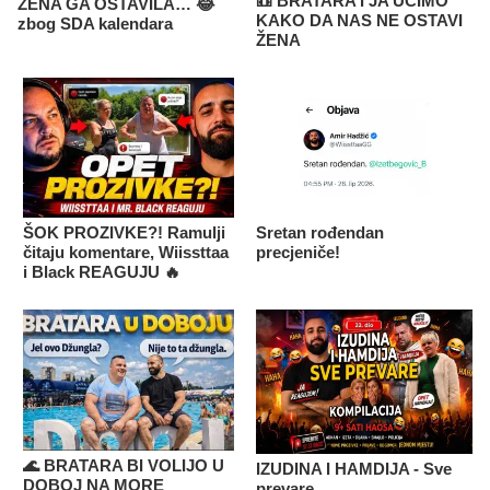
📼 BRATARA I JA UČIMO
ŽENA GA OSTAVILA… 😂
KAKO DA NAS NE OSTAVI
zbog SDA kalendara
ŽENA
ŠOK PROZIVKE?! Ramulji
Sretan rođendan
čitaju komentare, Wiissttaa
precjeniče!
i Black REAGUJU 🔥
🌊 BRATARA BI VOLIJO U
IZUDINA I HAMDIJA - Sve
DOBOJ NA MORE
prevare