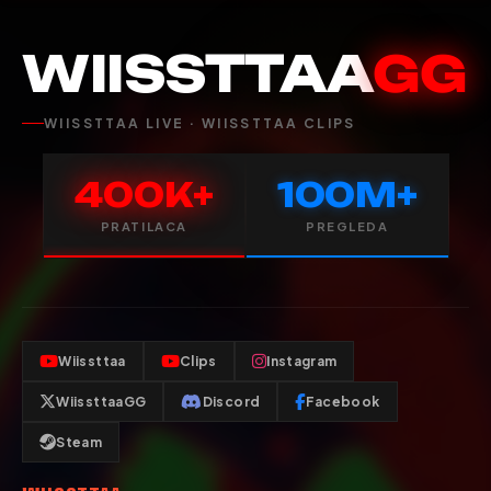
WIISSTTAA
GG
WIISSTTAA LIVE · WIISSTTAA CLIPS
400K+
100M+
PRATILACA
PREGLEDA
Wiissttaa
Clips
Instagram
WiissttaaGG
Discord
Facebook
Steam