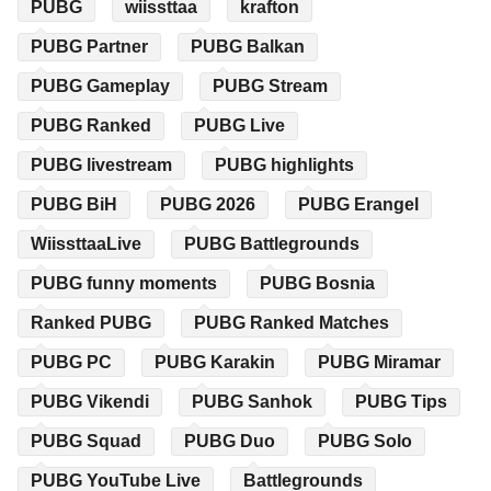
PUBG
wiissttaa
krafton
PUBG Partner
PUBG Balkan
PUBG Gameplay
PUBG Stream
PUBG Ranked
PUBG Live
PUBG livestream
PUBG highlights
PUBG BiH
PUBG 2026
PUBG Erangel
WiissttaaLive
PUBG Battlegrounds
PUBG funny moments
PUBG Bosnia
Ranked PUBG
PUBG Ranked Matches
PUBG PC
PUBG Karakin
PUBG Miramar
PUBG Vikendi
PUBG Sanhok
PUBG Tips
PUBG Squad
PUBG Duo
PUBG Solo
PUBG YouTube Live
Battlegrounds