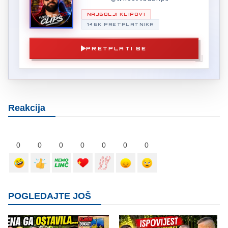
NAJBOLJI KLIPOVI
146K PRETPLATNIKA
PRETPLATI SE
Reakcija
0
0
0
0
0
0
0
POGLEDAJTE JOŠ