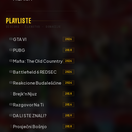
PLAYLISTE
DISCORD · ČLANSTVO · DONACIJE
GTA VI
2026
PUBG
2018
Mafia: The Old Counntry
2026
Battlefield 6 REDSEC
2026
Reakcione Budalešćine
2024
Brejk'n Njuz
2018
Razgovor Na Ti
2016
DA LI STE ZNALI?
2019
Prosječni Bošnjo
2018