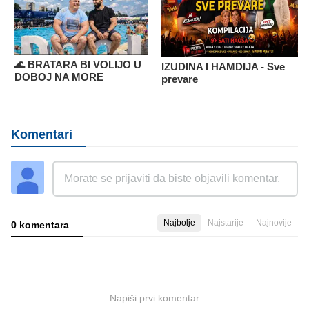
🌊 BRATARA BI VOLIJO U
IZUDINA I HAMDIJA - Sve
DOBOJ NA MORE
prevare
Komentari
Najbolje
Najstarije
Najnovije
0 komentara
Napiši prvi komentar