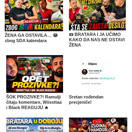
📼 BRATARA I JA UČIMO
ŽENA GA OSTAVILA… 😂
KAKO DA NAS NE OSTAVI
zbog SDA kalendara
ŽENA
ŠOK PROZIVKE?! Ramulji
Sretan rođendan
čitaju komentare, Wiissttaa
precjeniče!
i Black REAGUJU 🔥