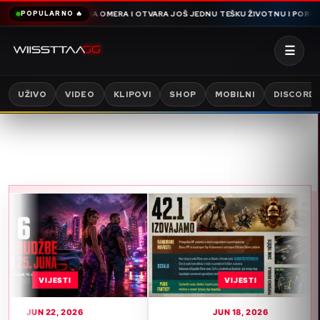
MDIJA SNIMA OMERA I OTVARA JOŠ JEDNU TEŠKU ŽIVOTNU I PORODIČNU PRIČ
POPULARNO 🔥
☰
UŽIVO
VIDEO
KLIPOVI
SHOP
MOBILNI
DISCORD
TI
VIJESTI
 2026
JUN 18, 2026