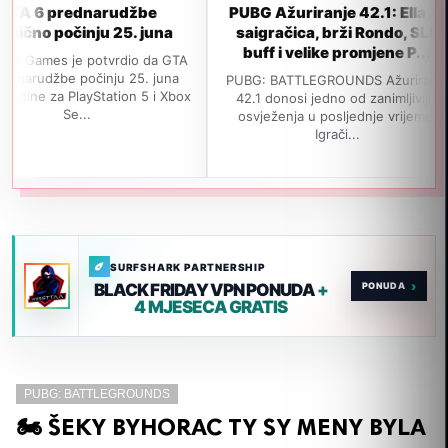
narudžbe
PUBG Ažuriranje 42.1: Ella AI
GTA 6 
ju 25. juna
saigračica, brži Rondo, SLR
izlas
buff i velike promjene P...
p
potvrdio da GTA
činju 25. juna
PUBG: BATTLEGROUNDS Ažuriranje
Navodno 
yStation 5 i Xbox
42.1 donosi jedno od zanimljivijih
izađe 1
.
osvježenja u posljednje vrijeme.
jedan va
Igrači...
SURFSHARK PARTNERSHIP
›
BLACK FRIDAY VPN PONUDA
+
4 MJESECA GRATIS
PUBG: BATTLEGROUNDS
🏍️ ŠEKY BYHORAC TY SY MENY BYLA