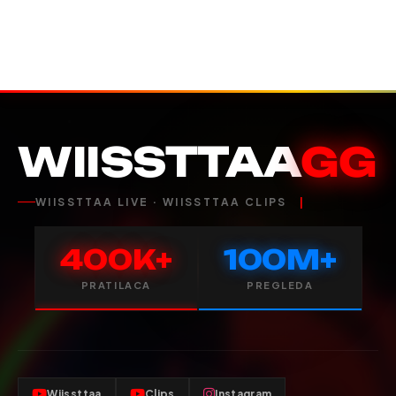
WIISSTTAA
GG
WIISSTTAA LIVE · WIISSTTAA CLIPS
400K+
100M+
PRATILACA
PREGLEDA
Wiissttaa
Clips
Instagram