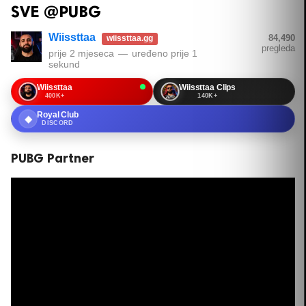
SVE @PUBG
Wiissttaa
84,490
wiissttaa.gg
pregleda
prije 2 mjeseca
—
uređeno
prije 1
sekund
Wiissttaa
Wiissttaa Clips
400K+
140K+
Royal Club
◆
DISCORD
PUBG‬ Partner