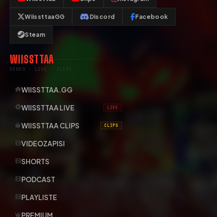
WiissttaaGG
Discord
Facebook
Steam
WIISSTTAA
VIDEO · LIVE · CLIPS
WIISSTTAA.GG
WIISSTTAA LIVE
LIVE
WIISSTTAA CLIPS
CLIPS
VIDEOZAPISI
SHORTS
PODCAST
PLAYLISTE
PREMIUM