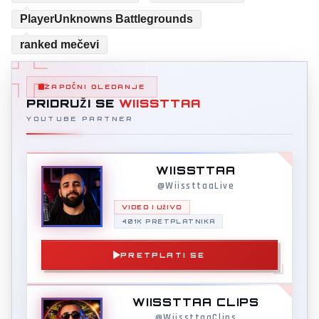
PlayerUnknowns Battlegrounds
ranked mečevi
ZAPOČNI GLEDANJE
PRIDRUŽI SE
WIISSTTAA
YOUTUBE PARTNER
WIISSTTAA
@WiissttaaLive
VIDEO I UŽIVO
401K PRETPLATNIKA
PRETPLATI SE
WIISSTTAA CLIPS
@WiissttaaClips