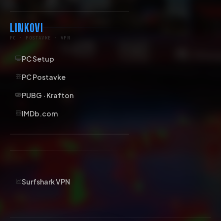
LINKOVI
PC · POSTAVKE · VPN
PC Setup
PC Postavke
PUBG · Krafton
IMDb.com
Surfshark VPN