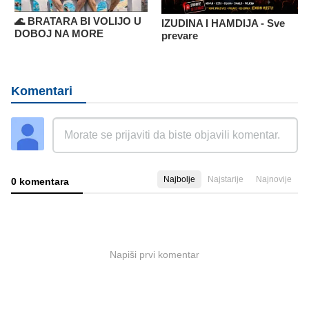
🌊 BRATARA BI VOLIJO U
IZUDINA I HAMDIJA - Sve
DOBOJ NA MORE
prevare
Komentari
Najbolje
Najstarije
Najnovije
0 komentara
Napiši prvi komentar