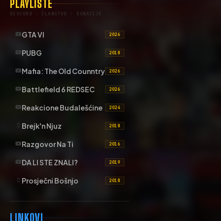
PLAYLISTE
DISCORD · ČLANSTVO · DONACIJE
GTA VI
2026
PUBG
2018
Mafia: The Old Counntry
2026
Battlefield 6 REDSEC
2026
Reakcione Budalešćine
2024
Brejk'n Njuz
2018
Razgovor Na Ti
2016
DA LI STE ZNALI?
2019
Prosječni Bošnjo
2018
LINKOVI