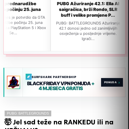
džbe
PUBG Ažuriranje 42.1: Ella AI
GTA 6 neće
5. juna
saigračica, brži Rondo, SLR
izlaska u
buff i velike promjene P...
popul
dio da GTA
 25. juna
PUBG: BATTLEGROUNDS Ažuriranje
Navodno je GT
ion 5 i Xbox
42.1 donosi jedno od zanimljivijih
izađe 19. no
osvježenja u posljednje vrijeme.
jedan važan i
Igrači...
SURFSHARK PARTNERSHIP
›
BLACK FRIDAY VPN PONUDA
+
4 MJESECA GRATIS
PUBG: BATTLEGROUNDS
🤯 Jel sad teže na RANKEDU ili na