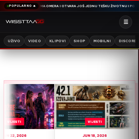
AMDIJA SNIMA OMERA I OTVARA JOŠ JEDNU TEŠKU ŽIVOTNU I PORODIČNU PRI
POPULARNO 🔥
☰
UŽIVO
VIDEO
KLIPOVI
SHOP
MOBILNI
DISCORD
VIJESTI
JUN 18, 2026
J