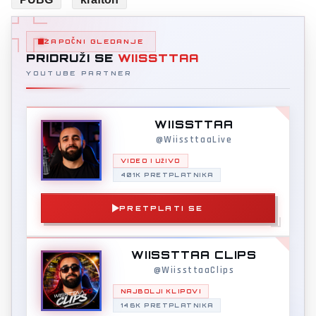
ZAPOČNI GLEDANJE
PRIDRUŽI SE
WIISSTTAA
YOUTUBE PARTNER
WIISSTTAA
@WiissttaaLive
VIDEO I UŽIVO
401K PRETPLATNIKA
PRETPLATI SE
WIISSTTAA CLIPS
@WiissttaaClips
NAJBOLJI KLIPOVI
146K PRETPLATNIKA