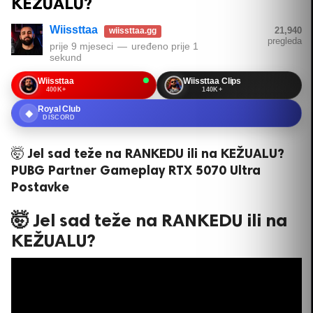
KEŽUALU?
Wiissttaa
21,940
wiissttaa.gg
pregleda
prije 9 mjeseci
—
uređeno
prije 1
sekund
Wiissttaa
Wiissttaa Clips
400K+
140K+
Royal Club
◆
DISCORD
🤯 Jel sad teže na RANKEDU ili na KEŽUALU?
PUBG Partner Gameplay RTX 5070 Ultra
Postavke
🤯 Jel sad teže na RANKEDU ili na
KEŽUALU?