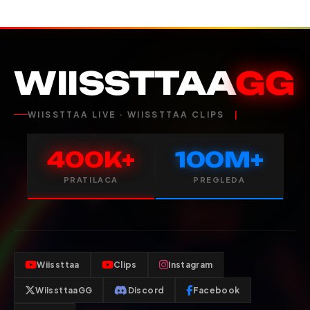
WIISSTTAA
GG
WIISSTTAA LIVE · WIISSTTAA CLIPS
400K+
100M+
PRATILACA
PREGLEDA
Wiissttaa
Clips
Instagram
WiissttaaGG
Discord
Facebook