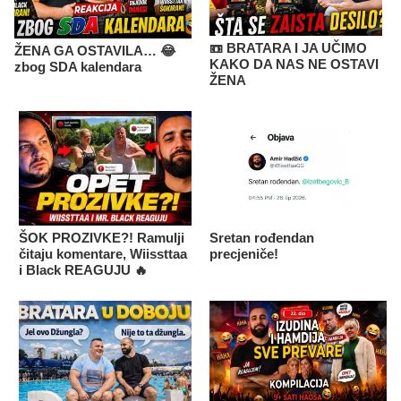
📼 BRATARA I JA UČIMO
ŽENA GA OSTAVILA… 😂
KAKO DA NAS NE OSTAVI
zbog SDA kalendara
ŽENA
ŠOK PROZIVKE?! Ramulji
Sretan rođendan
čitaju komentare, Wiissttaa
precjeniče!
i Black REAGUJU 🔥