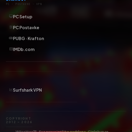
PC · POSTAVKE · VPN
PC Setup
PC Postavke
PUBG · Krafton
IMDb.com
Surfshark VPN
COPYRIGHT
2012 – 2026
Wiissttaa™. Sva prava izričito zadržana. Cjelokupan