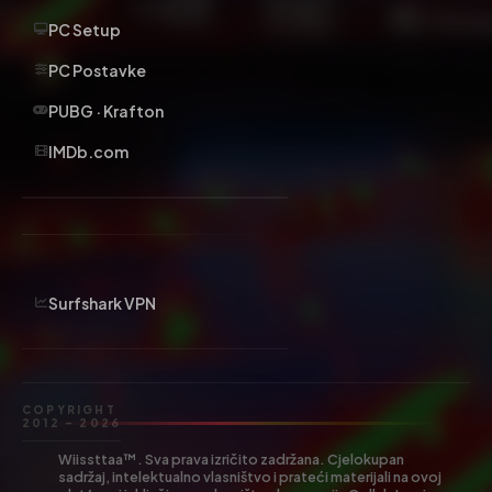
PC Setup
PC Postavke
PUBG · Krafton
IMDb.com
Surfshark VPN
COPYRIGHT
2012 – 2026
Wiissttaa™. Sva prava izričito zadržana. Cjelokupan
sadržaj, intelektualno vlasništvo i prateći materijali na ovoj