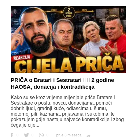
PRIČA o Bratari i Sestratari 😵‍💫 2 godine
HAOSA, donacija i kontradikcija
Kako su se kroz vrijeme mijenjale priče Bratare i
Sestratare o poslu, novcu, donacijama, pomoći
dobrih ljudi, gradnji kuće, odlascima u šumu,
motornoj pili, kaznama, prijavama i sukobima, te
pokazujem gdje nastaju najveće kontradikcije i zbog
čega je cije...
0
0
0
prije 3 mjeseca
