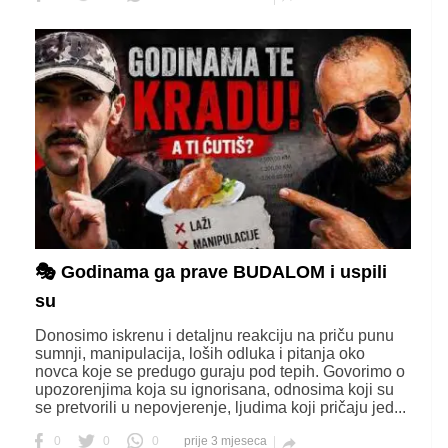
🎭 Godinama ga prave BUDALOM i uspili
su
Donosimo iskrenu i detaljnu reakciju na priču punu
sumnji, manipulacija, loših odluka i pitanja oko
novca koje se predugo guraju pod tepih. Govorimo o
upozorenjima koja su ignorisana, odnosima koji su
se pretvorili u nepovjerenje, ljudima koji pričaju jed...
0
0
0
prije 3 mjeseca
