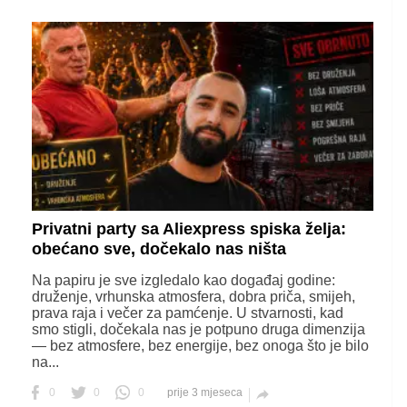
Privatni party sa Aliexpress spiska želja:
obećano sve, dočekalo nas ništa
Na papiru je sve izgledalo kao događaj godine:
druženje, vrhunska atmosfera, dobra priča, smijeh,
prava raja i večer za pamćenje. U stvarnosti, kad
smo stigli, dočekala nas je potpuno druga dimenzija
— bez atmosfere, bez energije, bez onoga što je bilo
na...
0
0
0
prije 3 mjeseca
