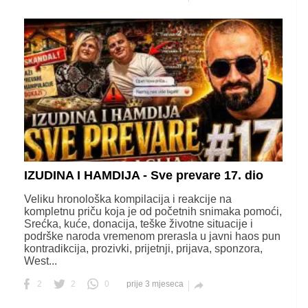
IZUDINA I HAMDIJA - Sve prevare 17. dio
Veliku hronološka kompilacija i reakcije na
kompletnu priču koja je od početnih snimaka pomoći,
Srećka, kuće, donacija, teške životne situacije i
podrške naroda vremenom prerasla u javni haos pun
kontradikcija, prozivki, prijetnji, prijava, sponzora,
West...
2
2
0
prije 3 mjeseca
