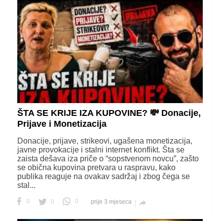
ŠTA SE KRIJE IZA KUPOVINE? 💸 Donacije,
Prijave i Monetizacija
Donacije, prijave, strikeovi, ugašena monetizacija,
javne provokacije i stalni internet konflikt. Šta se
zaista dešava iza priče o “sopstvenom novcu”, zašto
se obična kupovina pretvara u raspravu, kako
publika reaguje na ovakav sadržaj i zbog čega se
stal...
0
0
0
prije 3 mjeseca
