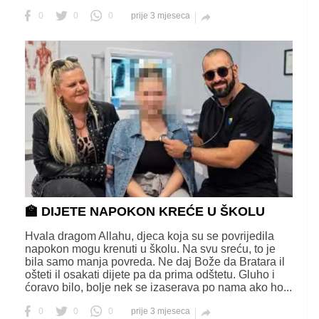
0
0
0
prije 3 mjeseca

🏫 DIJETE NAPOKON KREĆE U ŠKOLU
Hvala dragom Allahu, djeca koja su se povrijedila
napokon mogu krenuti u školu. Na svu sreću, to je
bila samo manja povreda. Ne daj Bože da Bratara il
ošteti il osakati dijete pa da prima odštetu. Gluho i
ćoravo bilo, bolje nek se izaserava po nama ako ho...
0
0
0
prije 3 mjeseca
