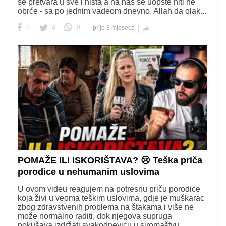
se pretvara u sve i ništa a na nas se uopšte niti ne
obrće - sa po jednim vadeom dnevno. Allah da olak...
0
0
0
prije 3 mjeseca

POMAŽE ILI ISKORIŠTAVA? 😢 Teška priča
porodice u nehumanim uslovima
U ovom videu reagujem na potresnu priču porodice
koja živi u veoma teškim uslovima, gdje je muškarac
zbog zdravstvenih problema na štakama i više ne
može normalno raditi, dok njegova supruga
pokušava izdržati svakodnevicu u siromaštvu.