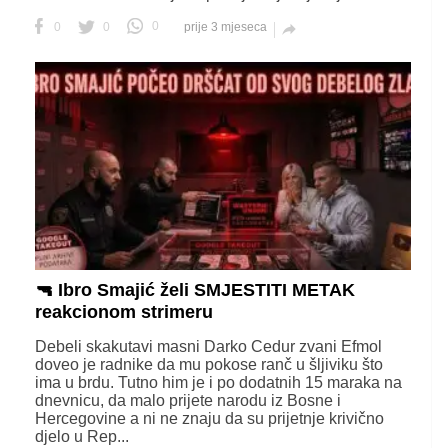
0
0
0
prije 3 mjeseca

🔫 Ibro Smajić želi SMJESTITI METAK
reakcionom strimeru
Debeli skakutavi masni Darko Cedur zvani Efmol
doveo je radnike da mu pokose ranč u šljiviku što
ima u brdu. Tutno him je i po dodatnih 15 maraka na
dnevnicu, da malo prijete narodu iz Bosne i
Hercegovine a ni ne znaju da su prijetnje krivično
djelo u Rep...