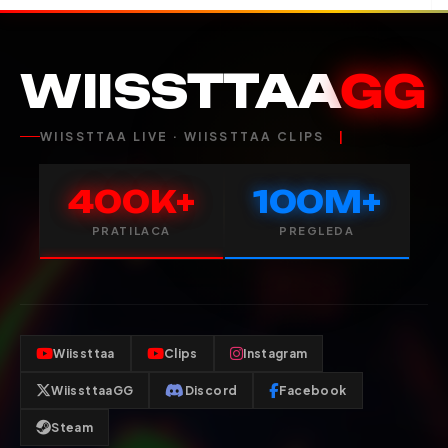
WIISSTTAA
GG
WIISSTTAA LIVE · WIISSTTAA CLIPS
400K+
100M+
PRATILACA
PREGLEDA
Wiissttaa
Clips
Instagram
WiissttaaGG
Discord
Facebook
Steam