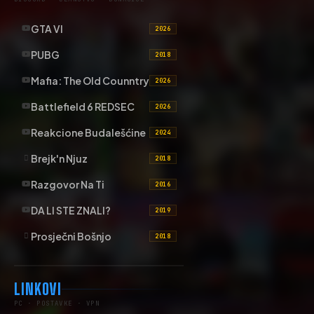
GTA VI
2026
PUBG
2018
Mafia: The Old Counntry
2026
Battlefield 6 REDSEC
2026
Reakcione Budalešćine
2024
Brejk'n Njuz
2018
Razgovor Na Ti
2016
DA LI STE ZNALI?
2019
Prosječni Bošnjo
2018
LINKOVI
PC · POSTAVKE · VPN