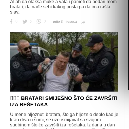
Allah da olakša muke a vala i pameti da podari mom
bratari, da nađe sebi kakog posla pa da ima rašta i
slav...
0
0
0
prije 3 mjeseca

👮🏻‍♂️ BRATARI SMIJEŠNO ŠTO ĆE ZAVRŠITI
IZA REŠETAKA
U mene hljoznuti bratara, što ga hljoznlo deblo kad je
krao drva u šumi, se uzo ismijavat sa svojom
sudbinom što će završiti iza rešetaka. Iz dana u dan