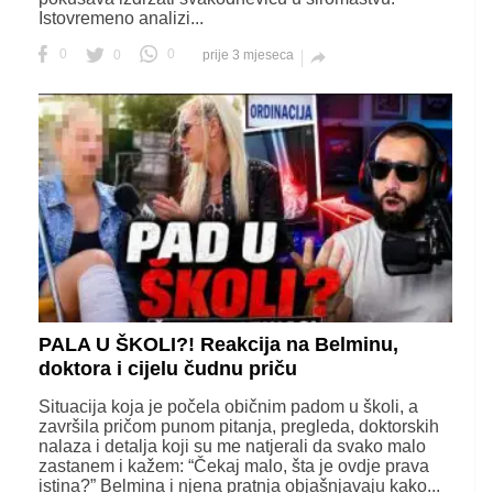
Istovremeno analizi...
0
0
0
prije 3 mjeseca

PALA U ŠKOLI?! Reakcija na Belminu,
doktora i cijelu čudnu priču
Situacija koja je počela običnim padom u školi, a
završila pričom punom pitanja, pregleda, doktorskih
nalaza i detalja koji su me natjerali da svako malo
zastanem i kažem: “Čekaj malo, šta je ovdje prava
istina?” Belmina i njena pratnja objašnjavaju kako...