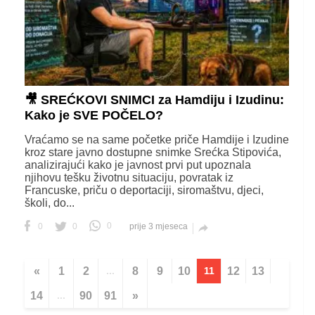
🎥 SREĆKOVI SNIMCI za Hamdiju i Izudinu:
Kako je SVE POČELO?
Vraćamo se na same početke priče Hamdije i Izudine
kroz stare javno dostupne snimke Srećka Stipovića,
analizirajući kako je javnost prvi put upoznala
njihovu tešku životnu situaciju, povratak iz
Francuske, priču o deportaciji, siromaštvu, djeci,
školi, do...
0
0
0
prije 3 mjeseca

«
1
2
...
8
9
10
11
12
13
14
...
90
91
»