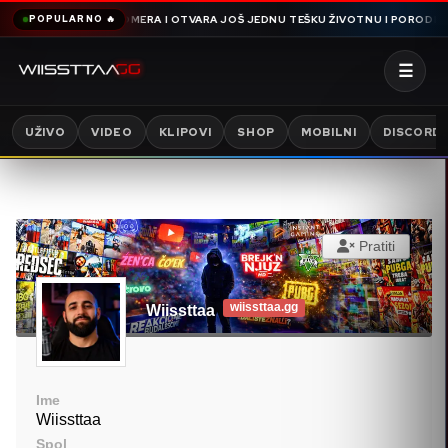
MA OMERA I OTVARA JOŠ JEDNU TEŠKU ŽIVOTNU I PORODIČNU PRIČU PUNU NE
POPULARNO 🔥
☰
UŽIVO
VIDEO
KLIPOVI
SHOP
MOBILNI
DISCORD
Pratiti
wiissttaa.gg
Wiissttaa
Ime
Wiissttaa
Spol