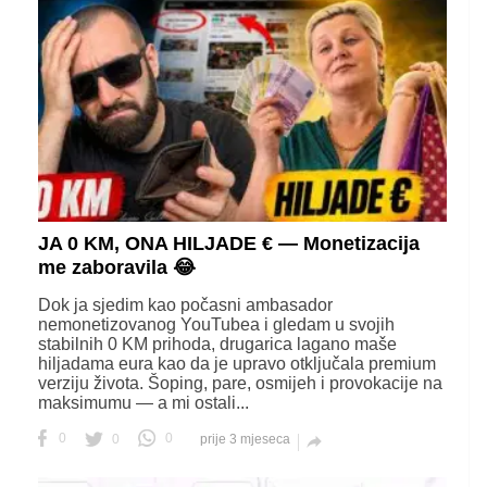
JA 0 KM, ONA HILJADE € — Monetizacija
me zaboravila 😂
Dok ja sjedim kao počasni ambasador
nemonetizovanog YouTubea i gledam u svojih
stabilnih 0 KM prihoda, drugarica lagano maše
hiljadama eura kao da je upravo otključala premium
verziju života. Šoping, pare, osmijeh i provokacije na
maksimumu — a mi ostali...
0
0
0
prije 3 mjeseca
