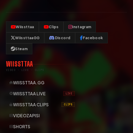
Wiissttaa
Clips
Instagram
WiissttaaGG
Discord
Facebook
Steam
WIISSTTAA
VIDEO · LIVE · CLIPS
WIISSTTAA.GG
WIISSTTAA LIVE
LIVE
WIISSTTAA CLIPS
CLIPS
VIDEOZAPISI
SHORTS