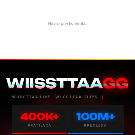
Napiši prvi komentar
WIISSTTAA
GG
WIISSTTAA LIVE · WIISSTTAA CLIPS
400K+
100M+
PRATILACA
PREGLEDA