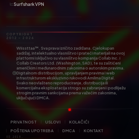
Surfshark VPN
COPYRIGHT
2012 – 2026
Wiissttaa™. Sva prava izričito zadržana. Cjelokupan
sadržaj, intelektualno vlasništvo i prateći materijali na ovoj
platformi isključivo su vlasništvo kompanija Collab Inc. i
Collab Creators Ltd. (Washington, SAD), te su zaštićeni
američkim i međunarodnim zakonima o autorskim pravima.
Digitalnom distribucijom, upravljanjem pravima i web
infrastrukturom ekskluzivno rukovodi Amilma Digital.
Svako neovlašteno reproduciranje, distribucija ili
komercijalna eksploatacija strogo su zabranjeni i podliježu
strogim pravnim sankcijama prema važećim zakonima,
uključujući DMCA.
PRIVATNOST
USLOVI
KOLAČIĆI
POŠTENA UPOTREBA
DMCA
KONTAKT
OD 2018.