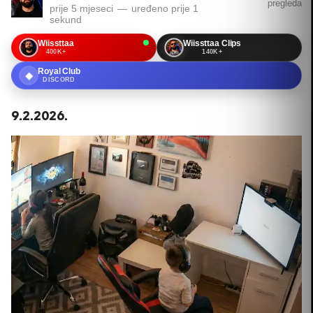
pregleda
prije 5 mjeseci
—
uređeno
prije 1
sekund
Wiissttaa
Wiissttaa Clips
400K+
140K+
Royal Club
◆
DISCORD
9.2.2026.