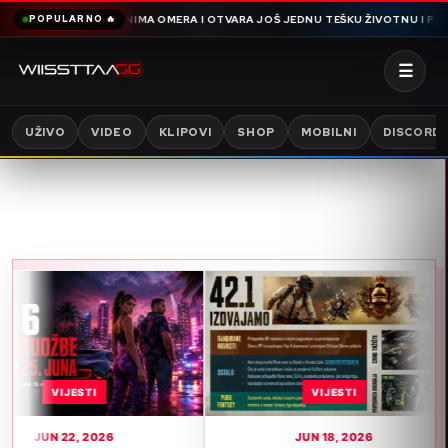
 HAMDIJA SNIMA OMERA I OTVARA JOŠ JEDNU TEŠKU ŽIVOTNU I PORODIČNU P
POPULARNO 🔥
☰
UŽIVO
VIDEO
KLIPOVI
SHOP
MOBILNI
DISCORD
I
VIJESTI
2026
JUN 18, 2026