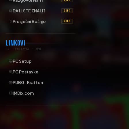
Razgovor Na Ti
2016
DA LI STE ZNALI?
2019
Prosječni Bošnjo
2018
LINKOVI
PC · POSTAVKE · VPN
PC Setup
PC Postavke
PUBG · Krafton
IMDb.com