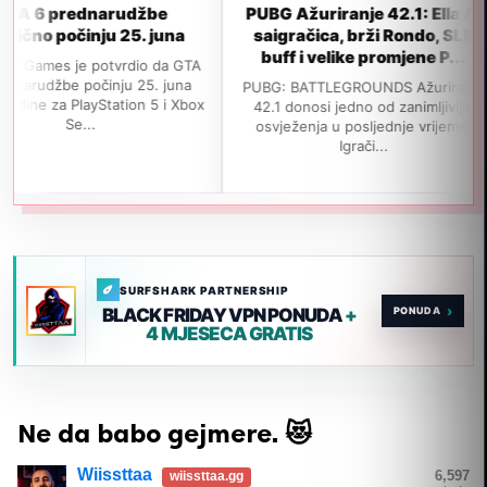
arudžbe
PUBG Ažuriranje 42.1: Ella AI
GTA 6 
ju 25. juna
saigračica, brži Rondo, SLR
izlas
buff i velike promjene P...
po
otvrdio da GTA
inju 25. juna
PUBG: BATTLEGROUNDS Ažuriranje
Navodno j
Station 5 i Xbox
42.1 donosi jedno od zanimljivijih
izađe 19
osvježenja u posljednje vrijeme.
jedan važ
Igrači...
SURFSHARK PARTNERSHIP
›
BLACK FRIDAY VPN PONUDA
+
4 MJESECA GRATIS
Ne da babo gejmere. 😻
Wiissttaa
6,597
wiissttaa.gg