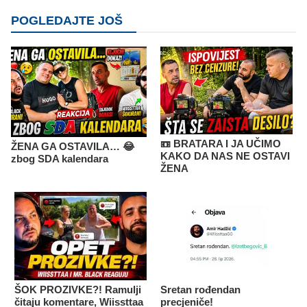
POGLEDAJTE JOŠ
📼 BRATARA I JA UČIMO
ŽENA GA OSTAVILA… 😂
KAKO DA NAS NE OSTAVI
zbog SDA kalendara
ŽENA
ŠOK PROZIVKE?! Ramulji
Sretan rođendan
čitaju komentare, Wiissttaa
precjeniče!