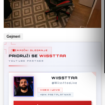
Gejmeri
ZAPOČNI GLEDANJE
PRIDRUŽI SE
WIISSTTAA
YOUTUBE PARTNER
WIISSTTAA
@WiissttaaLive
VIDEO I UŽIVO
401K PRETPLATNIKA