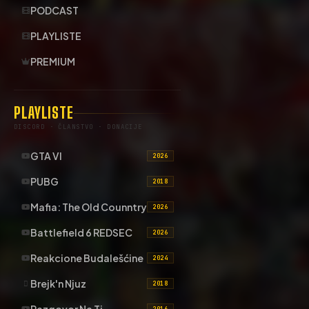
PODCAST
PLAYLISTE
PREMIUM
PLAYLISTE
DISCORD · ČLANSTVO · DONACIJE
GTA VI
2026
PUBG
2018
Mafia: The Old Counntry
2026
Battlefield 6 REDSEC
2026
Reakcione Budalešćine
2024
Brejk'n Njuz
2018