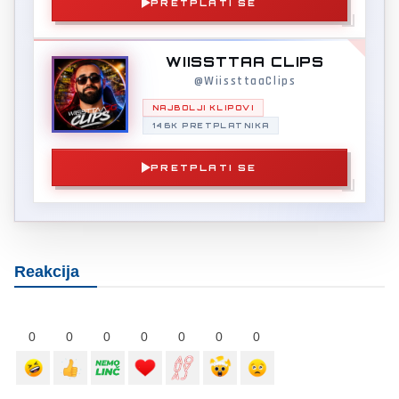
PRETPLATI SE
WIISSTTAA CLIPS
@WiissttaaClips
NAJBOLJI KLIPOVI
146K PRETPLATNIKA
PRETPLATI SE
Reakcija
0
0
0
0
0
0
0