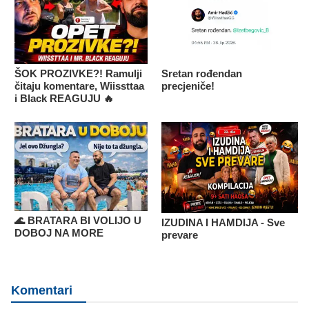
ŠOK PROZIVKE?! Ramulji
Sretan rođendan
čitaju komentare, Wiissttaa
precjeniče!
i Black REAGUJU 🔥
🌊 BRATARA BI VOLIJO U
IZUDINA I HAMDIJA - Sve
DOBOJ NA MORE
prevare
Komentari