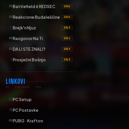
Battlefield 6 REDSEC
2026
Reakcione Budalešćine
2024
Brejk'n Njuz
2018
Razgovor Na Ti
2016
DA LI STE ZNALI?
2019
Prosječni Bošnjo
2018
LINKOVI
PC · POSTAVKE · VPN
PC Setup
PC Postavke
PUBG · Krafton