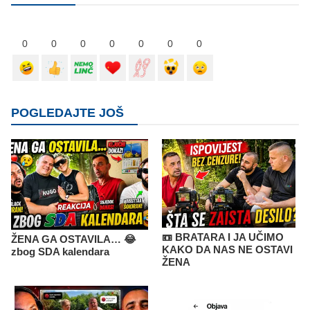
0
0
0
0
0
0
0
POGLEDAJTE JOŠ
📼 BRATARA I JA UČIMO
ŽENA GA OSTAVILA… 😂
KAKO DA NAS NE OSTAVI
zbog SDA kalendara
ŽENA