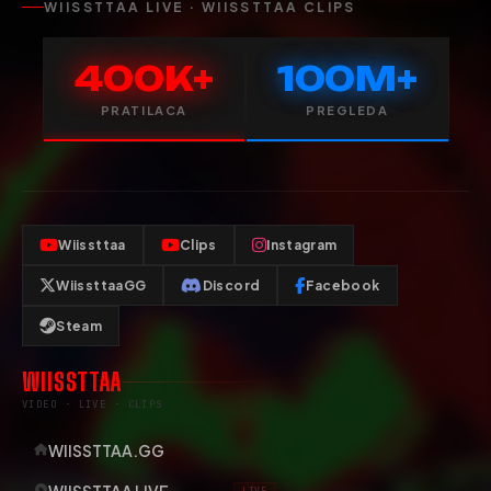
WIISSTTAA LIVE · WIISSTTAA CLIPS
400K+
100M+
PRATILACA
PREGLEDA
Wiissttaa
Clips
Instagram
WiissttaaGG
Discord
Facebook
Steam
WIISSTTAA
VIDEO · LIVE · CLIPS
WIISSTTAA.GG
WIISSTTAA LIVE
LIVE