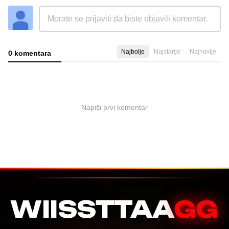
Najbolje
Najstarije
Najnovije
0 komentara
Napiši prvi komentar
WIISSTTAA
GG