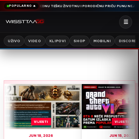
OTVARA JOŠ JEDNU TEŠKU ŽIVOTNU I PORODIČNU PRIČU PUNU NEJASNIH DET
POPULARNO 🔥
☰
UŽIVO
VIDEO
KLIPOVI
SHOP
MOBILNI
DISCORD
VIJESTI
VIJESTI
JUN 18, 2026
JUN 15, 2026