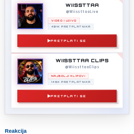
WIISSTTAA
@WiissttaaLive
VIDEO I UŽIVO
401K PRETPLATNIKA
PRETPLATI SE
WIISSTTAA CLIPS
@WiissttaaClips
NAJBOLJI KLIPOVI
146K PRETPLATNIKA
PRETPLATI SE
Reakcija