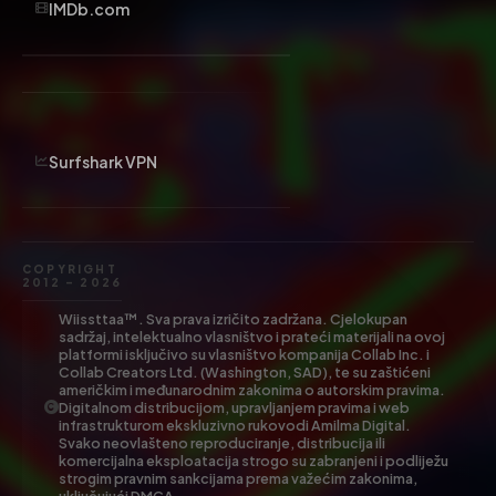
IMDb.com
Surfshark VPN
COPYRIGHT
2012 – 2026
Wiissttaa™. Sva prava izričito zadržana. Cjelokupan
sadržaj, intelektualno vlasništvo i prateći materijali na ovoj
platformi isključivo su vlasništvo kompanija Collab Inc. i
Collab Creators Ltd. (Washington, SAD), te su zaštićeni
američkim i međunarodnim zakonima o autorskim pravima.
Digitalnom distribucijom, upravljanjem pravima i web
infrastrukturom ekskluzivno rukovodi Amilma Digital.
Svako neovlašteno reproduciranje, distribucija ili
komercijalna eksploatacija strogo su zabranjeni i podliježu
strogim pravnim sankcijama prema važećim zakonima,
uključujući DMCA.