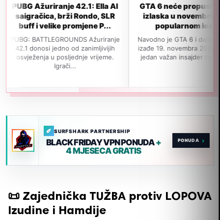
žuriranje 42.1: Ella AI
GTA 6 neće propustiti datum
ačica, brži Rondo, SLR
izlaska u novembru, prema
 i velike promjene P...
popularnom leakeru
BATTLEGROUNDS Ažuriranje
Navodno je GTA 6 i dalje na putu da
onosi jedno od zanimljivijih
izađe 19. novembra 2026. godine, a
ženja u posljednje vrijeme.
jedan važan insajder tvrdi da je j...
Igrači...
SURFSHARK PARTNERSHIP
›
BLACK FRIDAY VPN PONUDA
+
4 MJESECA GRATIS
📜 Zajednička TUŽBA protiv LOPOVA
Izudine i Hamdije