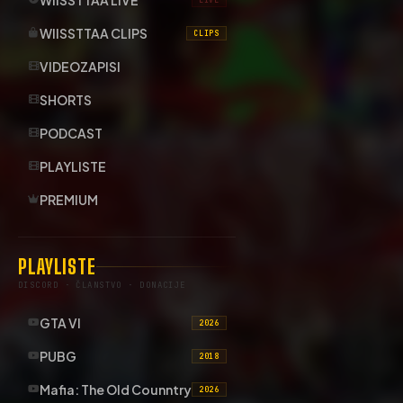
WIISSTTAA CLIPS
CLIPS
VIDEOZAPISI
SHORTS
PODCAST
PLAYLISTE
PREMIUM
PLAYLISTE
DISCORD · ČLANSTVO · DONACIJE
GTA VI
2026
PUBG
2018
Mafia: The Old Counntry
2026