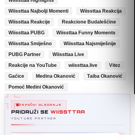
Wiissttaa Highlights
Wiissttaa Najbolji Momenti
Wiissttaa Reakcija
Wiissttaa Reakcije
Reakcione Budalešćine
Wiissttaa PUBG
Wiissttaa Funny Moments
Wiissttaa Smiješno
Wiissttaa Najsmiješnije
PUBG Partner
Wiissttaa Live
Reakcije na YouTube
wiissttaa.live
Vitez
Gaćice
Medina Okanović
Taiba Okanović
Pomoć Medini Okanović
ZAPOČNI GLEDANJE
PRIDRUŽI SE
WIISSTTAA
YOUTUBE PARTNER