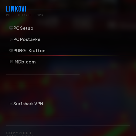
LINKOVI
PC · POSTAVKE · VPN
PC Setup
PC Postavke
PUBG · Krafton
IMDb.com
Surfshark VPN
COPYRIGHT