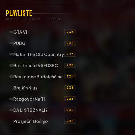
PLAYLISTE
DISCORD · ČLANSTVO · DONACIJE
GTA VI
2026
PUBG
2018
Mafia: The Old Counntry
2026
Battlefield 6 REDSEC
2026
Reakcione Budalešćine
2024
Brejk'n Njuz
2018
Razgovor Na Ti
2016
DA LI STE ZNALI?
2019
Prosječni Bošnjo
2018