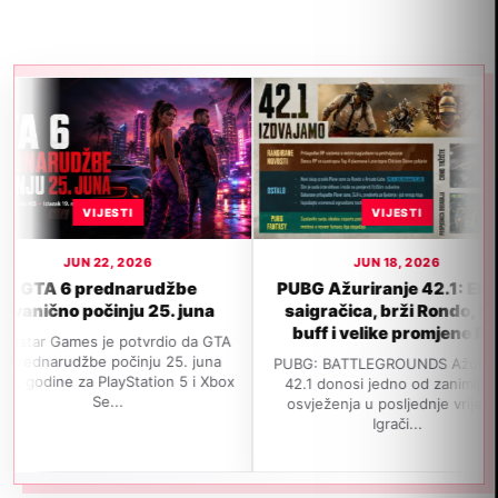
VIJESTI
VIJESTI
JUN 22, 2026
JUN 18, 2026
6 prednarudžbe
PUBG Ažuriranje 42.1: Ella AI
no počinju 25. juna
saigračica, brži Rondo, SLR
buff i velike promjene P...
Games je potvrdio da GTA
rudžbe počinju 25. juna
PUBG: BATTLEGROUNDS Ažuriranje
e za PlayStation 5 i Xbox
42.1 donosi jedno od zanimljivijih
Se...
osvježenja u posljednje vrijeme.
Igrači...