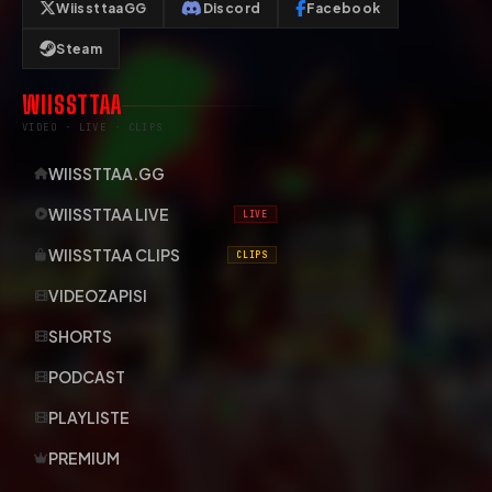
WiissttaaGG
Discord
Facebook
Steam
WIISSTTAA
VIDEO · LIVE · CLIPS
WIISSTTAA.GG
WIISSTTAA LIVE
LIVE
WIISSTTAA CLIPS
CLIPS
VIDEOZAPISI
SHORTS
PODCAST
PLAYLISTE
PREMIUM