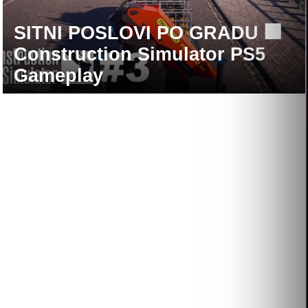
GOTOVA PRVA POSLOVNA
SITNI POSLOVI PO GRADU 🏢
ZGRADA 🚧 Construction
Construction Simulator PS5
Simulator PS5 Gameplay
Gameplay