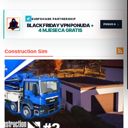
SURFSHARK PARTNERSHIP
›
BLACK FRIDAY VPN PONUDA
+
4 MJESECA GRATIS

Construction Sim