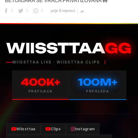
BETONJARA SE VRAĆA PRIVATIZOVANA 🚧
2
3
0
prije 9 mjeseci

WIISSTTAA
GG
WIISSTTAA LIVE · WIISSTTAA CLIPS
400K+
100M+
PRATILACA
PREGLEDA
Wiissttaa
Clips
Instagram