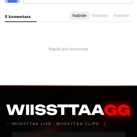
Najbolje
Najstarije
Najnovije
0 komentara
Napiši prvi komentar
WIISSTTAA
GG
WIISSTTAA LIVE · WIISSTTAA CLIPS