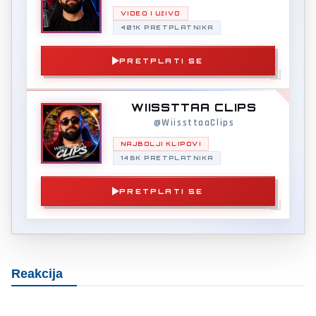
VIDEO I UŽIVO
401K PRETPLATNIKA
PRETPLATI SE
WIISSTTAA CLIPS
@WiissttaaClips
NAJBOLJI KLIPOVI
146K PRETPLATNIKA
PRETPLATI SE
Reakcija