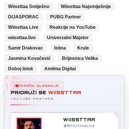
Wiissttaa Smiješno
Wiissttaa Najsmiješnije
DIJASPORAC
PUBG Partner
Wiissttaa Live
Reakcije na YouTube
wiissttaa.live
Univerzalni Majstor
Samir Drakovac
Istina
Krule
Jasmina Kovačević
Brijesnica Velika
Doboj Istok
Amilma Digital
ZAPOČNI GLEDANJE
PRIDRUŽI SE
WIISSTTAA
YOUTUBE PARTNER
WIISSTTAA
@WiissttaaLive