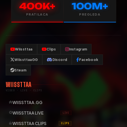
400K+
100M+
PRATILACA
PREGLEDA
Wiissttaa
Clips
Instagram
WiissttaaGG
Discord
Facebook
Steam
WIISSTTAA
VIDEO · LIVE · CLIPS
WIISSTTAA.GG
WIISSTTAA LIVE
LIVE
WIISSTTAA CLIPS
CLIPS