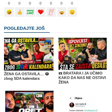
0
0
0
0
0
0
0
POGLEDAJTE JOŠ
📼 BRATARA I JA UČIMO
ŽENA GA OSTAVILA… 😂
KAKO DA NAS NE OSTAVI
zbog SDA kalendara
ŽENA