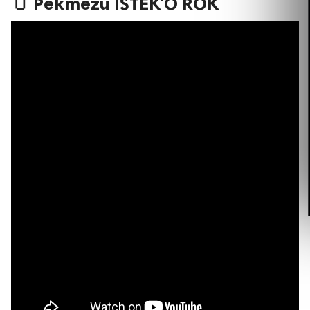
🫙 Pekmezu ISTEK'O ROK