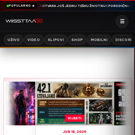
SNIMA OMERA I OTVARA JOŠ JEDNU TEŠKU ŽIVOTNU I PORODIČNU PRIČU PUN
POPULARNO 🔥
☰
UŽIVO
VIDEO
KLIPOVI
SHOP
MOBILNI
DISCORD
VIJESTI
VIJES
JUN 18, 2026
JUN 15, 