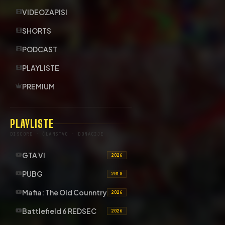
VIDEOZAPISI
SHORTS
PODCAST
PLAYLISTE
PREMIUM
PLAYLISTE
DISCORD · ČLANSTVO · DONACIJE
GTA VI
2026
PUBG
2018
Mafia: The Old Counntry
2026
Battlefield 6 REDSEC
2026