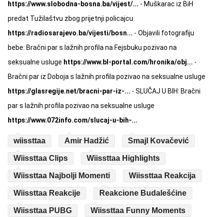
https://www.slobodna-bosna.ba/vijest/...
- Muškarac iz BiH
predat Tužilaštvu zbog prijetnji policajcu
https://radiosarajevo.ba/vijesti/bosn...
- Objavili fotografiju
bebe: Bračni par s lažnih profila na Fejsbuku pozivao na
seksualne usluge
https://www.bl-portal.com/hronika/obj...
-
Bračni par iz Doboja s lažnih profila pozivao na seksualne usluge
https://glasregije.net/bracni-par-iz-...
- SLUČAJ U BIH: Bračni
par s lažnih profila pozivao na seksualne usluge
https://www.072info.com/slucaj-u-bih-...
wiissttaa
Amir Hadžić
Smajl Kovačević
Wiissttaa Clips
Wiissttaa Highlights
Wiissttaa Najbolji Momenti
Wiissttaa Reakcija
Wiissttaa Reakcije
Reakcione Budalešćine
Wiissttaa PUBG
Wiissttaa Funny Moments