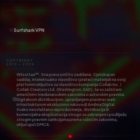
Surfshark VPN
COPYRIGHT
2012 – 2026
Wiissttaa™. Sva prava izričito zadržana. Cjelokupan
sadržaj, intelektualno vlasništvo i prateći materijali na ovoj
platformi isključivo su vlasništvo kompanija Collab Inc. i
Collab Creators Ltd. (Washington, SAD), te su zaštićeni
američkim i međunarodnim zakonima o autorskim pravima.
Digitalnom distribucijom, upravljanjem pravima i web
infrastrukturom ekskluzivno rukovodi Amilma Digital.
Svako neovlašteno reproduciranje, distribucija ili
komercijalna eksploatacija strogo su zabranjeni i podliježu
strogim pravnim sankcijama prema važećim zakonima,
uključujući DMCA.