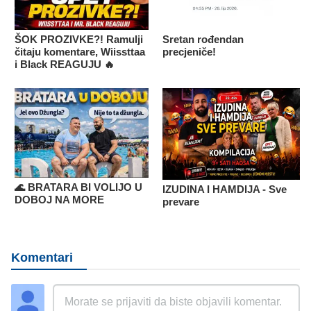
ŠOK PROZIVKE?! Ramulji
Sretan rođendan
čitaju komentare, Wiissttaa
precjeniče!
i Black REAGUJU 🔥
🌊 BRATARA BI VOLIJO U
IZUDINA I HAMDIJA - Sve
DOBOJ NA MORE
prevare
Komentari