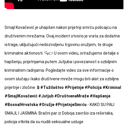
Smajl Kovačević je uhapšen nakon prijetnji smrću policajcu na
društvenim mrežama. Ovaj incident otvorio je vrata za dodatne
istrage, uključujući nedozvoljenu trgovinu oružjem, te druge
kriminalne aktivnosti. 🔍👉 U ovom videu, istražujemo detalje o
hapšenju, prijetnjama putem Jutjuba i povezanost s ozbiljnim
kriminalnim radnjama. Pogledajte video za sve informacije o
ovom slučaju i kako društvene mreže mogu biti alat za ozbiljne
prijetnje i zločine. 🔒
#Tužilaštvo
#Prijetnje
#Policija
#Kriminal
#SmajlKovačević
#Jutjub
#DruštveneMreže
#Hapšenje
#BosnaIHrvatska
#Oružje
#PrijetnjeSmrću
- KAKO SU PALI
SMAJL I JASMINA: Bračni par iz Doboja završio iza rešetaka,
policija otkrila da su nudili seksualne usluge