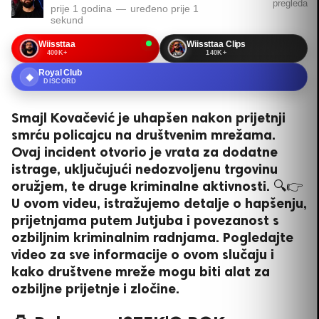
pregleda
prije 1 godina
—
uređeno
prije 1
sekund
Wiissttaa
Wiissttaa Clips
400K+
140K+
Royal Club
◆
DISCORD
Smajl Kovačević je uhapšen nakon prijetnji
smrću policajcu na društvenim mrežama.
Ovaj incident otvorio je vrata za dodatne
istrage, uključujući nedozvoljenu trgovinu
oružjem, te druge kriminalne aktivnosti. 🔍👉
U ovom videu, istražujemo detalje o hapšenju,
prijetnjama putem Jutjuba i povezanost s
ozbiljnim kriminalnim radnjama. Pogledajte
video za sve informacije o ovom slučaju i
kako društvene mreže mogu biti alat za
ozbiljne prijetnje i zločine.