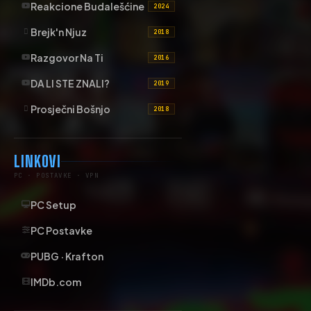
Reakcione Budalešćine
2024
Brejk'n Njuz
2018
Razgovor Na Ti
2016
DA LI STE ZNALI?
2019
Prosječni Bošnjo
2018
LINKOVI
PC · POSTAVKE · VPN
PC Setup
PC Postavke
PUBG · Krafton
IMDb.com