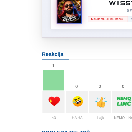
WIISS
@W
NAJBOLJI KLIPOVI
Reakcija
1
0
0
0
<3
HA HA
Lajk
NEMO LIN