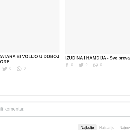
RATARA BI VOLIJO U DOBOJ
IZUDINA I HAMDIJA - Sve preva
MORE
0
0
0
0
0
Najbolje
Najstarije
Najnov