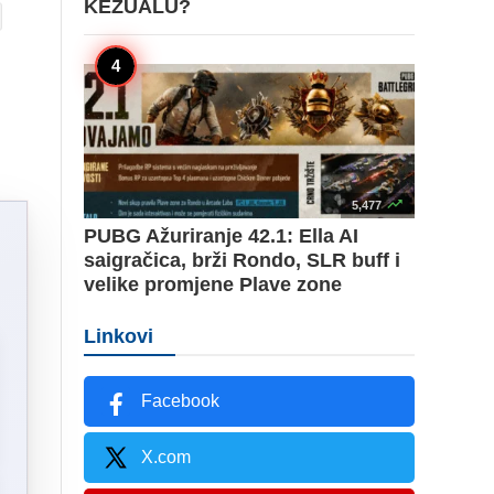
KEŽUALU?

5,477
PUBG Ažuriranje 42.1: Ella AI
saigračica, brži Rondo, SLR buff i
velike promjene Plave zone
Linkovi
Facebook
X.com