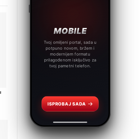
MOBILE
Tvoj omiljeni portal, sada u
potpuno novom, bržem i
modernijem formatu
prilagođenom isključivo za
tvoj pametni telefon.
u
ISPROBAJ SADA