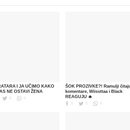
RATARA I JA UČIMO KAKO
ŠOK PROZIVKE?! Ramulji čitaj
AS NE OSTAVI ŽENA
komentare, Wiissttaa i Black
REAGUJU 🔥
0
0
0
0
0