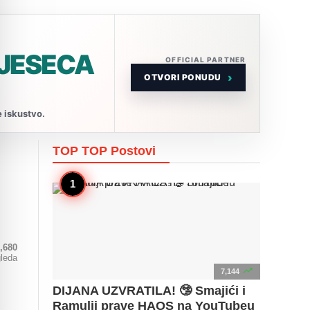
MJESECA
OFFICIAL PARTNER
›
OTVORI PONUDU
e iskustvo.
TOP TOP
Postovi
,680
gleda

7,144
DIJANA UZVRATILA! 🤥 Smajići i
Ramulji prave HAOS na YouTubeu