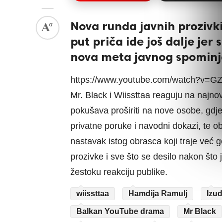
Nova runda javnih prozivki,
put priča ide još dalje jer s
nova meta javnog spominja
https://www.youtube.com/watch?v=
Mr. Black i Wiissttaa reaguju na najnovi
pokušava proširiti na nove osobe, gdje 
privatne poruke i navodni dokazi, te o
nastavak istog obrasca koji traje već 
prozivke i sve što se desilo nakon što 
žestoku reakciju publike.
wiissttaa
Hamdija Ramulj
Izu
Balkan YouTube drama
Mr Black