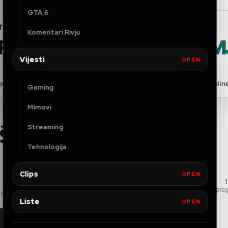
GTA 6
TNERSHIP
Komentari Rivju
FRIDAY VPN PONUDA
+ 4 
GRATIS
Vijesti
OPEN
onuda za Wiissttaa zajednicu — privatnije, sigurnije i stabilnije onlin
Gaming
Mimovi
Streaming
ŠLA GRANICU? ⚜️ Izetu
Tehnologija
Clips
OPEN
1
pre
nd
Liste
OPEN
Royal Club
◆
DISCORD