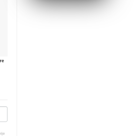
re
ije