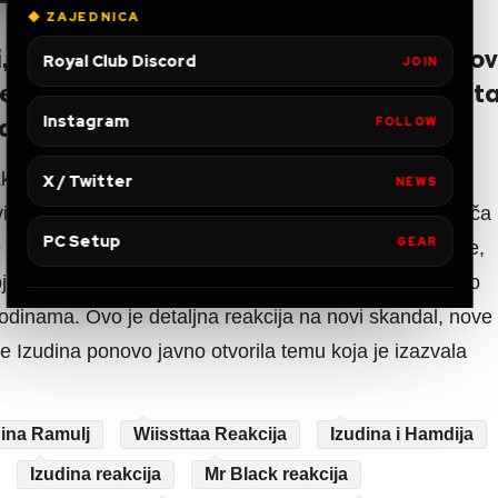
◆ ZAJEDNICA
 optužbi, poruka i ličnih napada, ali ov
Royal Club Discord
JOIN
e u cijeli slučaj uvlači i Izeta, koja post
nja i kontroverze.
Instagram
FOLLOW
GZkmxcSKB2c
X / Twitter
NEWS
ji sadržaj, analiziraju šta je tačno rečeno, kako se priča
PC Setup
GEAR
se pojavljuju sporne tvrdnje, prijetnje, porodične teme,
bjašnjavaju zašto ovaj video nije izolovan incident nego
godinama. Ovo je detaljna reakcija na novi skandal, nove
je Izudina ponovo javno otvorila temu koja je izazvala
dina Ramulj
Wiissttaa Reakcija
Izudina i Hamdija
Izudina reakcija
Mr Black reakcija