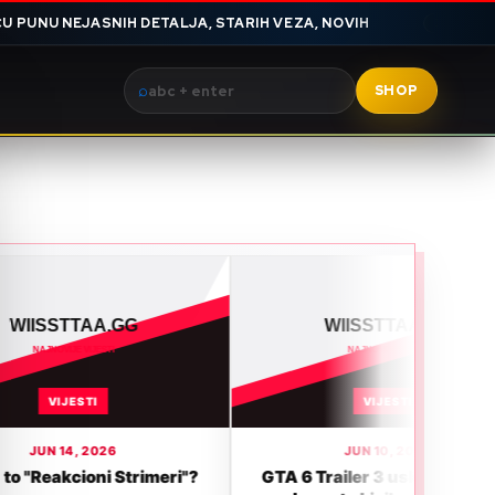
H DETALJA, STARIH VEZA, NOVIH
U MENE BRATARA DAN
X
⌕
SHOP
VIJESTI
JUN 10, 2026
Strimeri"?
GTA 6 Trailer 3 uskoro? Fanovi
DIJAS