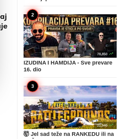
aj
aje

78,850
IZUDINA I HAMDIJA - Sve prevare
16. dio

21,940
🤯 Jel sad teže na RANKEDU ili na