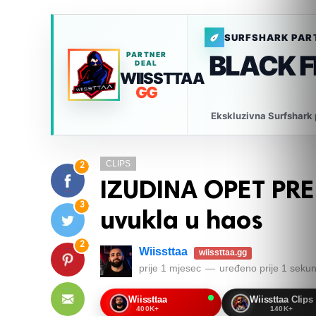
SURFSHARK PAR
BLACK 
PARTNER
DEAL
WIISSTTAA
GG
Ekskluzivna Surfshark p
CLIPS
2
IZUDINA OPET PRE
3
uvukla u haos
2
Wiissttaa
wiissttaa.gg
prije 1 mjesec
—
uređeno
prije 1 seku
Wiissttaa
Wiissttaa Clips
400K+
140K+