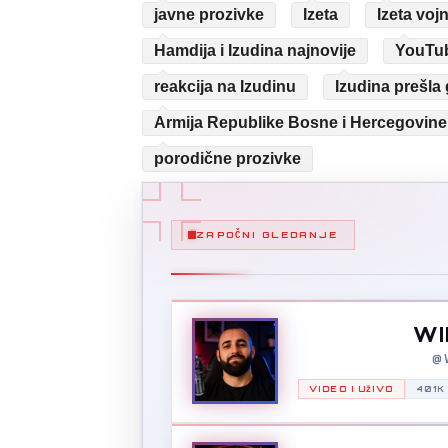
javne prozivke
Izeta
Izeta voj
Hamdija i Izudina najnovije
YouTub
reakcija na Izudinu
Izudina prešla
Armija Republike Bosne i Hercegovine
porodične prozivke
ZAPOČNI GLEDANJE
WI
@W
VIDEO I UŽIVO
401K