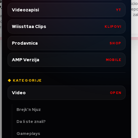
izlaska u novembru, prema
Reakcioni strimeri postali
popularnom leakeru
najprepoznatljivijih fenom
Videozapisi
YT
zabave, ali i česta te
Navodno je GTA 6 i dalje na putu da
izađe 19. novembra 2026. godine, a
Wiissttaa Clips
jedan važan insajder tvrdi da je j...
KLIPOVI
Prodavnica
SHOP
AMP Verzija
MOBILE
◆ KATEGORIJE
Video
OPEN
Brejk'n Njuz
Da li ste znali?
Gameplays