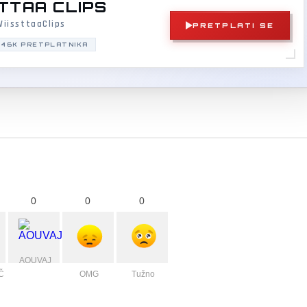
TTAA CLIPS
iissttaaClips
PRETPLATI SE
146K PRETPLATNIKA
0
0
0
AOUVAJ
Č
OMG
Tužno