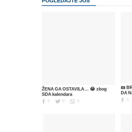
POGLEDAJTE JOŠ
📼 B
ŽENA GA OSTAVILA… 😂 zbog
DA N
SDA kalendara
0
0
0
0