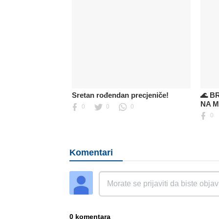
Sretan rođendan precjeniče!
🌊 B
NA 
0
0
0
0
Komentari
0 komentara