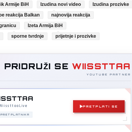
nik Armije BiH
Izudina novi video
Izudina prozivke
e reakcija Balkan
najnovija reakcija
 granicu
Izeta Armija BiH
sporne tvrdnje
prijetnje i prozivke
PRIDRUŽI SE
WIISSTTAA
YOUTUBE PARTNER
ISSTTAA
iissttaaLive
PRETPLATI SE
 PRETPLATNIKA