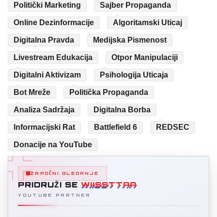
Politički Marketing
Sajber Propaganda
Online Dezinformacije
Algoritamski Uticaj
Digitalna Pravda
Medijska Pismenost
Livestream Edukacija
Otpor Manipulaciji
Digitalni Aktivizam
Psihologija Uticaja
Bot Mreže
Politička Propaganda
Analiza Sadržaja
Digitalna Borba
Informacijski Rat
Battlefield 6
REDSEC
Donacije na YouTube
ZAPOČNI GLEDANJE
PRIDRUŽI SE
WIISSTTAA
YOUTUBE PARTNER