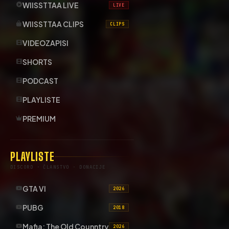
WIISSTTAA LIVE
LIVE
WIISSTTAA CLIPS
CLIPS
VIDEOZAPISI
SHORTS
PODCAST
PLAYLISTE
PREMIUM
PLAYLISTE
DISCORD · ČLANSTVO · DONACIJE
GTA VI
2026
PUBG
2018
Mafia: The Old Counntry
2026