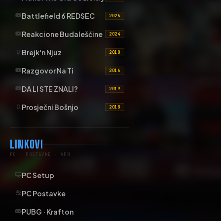
Battlefield 6 REDSEC
2026
Reakcione Budalešćine
2024
Brejk'n Njuz
2018
Razgovor Na Ti
2016
DA LI STE ZNALI?
2019
Prosječni Bošnjo
2018
LINKOVI
PC · POSTAVKE · VPN
PC Setup
PC Postavke
PUBG · Krafton