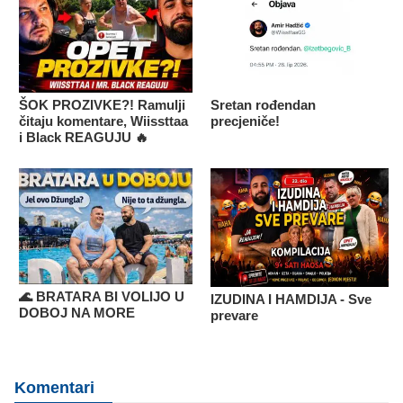
ŠOK PROZIVKE?! Ramulji
Sretan rođendan
čitaju komentare, Wiissttaa
precjeniče!
i Black REAGUJU 🔥
🌊 BRATARA BI VOLIJO U
IZUDINA I HAMDIJA - Sve
DOBOJ NA MORE
prevare
Komentari