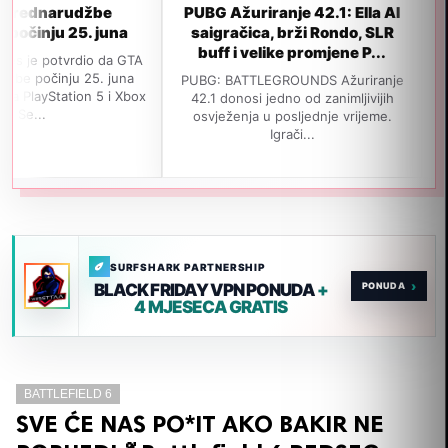
rudžbe
PUBG Ažuriranje 42.1: Ella AI
GTA 6 ne
 25. juna
saigračica, brži Rondo, SLR
izlaska
buff i velike promjene P...
popu
vrdio da GTA
ju 25. juna
PUBG: BATTLEGROUNDS Ažuriranje
Navodno je 
ation 5 i Xbox
42.1 donosi jedno od zanimljivijih
izađe 19. 
osvježenja u posljednje vrijeme.
jedan važan
Igrači...
SURFSHARK PARTNERSHIP
›
BLACK FRIDAY VPN PONUDA
+
4 MJESECA GRATIS
BATTLEFIELD 6
SVE ĆE NAS PO*IT AKO BAKIR NE