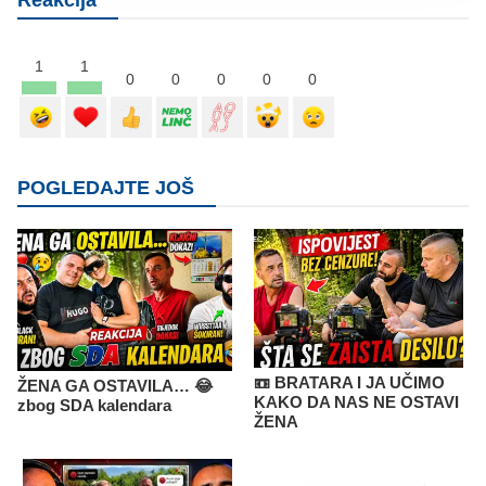
1
1
0
0
0
0
0
POGLEDAJTE JOŠ
📼 BRATARA I JA UČIMO
ŽENA GA OSTAVILA… 😂
KAKO DA NAS NE OSTAVI
zbog SDA kalendara
ŽENA