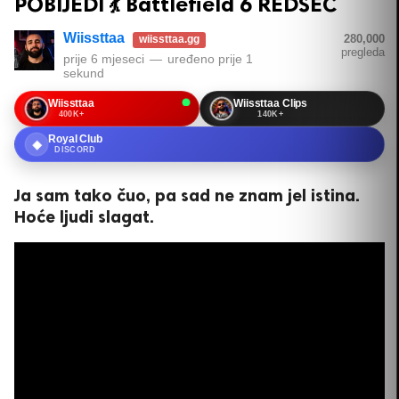
POBIJEDI 💃 Battlefield 6 REDSEC
Wiissttaa
280,000
wiissttaa.gg
pregleda
prije 6 mjeseci
—
uređeno
prije 1
sekund
Wiissttaa
Wiissttaa Clips
400K+
140K+
Royal Club
◆
DISCORD
Ja sam tako čuo, pa sad ne znam jel istina.
Hoće ljudi slagat.