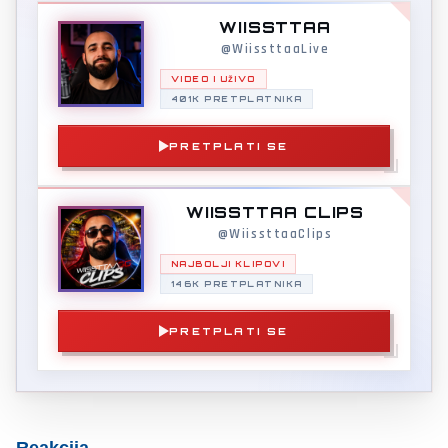
WIISSTTAA
@WiissttaaLive
VIDEO I UŽIVO
401K PRETPLATNIKA
PRETPLATI SE
WIISSTTAA CLIPS
@WiissttaaClips
NAJBOLJI KLIPOVI
146K PRETPLATNIKA
PRETPLATI SE
Reakcija