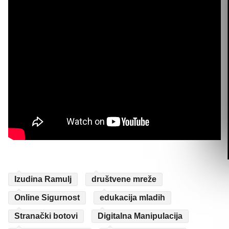
Izudina Ramulj
društvene mreže
Online Sigurnost
edukacija mladih
Stranački botovi
Digitalna Manipulacija