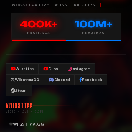
WIISSTTAA LIVE · WIISSTTAA CLIPS
400K+
100M+
PRATILACA
PREGLEDA
Wiissttaa
Clips
Instagram
WiissttaaGG
Discord
Facebook
Steam
WIISSTTAA
VIDEO · LIVE · CLIPS
WIISSTTAA.GG