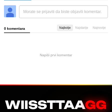
Najbolje
Najstarije
Najnovije
0 komentara
Napiši prvi komentar
WIISSTTAA
GG