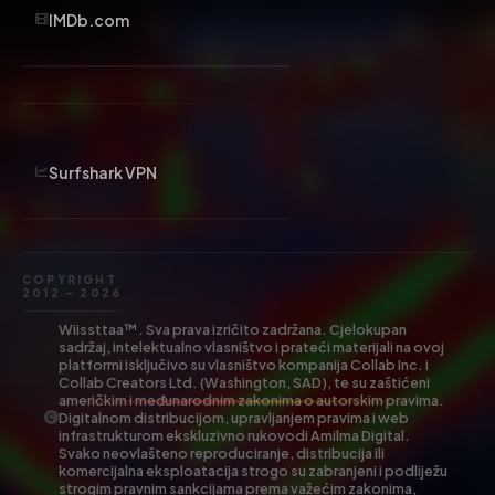
IMDb.com
Surfshark VPN
COPYRIGHT
2012 – 2026
Wiissttaa™. Sva prava izričito zadržana. Cjelokupan
sadržaj, intelektualno vlasništvo i prateći materijali na ovoj
platformi isključivo su vlasništvo kompanija Collab Inc. i
Collab Creators Ltd. (Washington, SAD), te su zaštićeni
američkim i međunarodnim zakonima o autorskim pravima.
Digitalnom distribucijom, upravljanjem pravima i web
infrastrukturom ekskluzivno rukovodi Amilma Digital.
Svako neovlašteno reproduciranje, distribucija ili
komercijalna eksploatacija strogo su zabranjeni i podliježu
strogim pravnim sankcijama prema važećim zakonima,