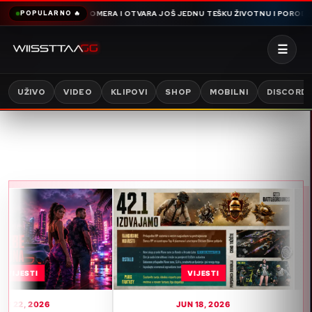
AMDIJA SNIMA OMERA I OTVARA JOŠ JEDNU TEŠKU ŽIVOTNU I PORODIČNU PRI
POPULARNO 🔥
☰
UŽIVO
VIDEO
KLIPOVI
SHOP
MOBILNI
DISCORD
VIJESTI
26
JUN 18, 2026