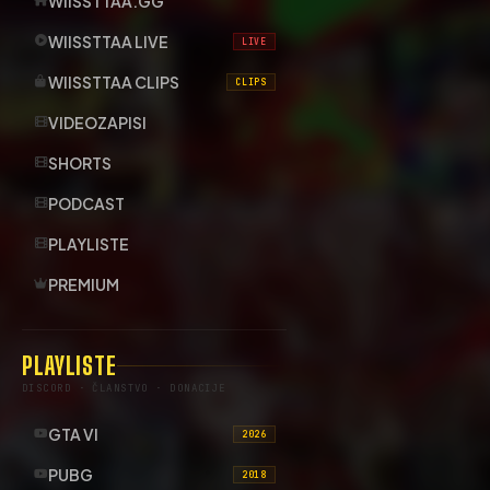
WIISSTTAA.GG
WIISSTTAA LIVE
LIVE
WIISSTTAA CLIPS
CLIPS
VIDEOZAPISI
SHORTS
PODCAST
PLAYLISTE
PREMIUM
PLAYLISTE
DISCORD · ČLANSTVO · DONACIJE
GTA VI
2026
PUBG
2018