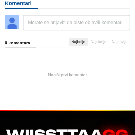
Komentari
Najbolje
Najstarije
Najnovije
0 komentara
Napiši prvi komentar
WIISSTTAA
GG