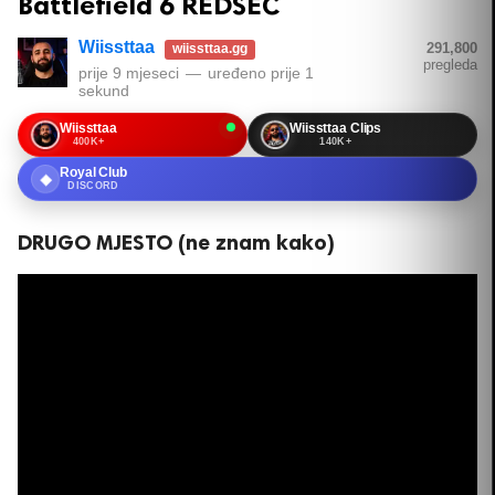
Battlefield 6 REDSEC
Wiissttaa
291,800
wiissttaa.gg
pregleda
prije 9 mjeseci
—
uređeno
prije 1
sekund
Wiissttaa
Wiissttaa Clips
400K+
140K+
Royal Club
◆
DISCORD
DRUGO MJESTO (ne znam kako)