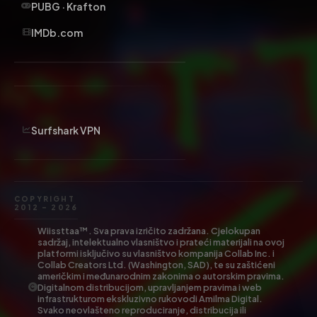
PUBG · Krafton
IMDb.com
Surfshark VPN
COPYRIGHT
2012 – 2026
Wiissttaa™. Sva prava izričito zadržana. Cjelokupan
sadržaj, intelektualno vlasništvo i prateći materijali na ovoj
platformi isključivo su vlasništvo kompanija Collab Inc. i
Collab Creators Ltd. (Washington, SAD), te su zaštićeni
američkim i međunarodnim zakonima o autorskim pravima.
Digitalnom distribucijom, upravljanjem pravima i web
infrastrukturom ekskluzivno rukovodi Amilma Digital.
Svako neovlašteno reproduciranje, distribucija ili