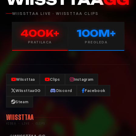
WIISSTTAA LIVE · WIISSTTAA CLIPS
400K+
100M+
PRATILACA
PREGLEDA
Wiissttaa
Clips
Instagram
WiissttaaGG
Discord
Facebook
Steam
WIISSTTAA
VIDEO · LIVE · CLIPS