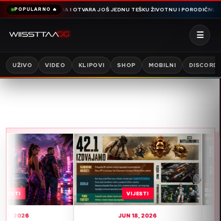
SNIMA OMERA I OTVARA JOŠ JEDNU TEŠKU ŽIVOTNU I PORODIČNU PRIČU PUNU
POPULARNO 🔥
☰
UŽIVO
VIDEO
KLIPOVI
SHOP
MOBILNI
DISCORD
VIJESTI
V
JUN 18, 2026
JUN