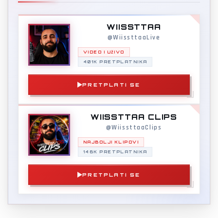
WIISSTTAA
@WiissttaaLive
VIDEO I UŽIVO
401K PRETPLATNIKA
PRETPLATI SE
WIISSTTAA CLIPS
@WiissttaaClips
NAJBOLJI KLIPOVI
146K PRETPLATNIKA
PRETPLATI SE