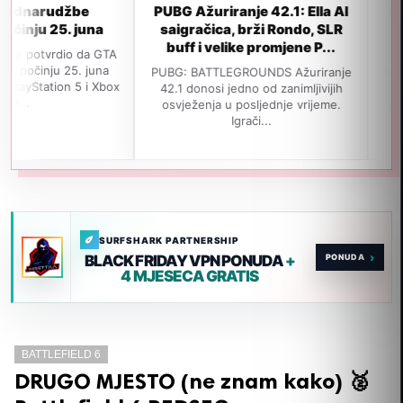
žbe
PUBG Ažuriranje 42.1: Ella AI
GTA 6 neće 
 juna
saigračica, brži Rondo, SLR
izlaska u 
buff i velike promjene P...
popular
o da GTA
5. juna
PUBG: BATTLEGROUNDS Ažuriranje
Navodno je GTA 
 5 i Xbox
42.1 donosi jedno od zanimljivijih
izađe 19. novem
osvježenja u posljednje vrijeme.
jedan važan insa
Igrači...
SURFSHARK PARTNERSHIP
›
BLACK FRIDAY VPN PONUDA
+
4 MJESECA GRATIS
BATTLEFIELD 6
DRUGO MJESTO (ne znam kako) 🥈