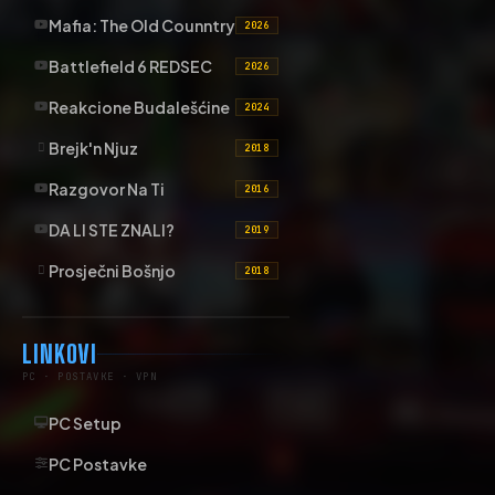
Mafia: The Old Counntry
2026
Battlefield 6 REDSEC
2026
Reakcione Budalešćine
2024
Brejk'n Njuz
2018
Razgovor Na Ti
2016
DA LI STE ZNALI?
2019
Prosječni Bošnjo
2018
LINKOVI
PC · POSTAVKE · VPN
PC Setup
PC Postavke