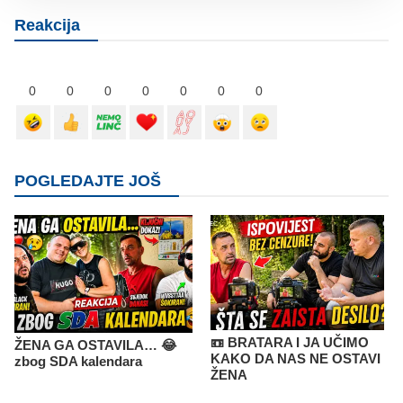
Reakcija
0
0
0
0
0
0
0
POGLEDAJTE JOŠ
📼 BRATARA I JA UČIMO
ŽENA GA OSTAVILA… 😂
KAKO DA NAS NE OSTAVI
zbog SDA kalendara
ŽENA