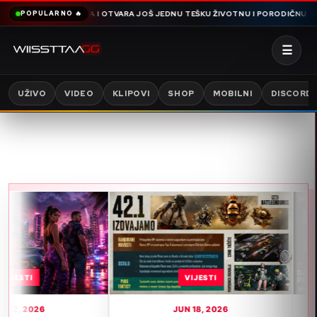
 SNIMA OMERA I OTVARA JOŠ JEDNU TEŠKU ŽIVOTNU I PORODIČNU PRIČU PU
POPULARNO 🔥
☰
UŽIVO
VIDEO
KLIPOVI
SHOP
MOBILNI
DISCORD
VIJESTI
JUN 18, 2026
J