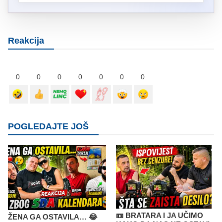
Reakcija
0
0
0
0
0
0
0
POGLEDAJTE JOŠ
📼 BRATARA I JA UČIMO
ŽENA GA OSTAVILA… 😂