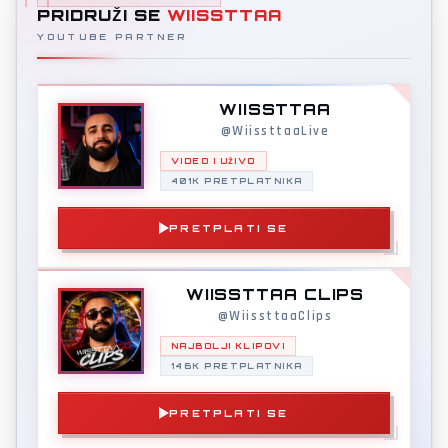
PRIDRUŽI SE
WIISSTTAA
YOUTUBE PARTNER
WIISSTTAA
@WiissttaaLive
VIDEO I UŽIVO
401K PRETPLATNIKA
PRETPLATI SE
WIISSTTAA CLIPS
@WiissttaaClips
NAJBOLJI KLIPOVI
146K PRETPLATNIKA
PRETPLATI SE