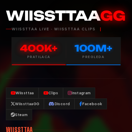
WIISSTTAA
GG
WIISSTTAA LIVE · WIISSTTAA CLIPS
400K+
100M+
PRATILACA
PREGLEDA
Wiissttaa
Clips
Instagram
WiissttaaGG
Discord
Facebook
Steam
WIISSTTAA