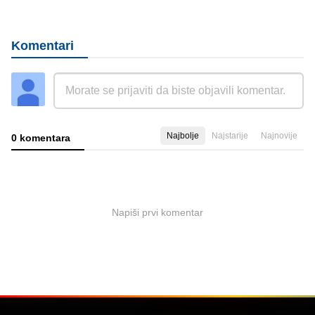
Komentari
Najbolje
Najstarije
Najnovije
0 komentara
Napiši prvi komentar