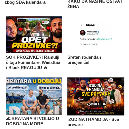
KAKO DA NAS NE OSTAVI
zbog SDA kalendara
ŽENA
ŠOK PROZIVKE?! Ramulji
Sretan rođendan
čitaju komentare, Wiissttaa
precjeniče!
i Black REAGUJU 🔥
🌊 BRATARA BI VOLIJO U
IZUDINA I HAMDIJA - Sve
DOBOJ NA MORE
prevare