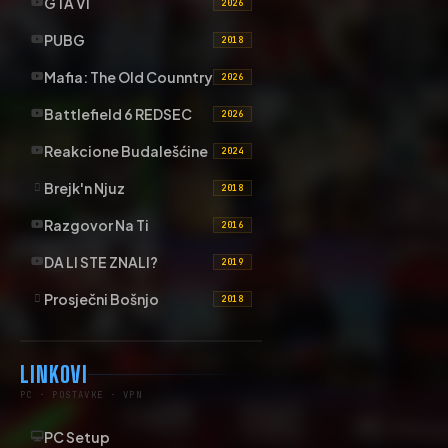
GTA VI
2026
PUBG
2018
Mafia: The Old Counntry
2026
Battlefield 6 REDSEC
2026
Reakcione Budalešćine
2024
Brejk'n Njuz
2018
Razgovor Na Ti
2016
DA LI STE ZNALI?
2019
Prosječni Bošnjo
2018
LINKOVI
PC · POSTAVKE · VPN
PC Setup