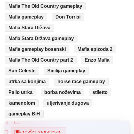
Mafia The Old Country gameplay
Mafia gameplay
Don Torrisi
Mafia Stara Država
Mafia Stara Država gameplay
Mafia gameplay bosanski
Mafia epizoda 2
Mafia The Old Country part 2
Enzo Mafia
San Celeste
Sicilija gameplay
utrka sa konjima
horse race gameplay
Palio utrka
borba noževima
stiletto
kamenolom
utjerivanje dugova
gameplay BiH
ZAPOČNI GLEDANJE