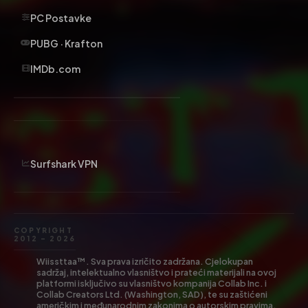
PC Postavke
PUBG · Krafton
IMDb.com
Surfshark VPN
COPYRIGHT
2012 – 2026
Wiissttaa™. Sva prava izričito zadržana. Cjelokupan
sadržaj, intelektualno vlasništvo i prateći materijali na ovoj
platformi isključivo su vlasništvo kompanija Collab Inc. i
Collab Creators Ltd. (Washington, SAD), te su zaštićeni
američkim i međunarodnim zakonima o autorskim pravima.