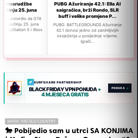
džbe
PUBG Ažuriranje 42.1: Ella AI
GTA 6 neće
5. juna
saigračica, brži Rondo, SLR
izlaska u
buff i velike promjene P...
popul
dio da GTA
 25. juna
PUBG: BATTLEGROUNDS Ažuriranje
Navodno je GT
on 5 i Xbox
42.1 donosi jedno od zanimljivijih
izađe 19. no
osvježenja u posljednje vrijeme.
jedan važan i
Igrači...
SURFSHARK PARTNERSHIP
›
BLACK FRIDAY VPN PONUDA
+
4 MJESECA GRATIS
MAFIA: THE OLD COUNTRY
🐎 Pobijedio sam u utrci SA KONJIMA