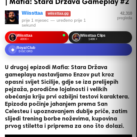
| Mafia: Stara Država Gameplay #2
Wiissttaa
42,310
wiissttaa.gg
pregleda
prije 1 mjesec
—
uređeno
prije 1
sekund
Wiissttaa
Wiissttaa Clips
400K+
140K+
Royal Club
◆
DISCORD
U drugoj epizodi Mafia: Stara Država
gameplaya nastavljamo Enzov put kroz
opasni svijet Sicilije, gdje se iza prelijepih
pejzaža, porodične lojalnosti i velikih
obećanja kriju prvi ozbiljni testovi karaktera.
Epizoda počinje jahanjem prema San
Celesteu i upoznavanjem dublje priče, zatim
slijedi trening borbe noževima, kupovina
prvog stiletta i priprema za ono što dolazi.