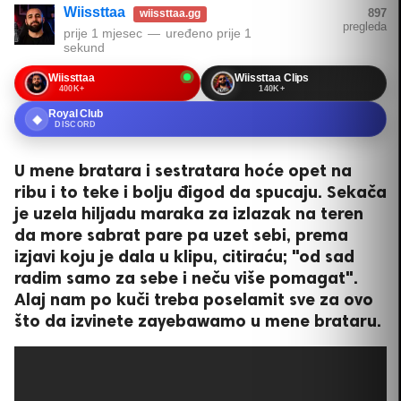
Wiissttaa
897
wiissttaa.gg
pregleda
prije 1 mjesec
—
uređeno
prije 1
sekund
Wiissttaa
Wiissttaa Clips
400K+
140K+
Royal Club
◆
DISCORD
U mene bratara i sestratara hoće opet na
ribu i to teke i bolju đigod da spucaju. Sekača
je uzela hiljadu maraka za izlazak na teren
da more sabrat pare pa uzet sebi, prema
izjavi koju je dala u klipu, citiraću; "od sad
radim samo za sebe i neču više pomagat".
Alaj nam po kuči treba poselamit sve za ovo
što da izvinete zayebawamo u mene brataru.