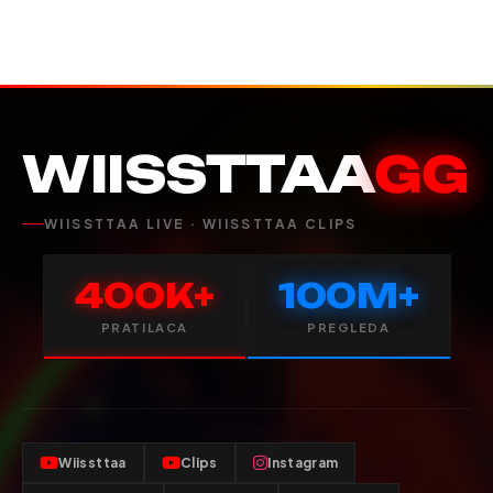
WIISSTTAA
GG
WIISSTTAA LIVE · WIISSTTAA CLIPS
400K+
100M+
PRATILACA
PREGLEDA
Wiissttaa
Clips
Instagram