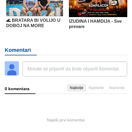
🌊 BRATARA BI VOLIJO U
IZUDINA I HAMDIJA - Sve
DOBOJ NA MORE
prevare
Komentari
Najbolje
Najstarije
Najnovije
0 komentara
Napiši prvi komentar