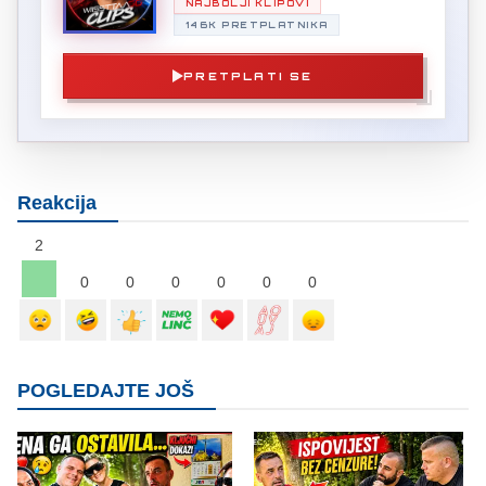
NAJBOLJI KLIPOVI
146K PRETPLATNIKA
PRETPLATI SE
Reakcija
2
0
0
0
0
0
0
POGLEDAJTE JOŠ