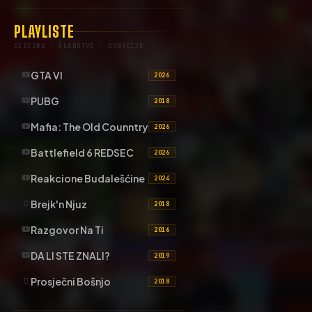
PLAYLISTE
DISCORD · ČLANSTVO · DONACIJE
GTA VI
2026
PUBG
2018
Mafia: The Old Counntry
2026
Battlefield 6 REDSEC
2026
Reakcione Budalešćine
2024
Brejk'n Njuz
2018
Razgovor Na Ti
2016
DA LI STE ZNALI?
2019
Prosječni Bošnjo
2018