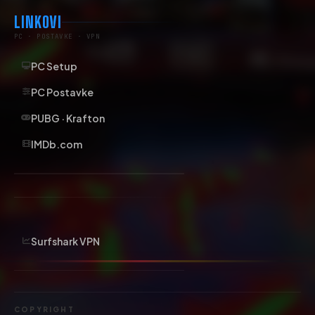
LINKOVI
PC · POSTAVKE · VPN
PC Setup
PC Postavke
PUBG · Krafton
IMDb.com
Surfshark VPN
COPYRIGHT