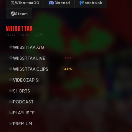
WiissttaaGG
Discord
Facebook
Steam
WIISSTTAA
VIDEO · LIVE · CLIPS
WIISSTTAA.GG
WIISSTTAA LIVE
LIVE
WIISSTTAA CLIPS
CLIPS
VIDEOZAPISI
SHORTS
PODCAST
PLAYLISTE
PREMIUM