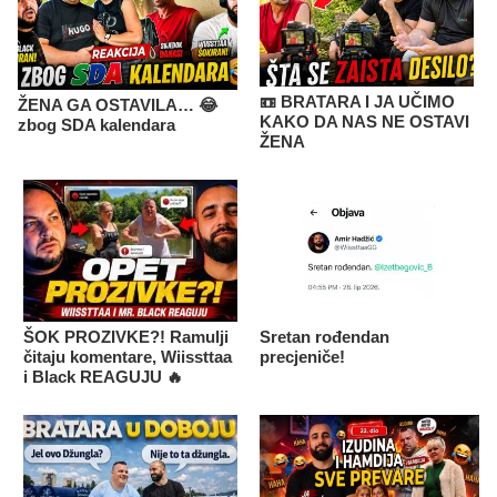
📼 BRATARA I JA UČIMO
ŽENA GA OSTAVILA… 😂
KAKO DA NAS NE OSTAVI
zbog SDA kalendara
ŽENA
ŠOK PROZIVKE?! Ramulji
Sretan rođendan
čitaju komentare, Wiissttaa
precjeniče!
i Black REAGUJU 🔥