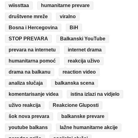
wiissttaa
humanitarne prevare
društvene mreže
viralno
Bosna i Hercegovina
BiH
STOP PREVARA
Balkanski YouTube
prevara na internetu
internet drama
humanitarna pomoć
reakcija uživo
drama na balkanu
reaction video
analiza slučaja
balkanska scena
komentarisanje videa
istina izlazi na vidjelo
uživo reakcija
Reakcione Gluposti
šok nova prevara
balkanske prevare
youtube balkans
lažne humanitarne akcije