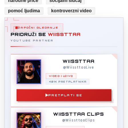
narodne priče
socijalni slučaj
pomoć ljudima
kontroverzni video
ZAPOČNI GLEDANJE
PRIDRUŽI SE
WIISSTTAA
YOUTUBE PARTNER
WIISSTTAA
@WiissttaaLive
VIDEO I UŽIVO
401K PRETPLATNIKA
PRETPLATI SE
WIISSTTAA CLIPS
@WiissttaaClips