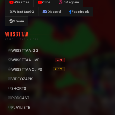
Wiissttaa
Clips
Instagram
WiissttaaGG
Discord
Facebook
Steam
WIISSTTAA
VIDEO · LIVE · CLIPS
WIISSTTAA.GG
WIISSTTAA LIVE
LIVE
WIISSTTAA CLIPS
CLIPS
VIDEOZAPISI
SHORTS
PODCAST
PLAYLISTE