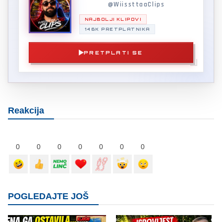
@WiissttaaClips
NAJBOLJI KLIPOVI
146K PRETPLATNIKA
PRETPLATI SE
Reakcija
0
0
0
0
0
0
0
POGLEDAJTE JOŠ