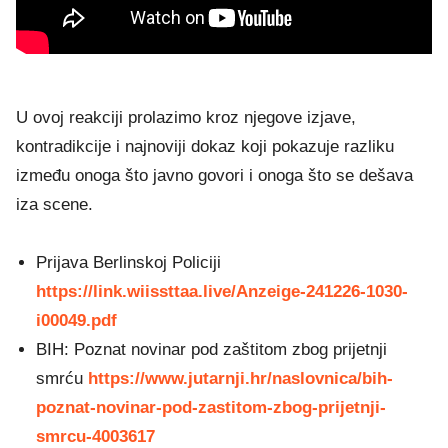
U ovoj reakciji prolazimo kroz njegove izjave,
kontradikcije i najnoviji dokaz koji pokazuje razliku
između onoga što javno govori i onoga što se dešava
iza scene.
Prijava Berlinskoj Policiji
https://link.wiissttaa.live/Anzeige-241226-1030-
i00049.pdf
BIH: Poznat novinar pod zaštitom zbog prijetnji
smrću
https://www.jutarnji.hr/naslovnica/bih-
poznat-novinar-pod-zastitom-zbog-prijetnji-
smrcu-4003617