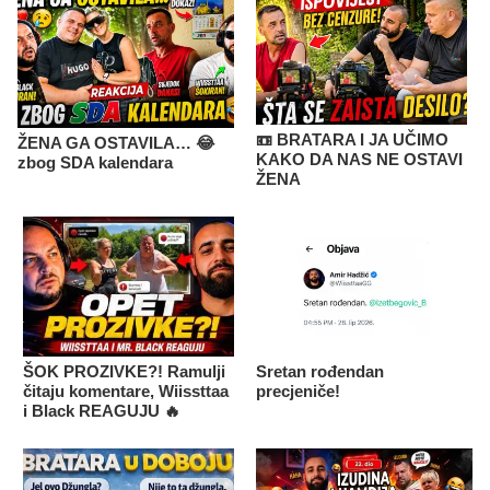
📼 BRATARA I JA UČIMO
ŽENA GA OSTAVILA… 😂
KAKO DA NAS NE OSTAVI
zbog SDA kalendara
ŽENA
ŠOK PROZIVKE?! Ramulji
Sretan rođendan
čitaju komentare, Wiissttaa
precjeniče!
i Black REAGUJU 🔥