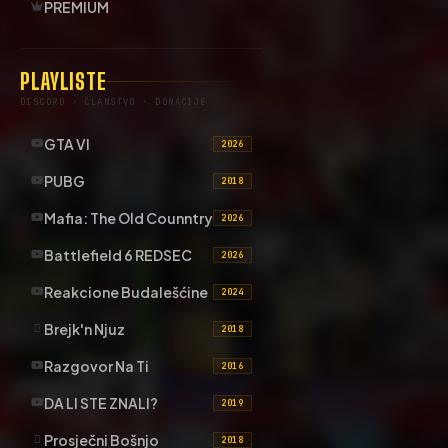
PREMIUM
PLAYLISTE
DISCORD · ČLANSTVO · DONACIJE
GTA VI
2026
PUBG
2018
Mafia: The Old Counntry
2026
Battlefield 6 REDSEC
2026
Reakcione Budalešćine
2024
Brejk'n Njuz
2018
Razgovor Na Ti
2016
DA LI STE ZNALI?
2019
Prosječni Bošnjo
2018