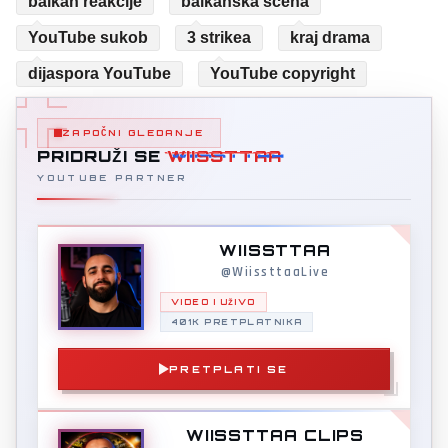
balkan reakcije
balkanska scena
YouTube sukob
3 strikea
kraj drama
dijaspora YouTube
YouTube copyright
ZAPOČNI GLEDANJE
PRIDRUŽI SE
WIISSTTAA
YOUTUBE PARTNER
WIISSTTAA
@WiissttaaLive
VIDEO I UŽIVO
401K PRETPLATNIKA
PRETPLATI SE
WIISSTTAA CLIPS