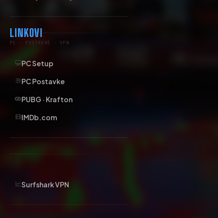
LINKOVI
PC · POSTAVKE · VPN
PC Setup
PC Postavke
PUBG · Krafton
IMDb.com
Surfshark VPN