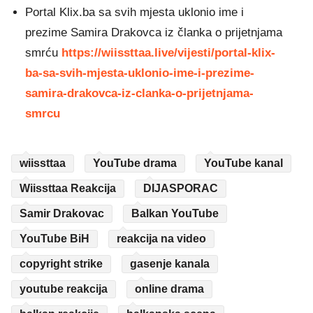
Portal Klix.ba sa svih mjesta uklonio ime i
prezime Samira Drakovca iz članka o prijetnjama
smrću
https://wiissttaa.live/vijesti/portal-klix-
ba-sa-svih-mjesta-uklonio-ime-i-prezime-
samira-drakovca-iz-clanka-o-prijetnjama-
smrcu
wiissttaa
YouTube drama
YouTube kanal
Wiissttaa Reakcija
DIJASPORAC
Samir Drakovac
Balkan YouTube
YouTube BiH
reakcija na video
copyright strike
gasenje kanala
youtube reakcija
online drama