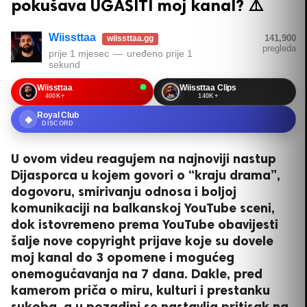
pokušava UGASITI moj kanal? ⚠️
Wiissttaa
141,900
wiissttaa.gg
pregleda
prije 1 mjesec
—
uređeno
prije 1
sekund
Wiissttaa
Wiissttaa Clips
400K+
140K+
Royal Club
◆
DISCORD
U ovom videu reagujem na najnoviji nastup
Dijasporca u kojem govori o “kraju drama”,
dogovoru, smirivanju odnosa i boljoj
komunikaciji na balkanskoj YouTube sceni,
dok istovremeno prema YouTube obavijesti
šalje nove copyright prijave koje su dovele
moj kanal do 3 opomene i mogućeg
onemogućavanja na 7 dana. Dakle, pred
kamerom priča o miru, kulturi i prestanku
sukoba, a u pozadini se nastavlja pritisak na