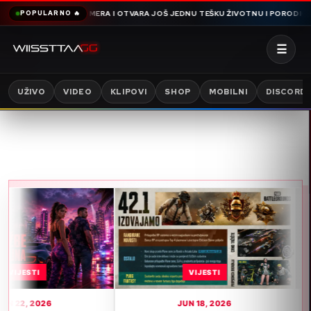
DIJA SNIMA OMERA I OTVARA JOŠ JEDNU TEŠKU ŽIVOTNU I PORODIČNU PRIČ
POPULARNO 🔥
☰
UŽIVO
VIDEO
KLIPOVI
SHOP
MOBILNI
DISCORD
VIJESTI
JUN 18, 2026
J