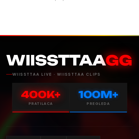
WIISSTTAA
GG
WIISSTTAA LIVE · WIISSTTAA CLIPS
400K+
100M+
PRATILACA
PREGLEDA