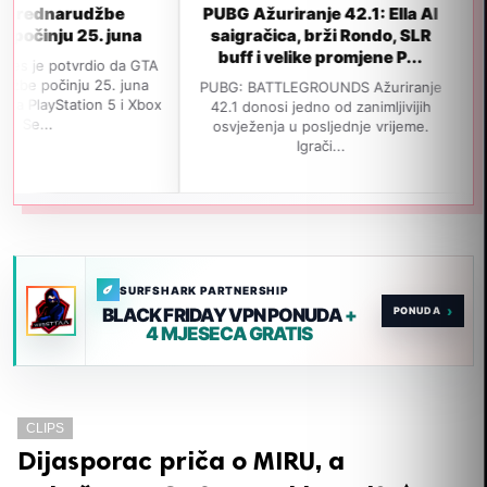
udžbe
PUBG Ažuriranje 42.1: Ella AI
GTA 6 neć
5. juna
saigračica, brži Rondo, SLR
izlaska 
buff i velike promjene P...
popul
rdio da GTA
u 25. juna
PUBG: BATTLEGROUNDS Ažuriranje
Navodno je G
ion 5 i Xbox
42.1 donosi jedno od zanimljivijih
izađe 19. no
osvježenja u posljednje vrijeme.
jedan važan i
Igrači...
SURFSHARK PARTNERSHIP
›
BLACK FRIDAY VPN PONUDA
+
4 MJESECA GRATIS
CLIPS
Dijasporac priča o MIRU, a